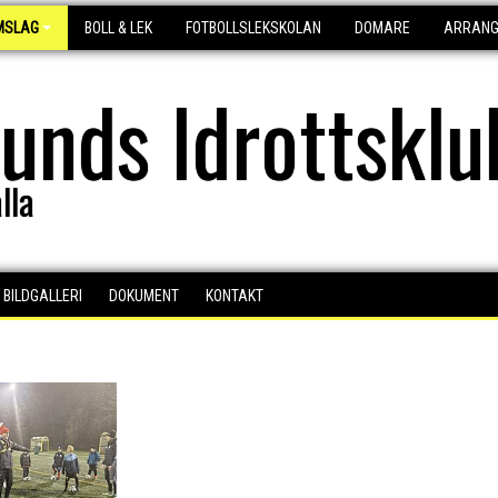
MSLAG
BOLL & LEK
FOTBOLLSLEKSKOLAN
DOMARE
ARRAN
lunds Idrottsklu
lla
BILDGALLERI
DOKUMENT
KONTAKT