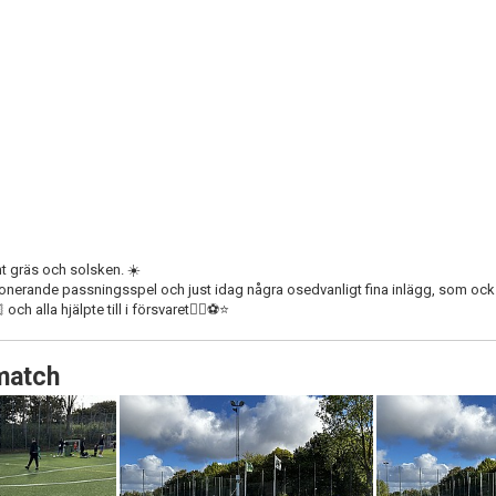
nt gräs och solsken. ☀️
nerande passningsspel och just idag några osedvanligt fina inlägg, som ocks
h alla hjälpte till i försvaret👍🏻⚽️⭐️
match