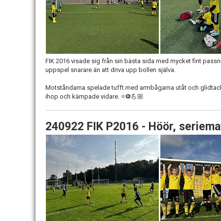
FIK 2016 visade sig från sin bästa sida med mycket fint pass
uppspel snarare än att driva upp bollen själva.
Motståndarna spelade tufft med armbågarna utåt och glidtackli
ihop och kämpade vidare. ⭐️⚽️💪🏼
240922 FIK P2016 - Höör, seriema