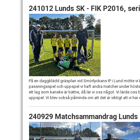
241012 Lunds SK - FIK P2016, se
På en daggklädd gräsplan vid Smörlyckans IP i Lund mötte vi Lu
passningsspel och uppspel vi haft andra matcher under hösten.
ett lag som kanske är bättre, då lär vi oss något. Vi lärde oss 
uppspel. Vi blev också påminda om att det är viktigt att vi har
240929 Matchsammandrag Lunds