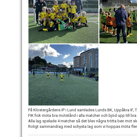
På Klostergårdens IP i Lund samlades Lunds BK, Uppåkra IF, 
FIK fick möta bra motstånd i alla matcher och bjöd upp till br
Alla lag spelade 4 matcher så det blev några trötta ben mot s
Roligt sammandrag med schysta lag som vi hoppas möta fler