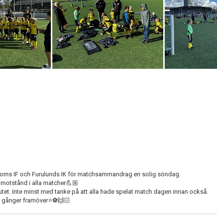
Torns IF och Furulunds IK för matchsammandrag en solig söndag.
a motstånd i alla matcher💪🏼
lutet. Inte minst med tanke på att alla hade spelat match dagen innan också.
 gånger framöver⭐️⚽️🙌🏻