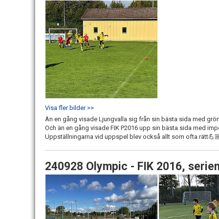
Visa fler bilder >>
Än en gång visade Ljungvalla sig från sin bästa sida med grö
Och än en gång visade FIK P2016 upp sin bästa sida med impo
Uppställningarna vid uppspel blev också allt som ofta rätt💪🏼 oc
240928 Olympic - FIK 2016, serie