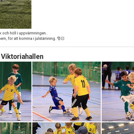
ök och höll i uppvärmningen.
hem, för att komma i julstämning. 🎅🏻
Viktoriahallen