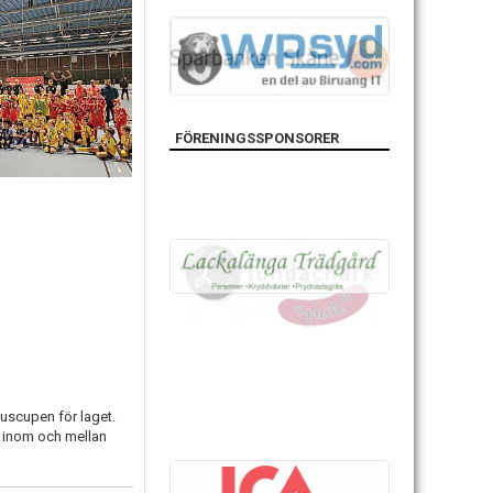
FÖRENINGSSPONSORER
huscupen för laget.
g inom och mellan