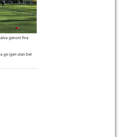
halva genom fina
a ge igen utan bet