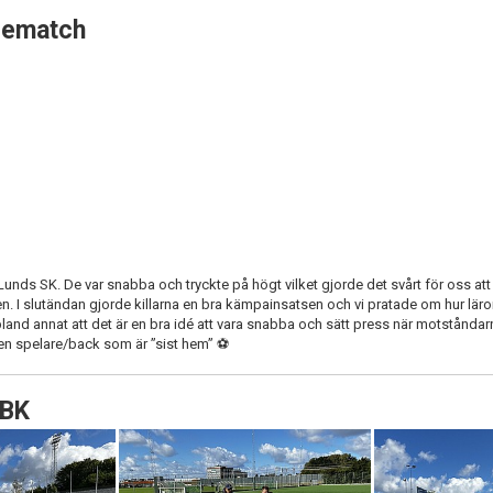
riematch
nds SK. De var snabba och tryckte på högt vilket gjorde det svårt för oss att f
 I slutändan gjorde killarna en bra kämpainsatsen och vi pratade om hur lärori
bland annat att det är en bra idé att vara snabba och sätt press när motståndarn
 en spelare/back som är ”sist hem” ⚽️
 BK