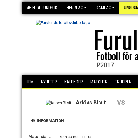
FURULUNDS IK
HERRLAG
DAMLAG
UNGDO
Furu
Fotboll för a
P2017
HEM
NYHETER
KALENDER
MATCHER
TRUPPEN
vs
Arlövs BI vit
INFORMATION
Matchstart:
sön 03 maj, 11:00