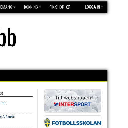
GEMANG
BOKNING
FIK SHOP
LOGGA IN
bb
ER
K röd
s AIF grön