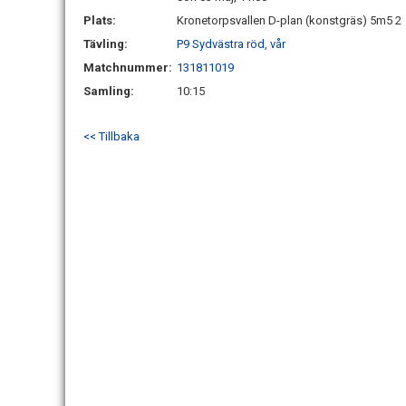
Plats:
Kronetorpsvallen D-plan (konstgräs) 5m5 2
Tävling:
P9 Sydvästra röd, vår
Matchnummer:
131811019
Samling:
10:15
<< Tillbaka