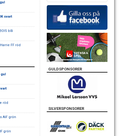
gul
IK svart
BOIS blå
 Harrie FF röd
GULDSPONSORER
 gul
vart
ke röd
SILVERSPONSORER
s AIF grön
IF grön