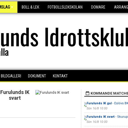
MSLAG
BOLL & LEK
FOTBOLLSLEKSKOLAN
DOMARE
ARRAN
lunds Idrottsklu
lla
BILDGALLERI
DOKUMENT
KONTAKT
Furulunds IK
KOMMANDE MATCH
svart
Furulunds IK gul
- Eslövs B
Sön 16/8 10:00
Furulunds IK svart
- Skurup
Sön 16/8 10:00