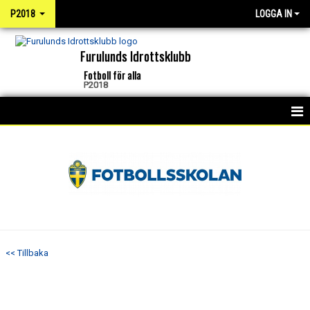
P2018
LOGGA IN
Furulunds Idrottsklubb
Fotboll för alla
P2018
HEM
KALENDER
NYHETER
MATCHER
<< Tillbaka
TRUPPEN
BILDGALLERI