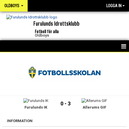
OLDBOYS
LOGGA IN
Furulunds Idrottsklubb
Fotboll för alla
Oldboys
HEM
NYHETER
KALENDER
KONTAKT
0 - 3
Furulunds IK
Allerums GIF
MATCHER
INFORMATION