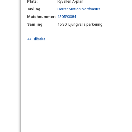
Plats:
Ryvallen A-plan
Tävling:
Herrar Motion Nordvästra
Matchnummer:
130590084
Samling:
15:30, Ljungvalla parkering
<< Tillbaka