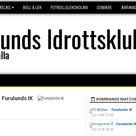
MSLAG
BOLL & LEK
FOTBOLLSLEKSKOLAN
DOMARE
ARRAN
lunds Idrottsklu
lla
Furulunds IK
KOMMANDE MATCH
FC Möllan -
Furulunds IK
Lör 15/8 10:30
Snogeröds IF -
Furulunds I
Fre 21/8 18:30