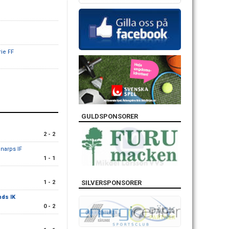
rie FF
GULDSPONSORER
2 - 2
narps IF
1 - 1
SILVERSPONSORER
1 - 2
nds IK
0 - 2