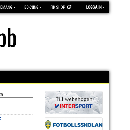
GEMANG
BOKNING
FIK SHOP
LOGGA IN
bb
ER
K