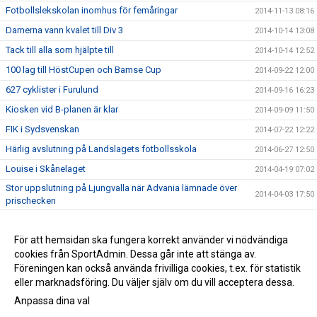
Fotbollslekskolan inomhus för femåringar
2014-11-13 08:16
Damerna vann kvalet till Div 3
2014-10-14 13:08
Tack till alla som hjälpte till
2014-10-14 12:52
100 lag till HöstCupen och Bamse Cup
2014-09-22 12:00
627 cyklister i Furulund
2014-09-16 16:23
Kiosken vid B-planen är klar
2014-09-09 11:50
FIK i Sydsvenskan
2014-07-22 12:22
Härlig avslutning på Landslagets fotbollsskola
2014-06-27 12:50
Louise i Skånelaget
2014-04-19 07:02
Stor uppslutning på Ljungvalla när Advania lämnade över
2014-04-03 17:50
prischecken
Stötta FIK - bli medlem eller köp årskort
2014-03-22 07:30
Makalös slutspurt gav FIK förstaplatsen i Advanias tävling
För att hemsidan ska fungera korrekt använder vi nödvändiga
2014-03-03 20:30
cookies från SportAdmin. Dessa går inte att stänga av.
Stöd Furulunds IK via Svenska Spel
2013-12-14 09:31
Föreningen kan också använda frivilliga cookies, t.ex. för statistik
eller marknadsföring. Du väljer själv om du vill acceptera dessa.
Anpassa dina val