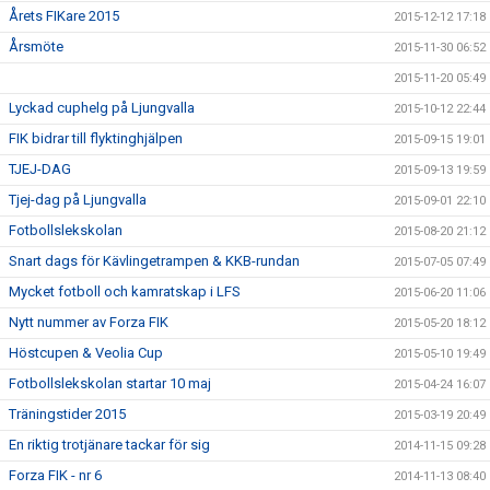
Årets FIKare 2015
2015-12-12 17:18
Årsmöte
2015-11-30 06:52
2015-11-20 05:49
Lyckad cuphelg på Ljungvalla
2015-10-12 22:44
FIK bidrar till flyktinghjälpen
2015-09-15 19:01
TJEJ-DAG
2015-09-13 19:59
Tjej-dag på Ljungvalla
2015-09-01 22:10
Fotbollslekskolan
2015-08-20 21:12
Snart dags för Kävlingetrampen & KKB-rundan
2015-07-05 07:49
Mycket fotboll och kamratskap i LFS
2015-06-20 11:06
Nytt nummer av Forza FIK
2015-05-20 18:12
Höstcupen & Veolia Cup
2015-05-10 19:49
Fotbollslekskolan startar 10 maj
2015-04-24 16:07
Träningstider 2015
2015-03-19 20:49
En riktig trotjänare tackar för sig
2014-11-15 09:28
Forza FIK - nr 6
2014-11-13 08:40