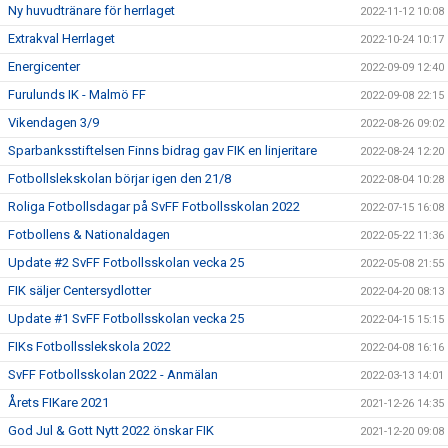
Ny huvudtränare för herrlaget
2022-11-12 10:08
Extrakval Herrlaget
2022-10-24 10:17
Energicenter
2022-09-09 12:40
Furulunds IK - Malmö FF
2022-09-08 22:15
Vikendagen 3/9
2022-08-26 09:02
Sparbanksstiftelsen Finns bidrag gav FIK en linjeritare
2022-08-24 12:20
Fotbollslekskolan börjar igen den 21/8
2022-08-04 10:28
Roliga Fotbollsdagar på SvFF Fotbollsskolan 2022
2022-07-15 16:08
Fotbollens & Nationaldagen
2022-05-22 11:36
Update #2 SvFF Fotbollsskolan vecka 25
2022-05-08 21:55
FIK säljer Centersydlotter
2022-04-20 08:13
Update #1 SvFF Fotbollsskolan vecka 25
2022-04-15 15:15
FIKs Fotbollsslekskola 2022
2022-04-08 16:16
SvFF Fotbollsskolan 2022 - Anmälan
2022-03-13 14:01
Årets FIKare 2021
2021-12-26 14:35
God Jul & Gott Nytt 2022 önskar FIK
2021-12-20 09:08