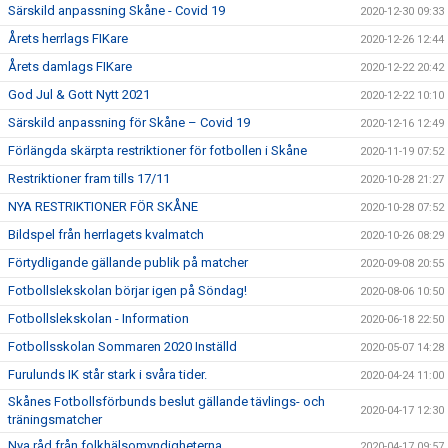
Särskild anpassning Skåne - Covid 19
2020-12-30 09:33
Årets herrlags FIKare
2020-12-26 12:44
Årets damlags FIKare
2020-12-22 20:42
God Jul & Gott Nytt 2021
2020-12-22 10:10
Särskild anpassning för Skåne – Covid 19
2020-12-16 12:49
Förlängda skärpta restriktioner för fotbollen i Skåne
2020-11-19 07:52
Restriktioner fram tills 17/11
2020-10-28 21:27
NYA RESTRIKTIONER FÖR SKÅNE
2020-10-28 07:52
Bildspel från herrlagets kvalmatch
2020-10-26 08:29
Förtydligande gällande publik på matcher
2020-09-08 20:55
Fotbollslekskolan börjar igen på Söndag!
2020-08-06 10:50
Fotbollslekskolan - Information
2020-06-18 22:50
Fotbollsskolan Sommaren 2020 Inställd
2020-05-07 14:28
Furulunds IK står stark i svåra tider.
2020-04-24 11:00
Skånes Fotbollsförbunds beslut gällande tävlings- och
2020-04-17 12:30
träningsmatcher
Nya råd från folkhälsomyndigheterna
2020-04-17 09:57