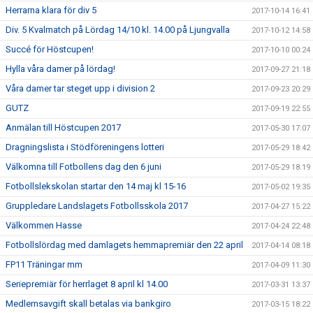
Herrarna klara för div 5
2017-10-14 16:41
Div. 5 Kvalmatch på Lördag 14/10 kl. 14.00 på Ljungvalla
2017-10-12 14:58
Succé för Höstcupen!
2017-10-10 00:24
Hylla våra damer på lördag!
2017-09-27 21:18
Våra damer tar steget upp i division 2
2017-09-23 20:29
GUTZ
2017-09-19 22:55
Anmälan till Höstcupen 2017
2017-05-30 17:07
Dragningslista i Stödföreningens lotteri
2017-05-29 18:42
Välkomna till Fotbollens dag den 6 juni
2017-05-29 18:19
Fotbollslekskolan startar den 14 maj kl 15-16
2017-05-02 19:35
Gruppledare Landslagets Fotbollsskola 2017
2017-04-27 15:22
Välkommen Hasse
2017-04-24 22:48
Fotbollslördag med damlagets hemmapremiär den 22 april
2017-04-14 08:18
FP11 Träningar mm
2017-04-09 11:30
Seriepremiär för herrlaget 8 april kl 14.00
2017-03-31 13:37
Medlemsavgift skall betalas via bankgiro
2017-03-15 18:22