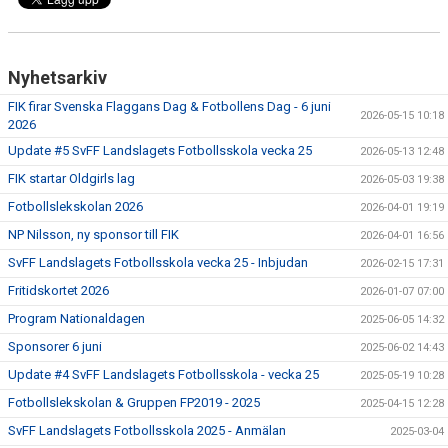
BILDGALLERI
FOTBOLL
Nyhetsarkiv
MEDLEM
FIK firar Svenska Flaggans Dag & Fotbollens Dag - 6 juni
2026-05-15 10:18
2026
LEDARE
Update #5 SvFF Landslagets Fotbollsskola vecka 25
2026-05-13 12:48
FIK startar Oldgirls lag
2026-05-03 19:38
SPONSRING & ANNONSPLATSER
Fotbollslekskolan 2026
2026-04-01 19:19
NP Nilsson, ny sponsor till FIK
KALENDER
2026-04-01 16:56
SvFF Landslagets Fotbollsskola vecka 25 - Inbjudan
2026-02-15 17:31
DOKUMENT
Fritidskortet 2026
2026-01-07 07:00
Program Nationaldagen
2025-06-05 14:32
FACEBOOK
Sponsorer 6 juni
2025-06-02 14:43
INSTAGRAM
Update #4 SvFF Landslagets Fotbollsskola - vecka 25
2025-05-19 10:28
Fotbollslekskolan & Gruppen FP2019 - 2025
2025-04-15 12:28
SvFF Landslagets Fotbollsskola 2025 - Anmälan
2025-03-04