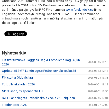
Under april 2021 kommer Furulunds IK starta en ny LAG-grupp för flickor &
pojkar födda 2014 och 2015. Den kommer starta sin fotbollsträning under
april månad på Ljungvalla IP. På FIKs hemsida
www.furulundsik.se
finns
Lagsidan under menyn "Mixlag" och heter FP14/15. Under kommande
månad (mars) och framöver har ni möjlighet att finna mer information på
deras lagsida. Håll utkik!
Nyhetsarkiv
FIK firar Svenska Flaggans Dag & Fotbollens Dag - 6 juni
2026-05-15 10:18
2026
Update #5 SvFF Landslagets Fotbollsskola vecka 25
2026-05-13 12:48
FIK startar Oldgirls lag
2026-05-03 19:38
Fotbollslekskolan 2026
2026-04-01 19:19
NP Nilsson, ny sponsor till FIK
2026-04-01 16:56
SvFF Landslagets Fotbollsskola vecka 25 - Inbjudan
2026-02-15 17:31
Fritidskortet 2026
2026-01-07 07:00