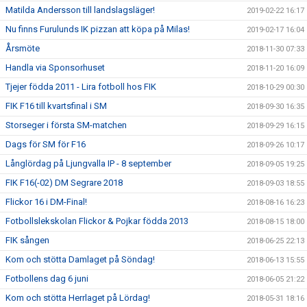
Matilda Andersson till landslagsläger!
2019-02-22 16:17
Nu finns Furulunds IK pizzan att köpa på Milas!
2019-02-17 16:04
Årsmöte
2018-11-30 07:33
Handla via Sponsorhuset
2018-11-20 16:09
Tjejer födda 2011 - Lira fotboll hos FIK
2018-10-29 00:30
FIK F16 till kvartsfinal i SM
2018-09-30 16:35
Storseger i första SM-matchen
2018-09-29 16:15
Dags för SM för F16
2018-09-26 10:17
Långlördag på Ljungvalla IP - 8 september
2018-09-05 19:25
FIK F16(-02) DM Segrare 2018
2018-09-03 18:55
Flickor 16 i DM-Final!
2018-08-16 16:23
Fotbollslekskolan Flickor & Pojkar födda 2013
2018-08-15 18:00
FIK sången
2018-06-25 22:13
Kom och stötta Damlaget på Söndag!
2018-06-13 15:55
Fotbollens dag 6 juni
2018-06-05 21:22
Kom och stötta Herrlaget på Lördag!
2018-05-31 18:16