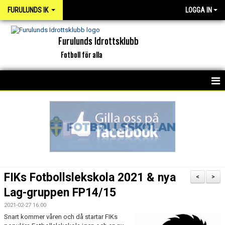
FURULUNDS IK
LOGGA IN
Furulunds Idrottsklubb
Fotboll för alla
HEM
KONTAKT
OM KLUBBEN
ORGANISATION
FIKs Fotbollslekskola 2021 & nya
<
>
INTERKAPTEN
Lag-gruppen FP14/15
2021-02-27 16:00
NYHETSARKIV
Snart kommer våren och då startar FIKs