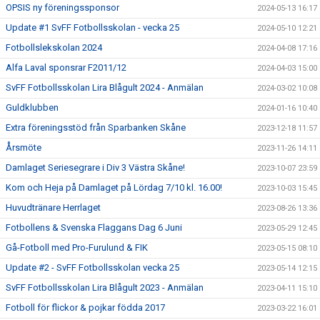
OPSIS ny föreningssponsor
2024-05-13 16:17
Update #1 SvFF Fotbollsskolan - vecka 25
2024-05-10 12:21
Fotbollslekskolan 2024
2024-04-08 17:16
Alfa Laval sponsrar F2011/12
2024-04-03 15:00
SvFF Fotbollsskolan Lira Blågult 2024 - Anmälan
2024-03-02 10:08
Guldklubben
2024-01-16 10:40
Extra föreningsstöd från Sparbanken Skåne
2023-12-18 11:57
Årsmöte
2023-11-26 14:11
Damlaget Seriesegrare i Div 3 Västra Skåne!
2023-10-07 23:59
Kom och Heja på Damlaget på Lördag 7/10 kl. 16.00!
2023-10-03 15:45
Huvudtränare Herrlaget
2023-08-26 13:36
Fotbollens & Svenska Flaggans Dag 6 Juni
2023-05-29 12:45
Gå-Fotboll med Pro-Furulund & FIK
2023-05-15 08:10
Update #2 - SvFF Fotbollsskolan vecka 25
2023-05-14 12:15
SvFF Fotbollsskolan Lira Blågult 2023 - Anmälan
2023-04-11 15:10
Fotboll för flickor & pojkar födda 2017
2023-03-22 16:01