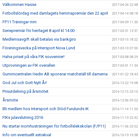
Välkommen Hasse
2017-04-24 22:48
Fotbollslördag med damlagets hemmapremiär den 22 april
2017-04-14 08:18
FP11 Träningar mm
2017-04-09 11:30
Seriepremiär för herrlaget 8 april kl 14.00
2017-03-31 13:37
Medlemsavgift skall betalas via bankgiro
2017-03-15 18:22
Föreningsvecka på Intersport Nova Lund
2017-03-10 07:00
Halva priset på våra FIK souvenirer!
2017-03-08 08:29
Utprovningen av FIK overallen
2017-03-01 11:34
Gummicentralen Hedin AB sponsrar matchställ till damerna
2017-01-22 18:43
God Jul och Gott Nytt År!
2016-12-22 19:08
Prisutdelning på årsmötet
2016-12-15 23:10
Årsmöte
2016-12-06 09:52
Bli medlem hos Intersport och Stöd Furulunds IK
2016-11-14 11:50
FIKs julavslutning 2016
2016-11-13 22:42
Nu startar inomhusträningen för fotbollslekskolan (F/P11)
2016-11-06 23:52
Info om eventuellt extrakval
2016-10-19 19:38