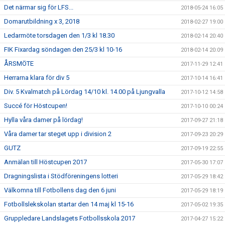
Det närmar sig för LFS...
2018-05-24 16:05
Domarutbildning x 3, 2018
2018-02-27 19:00
Ledarmöte torsdagen den 1/3 kl 18.30
2018-02-14 20:40
FIK Fixardag söndagen den 25/3 kl 10-16
2018-02-14 20:09
ÅRSMÖTE
2017-11-29 12:41
Herrarna klara för div 5
2017-10-14 16:41
Div. 5 Kvalmatch på Lördag 14/10 kl. 14.00 på Ljungvalla
2017-10-12 14:58
Succé för Höstcupen!
2017-10-10 00:24
Hylla våra damer på lördag!
2017-09-27 21:18
Våra damer tar steget upp i division 2
2017-09-23 20:29
GUTZ
2017-09-19 22:55
Anmälan till Höstcupen 2017
2017-05-30 17:07
Dragningslista i Stödföreningens lotteri
2017-05-29 18:42
Välkomna till Fotbollens dag den 6 juni
2017-05-29 18:19
Fotbollslekskolan startar den 14 maj kl 15-16
2017-05-02 19:35
Gruppledare Landslagets Fotbollsskola 2017
2017-04-27 15:22