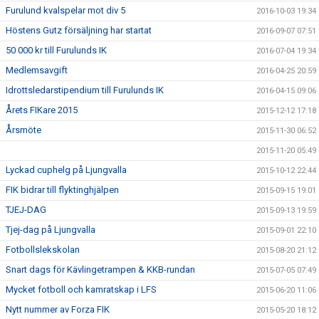
Furulund kvalspelar mot div 5
2016-10-03 19:34
Höstens Gutz försäljning har startat
2016-09-07 07:51
50 000 kr till Furulunds IK
2016-07-04 19:34
Medlemsavgift
2016-04-25 20:59
Idrottsledarstipendium till Furulunds IK
2016-04-15 09:06
Årets FIKare 2015
2015-12-12 17:18
Årsmöte
2015-11-30 06:52
2015-11-20 05:49
Lyckad cuphelg på Ljungvalla
2015-10-12 22:44
FIK bidrar till flyktinghjälpen
2015-09-15 19:01
TJEJ-DAG
2015-09-13 19:59
Tjej-dag på Ljungvalla
2015-09-01 22:10
Fotbollslekskolan
2015-08-20 21:12
Snart dags för Kävlingetrampen & KKB-rundan
2015-07-05 07:49
Mycket fotboll och kamratskap i LFS
2015-06-20 11:06
Nytt nummer av Forza FIK
2015-05-20 18:12