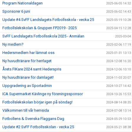
Program Nationaldagen
2025-06-05 14:32
Sponsorer 6 juni
2025-06-02 14:43
Update #4 SvFF Landslagets Fotbollsskola - vecka 25
2025-05-19 10:28
Fotbollslekskolan & Gruppen FP2019 - 2025
2025-04-15 12:28
SvFF Landslagets Fotbollsskola 2025 - Anmälan
2025-03-04
Ny medlem?
2025-02-06 17:19
Hedersmedlem har lämnat oss
2025-01-31 13:13
Ny huvudtränare för herrlaget
2024-12-08 16:20
Årets FIKare 2024 samt Hederspris
2024-12-06 10:10
Ny huvudtränare för damlaget!
2024-11-03 20:07
Uppgradering av Sportadmin
2024-10-27 14:42
ICA Supermarket Kävlinge ny föreningssponsor
2024-10-26 15:53
Fotbollslekskolan börjar igen på söndag!
2024-08-14 08:35
Välkommen till vår hemsida
2024-07-08 13:14
Fotbollens & Svenska Flaggans Dag
2024-05-29 10:53
Update #2 SvFF Fotbollsskolan - vecka 25
2024-05-21 08:38