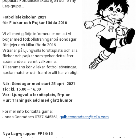
populära Fotbollslekskola igen och en ny
BILDGALLERI
Lag-grupp...
Fotbollslekskolan 2021
FOTBOLL
för
Flickor och Pojkar födda 2016
MEDLEM
Vi vill med glädje informera er om att vi
börjar med fotbollsträningar på söndagar
för tjejer och killar födda 2016.
LEDARE
Vi tränar på Ljungvalla Idrottsplats och alla
flickor och pojkar som tycker detta låter
SPONSRING & ANNONSPLATSER
spännande är varmt välkomna.
Tillsammans kör vi lekar, fotbollsövningar,
spelar matcher och framför allt har vi roligt.
KALENDER
När: Söndagar med start 25 april 2021
DOKUMENT
Tid: kl. 15.00 – 16.00
Var: Ljungvalla Idrottsplats, B-plan
FACEBOOK
Hur: Träningsklädd med glatt humör
För mer info kontakta gärna:
INSTAGRAM
Jonas Conradsen 0737-645361,
galbeconradsen@telia.com
Nya Lag-gruppen FP14/15