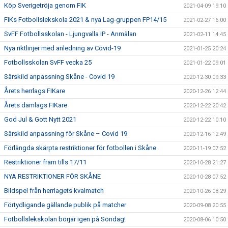
Köp Sverigetröja genom FIK
2021-04-09 19:10
FIKs Fotbollslekskola 2021 & nya Lag-gruppen FP14/15
2021-02-27 16:00
SvFF Fotbollsskolan - Ljungvalla IP - Anmälan
2021-02-11 14:45
Nya riktlinjer med anledning av Covid-19
2021-01-25 20:24
Fotbollsskolan SvFF vecka 25
2021-01-22 09:01
Särskild anpassning Skåne - Covid 19
2020-12-30 09:33
Årets herrlags FIKare
2020-12-26 12:44
Årets damlags FIKare
2020-12-22 20:42
God Jul & Gott Nytt 2021
2020-12-22 10:10
Särskild anpassning för Skåne – Covid 19
2020-12-16 12:49
Förlängda skärpta restriktioner för fotbollen i Skåne
2020-11-19 07:52
Restriktioner fram tills 17/11
2020-10-28 21:27
NYA RESTRIKTIONER FÖR SKÅNE
2020-10-28 07:52
Bildspel från herrlagets kvalmatch
2020-10-26 08:29
Förtydligande gällande publik på matcher
2020-09-08 20:55
Fotbollslekskolan börjar igen på Söndag!
2020-08-06 10:50