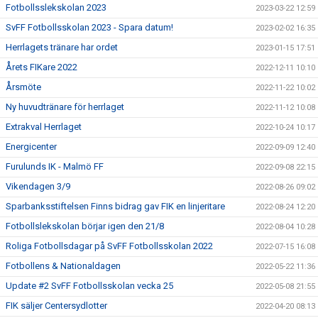
Fotbollsslekskolan 2023
2023-03-22 12:59
SvFF Fotbollsskolan 2023 - Spara datum!
2023-02-02 16:35
Herrlagets tränare har ordet
2023-01-15 17:51
Årets FIKare 2022
2022-12-11 10:10
Årsmöte
2022-11-22 10:02
Ny huvudtränare för herrlaget
2022-11-12 10:08
Extrakval Herrlaget
2022-10-24 10:17
Energicenter
2022-09-09 12:40
Furulunds IK - Malmö FF
2022-09-08 22:15
Vikendagen 3/9
2022-08-26 09:02
Sparbanksstiftelsen Finns bidrag gav FIK en linjeritare
2022-08-24 12:20
Fotbollslekskolan börjar igen den 21/8
2022-08-04 10:28
Roliga Fotbollsdagar på SvFF Fotbollsskolan 2022
2022-07-15 16:08
Fotbollens & Nationaldagen
2022-05-22 11:36
Update #2 SvFF Fotbollsskolan vecka 25
2022-05-08 21:55
FIK säljer Centersydlotter
2022-04-20 08:13