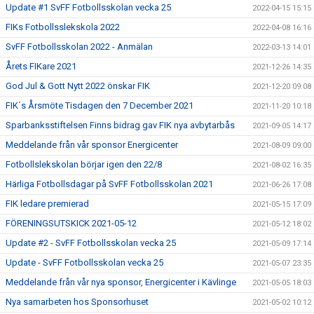
Update #1 SvFF Fotbollsskolan vecka 25
2022-04-15 15:15
FIKs Fotbollsslekskola 2022
2022-04-08 16:16
SvFF Fotbollsskolan 2022 - Anmälan
2022-03-13 14:01
Årets FIKare 2021
2021-12-26 14:35
God Jul & Gott Nytt 2022 önskar FIK
2021-12-20 09:08
FIK´s Årsmöte Tisdagen den 7 December 2021
2021-11-20 10:18
Sparbanksstiftelsen Finns bidrag gav FIK nya avbytarbås
2021-09-05 14:17
Meddelande från vår sponsor Energicenter
2021-08-09 09:00
Fotbollslekskolan börjar igen den 22/8
2021-08-02 16:35
Härliga Fotbollsdagar på SvFF Fotbollsskolan 2021
2021-06-26 17:08
FIK ledare premierad
2021-05-15 17:09
FÖRENINGSUTSKICK 2021-05-12
2021-05-12 18:02
Update #2 - SvFF Fotbollsskolan vecka 25
2021-05-09 17:14
Update - SvFF Fotbollsskolan vecka 25
2021-05-07 23:35
Meddelande från vår nya sponsor, Energicenter i Kävlinge
2021-05-05 18:03
Nya samarbeten hos Sponsorhuset
2021-05-02 10:12