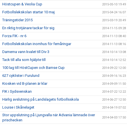
Höstcupen & Veolia Cup
2015-05-10 19:49
Fotbollslekskolan startar 10 maj
2015-04-24 16:07
Träningstider 2015
2015-03-19 20:49
En riktig trotjänare tackar för sig
2014-11-15 09:28
Forza FIK - nr 6
2014-11-13 08:40
Fotbollslekskolan inomhus för femåringar
2014-11-13 08:16
Damerna vann kvalet till Div 3
2014-10-14 13:08
Tack till alla som hjälpte till
2014-10-14 12:52
100 lag till HöstCupen och Bamse Cup
2014-09-22 12:00
627 cyklister i Furulund
2014-09-16 16:23
Kiosken vid B-planen är klar
2014-09-09 11:50
FIK i Sydsvenskan
2014-07-22 12:22
Härlig avslutning på Landslagets fotbollsskola
2014-06-27 12:50
Louise i Skånelaget
2014-04-19 07:02
Stor uppslutning på Ljungvalla när Advania lämnade över
2014-04-03 17:50
prischecken