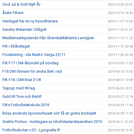
God Jul & Gott Nytt År
2019-12-20 23:01
Årets FIKare
2019-12-15 14:45
Herrlaget har en ny huvudtränare
2019-11-27 19:36
Sandra Welander i blågult
2019-11-25 01:01
Medlemserbjudande från SkandiaMäklarna Landgren
2019-11-16 11:25
FIK i Skånelaget
2019-11-15 20:58
Föreläsning - Ida Marko-Varga 23/11
2019-11-05 20:30
FIK F17 i SM-åttondel på söndag
2019-10-03 17:03
F16 DM Vinnare för andra året i rad
2019-09-10 15:00
FIK F16 i DM-final 31/8
2019-08-21 10:58
Tjejcup med 99 lag
2019-06-05 22:01
Guld till Tore och Bertil!
2019-05-27 12:18
FIKs Fotbollslekskola 2019
2019-04-29 17:40
Börja använda Sponsorhuset och få en gratis biobiljett
2019-04-28 17:32
Grattis Pontus - mottagare av idrottsledarstipendium 2019
2019-04-11 21:05
Fotbollsskolan v.25 - Ljungvalla IP
2019-03-18 15:30