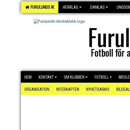
FURULUNDS IK
HERRLAG
DAMLAG
UNGDO
Furu
Fotboll för a
HEM
KONTAKT
OM KLUBBEN
FOTBOLL
MEDL
ORGANISATION
INTERKAPTEN
NYHETSARKIV
BILDGAL