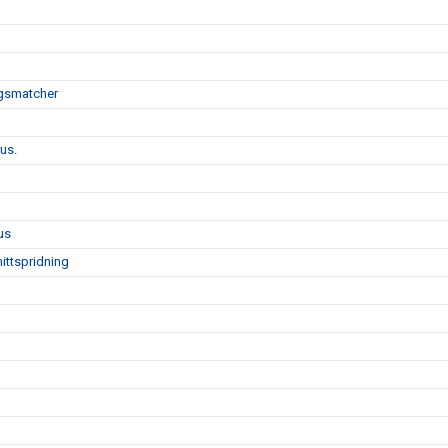
ngsmatcher
us.
us
ittspridning