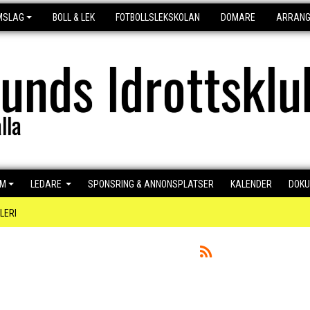
MSLAG
BOLL & LEK
FOTBOLLSLEKSKOLAN
DOMARE
ARRAN
lunds Idrottsklu
lla
EM
LEDARE
SPONSRING & ANNONSPLATSER
KALENDER
DOK
LERI