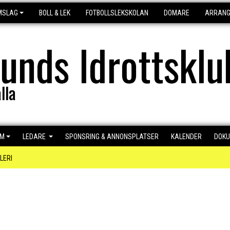
MSLAG
BOLL & LEK
FOTBOLLSLEKSKOLAN
DOMARE
ARRAN
lunds Idrottsklu
lla
EM
LEDARE
SPONSRING & ANNONSPLATSER
KALENDER
DOK
LERI