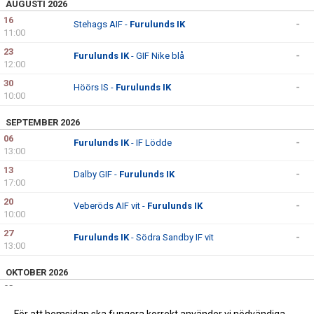
AUGUSTI 2026
16
Stehags AIF -
Furulunds IK
-
11:00
23
Furulunds IK
- GIF Nike blå
-
12:00
30
Höörs IS -
Furulunds IK
-
10:00
SEPTEMBER 2026
06
Furulunds IK
- IF Lödde
-
13:00
13
Dalby GIF -
Furulunds IK
-
17:00
20
Veberöds AIF vit -
Furulunds IK
-
10:00
27
Furulunds IK
- Södra Sandby IF vit
-
13:00
OKTOBER 2026
03
Furulunds IK
- Stehags AIF
-
13:00