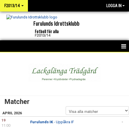
F2013/14
LOGGA IN
Furulunds Idrottsklubb
Fotboll för alla
F2013/14
HEM
NYHETER
KALENDER
MATCHER
Matcher
TRUPPEN
APRIL 2026
BILDGALLERI
19
Furulunds IK
- Uppåkra IF
-
11:00