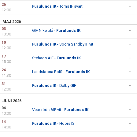
DOKUMENT
26
Furulunds IK
- Torns IF svart
-
12:00
KONTAKT
MAJ 2026
03
GIF Nike blå -
Furulunds IK
-
10:30
10
Furulunds IK
- Södra Sandby IF vit
-
12:00
17
Stehags AIF -
Furulunds IK
-
15:00
24
Landskrona BoIS -
Furulunds IK
-
11:30
31
Furulunds IK
- Dalby GIF
-
12:00
JUNI 2026
06
Veberöds AIF vit -
Furulunds IK
-
10:00
14
Furulunds IK
- Höörs IS
-
14:00