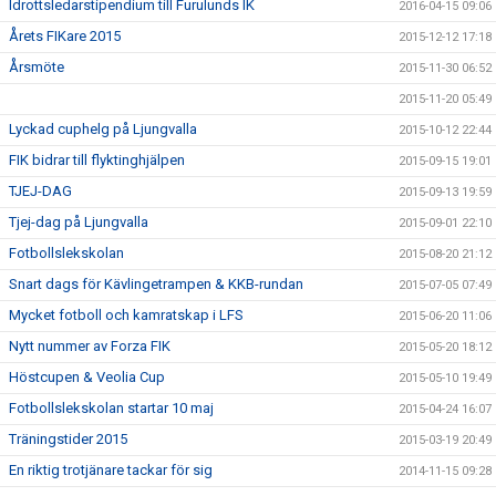
Idrottsledarstipendium till Furulunds IK
2016-04-15 09:06
Årets FIKare 2015
2015-12-12 17:18
Årsmöte
2015-11-30 06:52
2015-11-20 05:49
Lyckad cuphelg på Ljungvalla
2015-10-12 22:44
FIK bidrar till flyktinghjälpen
2015-09-15 19:01
TJEJ-DAG
2015-09-13 19:59
Tjej-dag på Ljungvalla
2015-09-01 22:10
Fotbollslekskolan
2015-08-20 21:12
Snart dags för Kävlingetrampen & KKB-rundan
2015-07-05 07:49
Mycket fotboll och kamratskap i LFS
2015-06-20 11:06
Nytt nummer av Forza FIK
2015-05-20 18:12
Höstcupen & Veolia Cup
2015-05-10 19:49
Fotbollslekskolan startar 10 maj
2015-04-24 16:07
Träningstider 2015
2015-03-19 20:49
En riktig trotjänare tackar för sig
2014-11-15 09:28