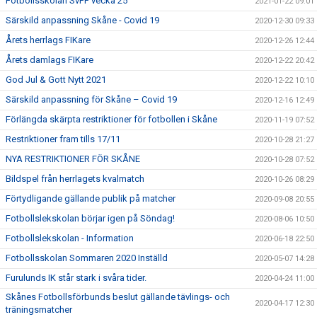
Fotbollsskolan SvFF vecka 25
2021-01-22 09:01
Särskild anpassning Skåne - Covid 19
2020-12-30 09:33
Årets herrlags FIKare
2020-12-26 12:44
Årets damlags FIKare
2020-12-22 20:42
God Jul & Gott Nytt 2021
2020-12-22 10:10
Särskild anpassning för Skåne – Covid 19
2020-12-16 12:49
Förlängda skärpta restriktioner för fotbollen i Skåne
2020-11-19 07:52
Restriktioner fram tills 17/11
2020-10-28 21:27
NYA RESTRIKTIONER FÖR SKÅNE
2020-10-28 07:52
Bildspel från herrlagets kvalmatch
2020-10-26 08:29
Förtydligande gällande publik på matcher
2020-09-08 20:55
Fotbollslekskolan börjar igen på Söndag!
2020-08-06 10:50
Fotbollslekskolan - Information
2020-06-18 22:50
Fotbollsskolan Sommaren 2020 Inställd
2020-05-07 14:28
Furulunds IK står stark i svåra tider.
2020-04-24 11:00
Skånes Fotbollsförbunds beslut gällande tävlings- och
2020-04-17 12:30
träningsmatcher