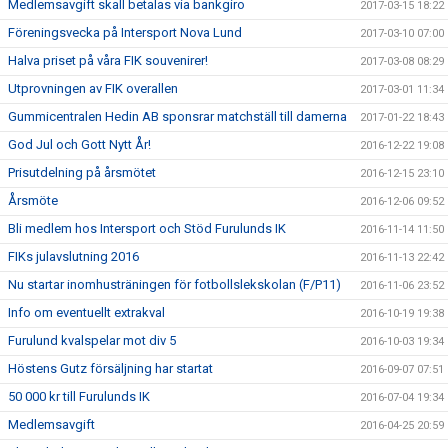
Medlemsavgift skall betalas via bankgiro
2017-03-15 18:22
Föreningsvecka på Intersport Nova Lund
2017-03-10 07:00
Halva priset på våra FIK souvenirer!
2017-03-08 08:29
Utprovningen av FIK overallen
2017-03-01 11:34
Gummicentralen Hedin AB sponsrar matchställ till damerna
2017-01-22 18:43
God Jul och Gott Nytt År!
2016-12-22 19:08
Prisutdelning på årsmötet
2016-12-15 23:10
Årsmöte
2016-12-06 09:52
Bli medlem hos Intersport och Stöd Furulunds IK
2016-11-14 11:50
FIKs julavslutning 2016
2016-11-13 22:42
Nu startar inomhusträningen för fotbollslekskolan (F/P11)
2016-11-06 23:52
Info om eventuellt extrakval
2016-10-19 19:38
Furulund kvalspelar mot div 5
2016-10-03 19:34
Höstens Gutz försäljning har startat
2016-09-07 07:51
50 000 kr till Furulunds IK
2016-07-04 19:34
Medlemsavgift
2016-04-25 20:59