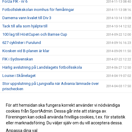
Forza FIK - nr 6
2014-11-13 08:40
Fotbollslekskolan inomhus för femåringar
2014-11-13 08:16
Damerna vann kvalet till Div 3
2014-10-14 13:08
Tack till alla som hjälpte till
2014-10-14 12:52
100 lag till HöstCupen och Bamse Cup
2014-09-22 12:00
627 cyklister i Furulund
2014-09-16 16:23
Kiosken vid B-planen är klar
2014-09-09 11:50
FIK i Sydsvenskan
2014-07-22 12:22
Härlig avslutning på Landslagets fotbollsskola
2014-06-27 12:50
Louise i Skånelaget
2014-04-19 07:02
Stor uppslutning på Ljungvalla när Advania lämnade över
2014-04-03 17:50
prischecken
Stötta FIK - bli medlem eller köp årskort
2014-03-22 07:30
Makalös slutspurt gav FIK förstaplatsen i Advanias tävling
För att hemsidan ska fungera korrekt använder vi nödvändiga
2014-03-03 20:30
cookies från SportAdmin. Dessa går inte att stänga av.
Stöd Furulunds IK via Svenska Spel
2013-12-14 09:31
Föreningen kan också använda frivilliga cookies, t.ex. för statistik
eller marknadsföring. Du väljer själv om du vill acceptera dessa.
Anpassa dina val