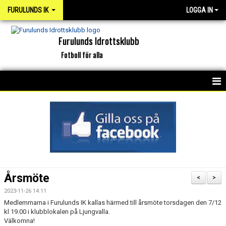
FURULUNDS IK
LOGGA IN
Furulunds Idrottsklubb
Fotboll för alla
HEM
KONTAKT
OM KLUBBEN
ORGANISATION
Årsmöte
<
>
INTERKAPTEN
2023-11-26 14:11
Medlemmarna i Furulunds IK kallas härmed till årsmöte torsdagen den 7/12
kl 19.00 i klubblokalen på Ljungvalla.
NYHETSARKIV
Välkomna!