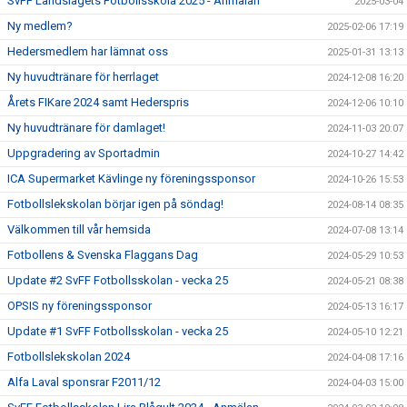
SvFF Landslagets Fotbollsskola 2025 - Anmälan
2025-03-04
Ny medlem?
2025-02-06 17:19
Hedersmedlem har lämnat oss
2025-01-31 13:13
Ny huvudtränare för herrlaget
2024-12-08 16:20
Årets FIKare 2024 samt Hederspris
2024-12-06 10:10
Ny huvudtränare för damlaget!
2024-11-03 20:07
Uppgradering av Sportadmin
2024-10-27 14:42
ICA Supermarket Kävlinge ny föreningssponsor
2024-10-26 15:53
Fotbollslekskolan börjar igen på söndag!
2024-08-14 08:35
Välkommen till vår hemsida
2024-07-08 13:14
Fotbollens & Svenska Flaggans Dag
2024-05-29 10:53
Update #2 SvFF Fotbollsskolan - vecka 25
2024-05-21 08:38
OPSIS ny föreningssponsor
2024-05-13 16:17
Update #1 SvFF Fotbollsskolan - vecka 25
2024-05-10 12:21
Fotbollslekskolan 2024
2024-04-08 17:16
Alfa Laval sponsrar F2011/12
2024-04-03 15:00