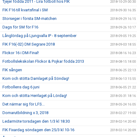
Tjejer födda 2011 - Lira fotboll hos FIK
2018-10-29 00:30
FIK F16 till kvartsfinal i SM
2018-09-30 16:35
Storseger i första SM-matchen
2018-09-29 16:15
Dags för SM för F16
2018-09-26 10:17
Långlördag på Ljungvalla IP - 8 september
2018-09-05 19:25
FIK F16(-02) DM Segrare 2018
2018-09-03 18:55
Flickor 16 i DM-Final!
2018-08-16 16:23
Fotbollslekskolan Flickor & Pojkar födda 2013
2018-08-15 18:00
FIK sången
2018-06-25 22:13
Kom och stötta Damlaget på Söndag!
2018-06-13 15:55
Fotbollens dag 6 juni
2018-06-05 21:22
Kom och stötta Herrlaget på Lördag!
2018-05-31 18:16
Det närmar sig för LFS...
2018-05-24 16:05
Domarutbildning x 3, 2018
2018-02-27 19:00
Ledarmöte torsdagen den 1/3 kl 18.30
2018-02-14 20:40
FIK Fixardag söndagen den 25/3 kl 10-16
2018-02-14 20:09