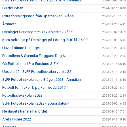
SvFF Fotbollsskolan Lira Blågult 2024 - Anmälan
2024-03-02 10:08
Guldklubben
2024-01-16 10:40
Extra föreningsstöd från Sparbanken Skåne
2023-12-18 11:57
Årsmöte
2023-11-26 14:11
Damlaget Seriesegrare i Div 3 Västra Skåne!
2023-10-07 23:59
Kom och Heja på Damlaget på Lördag 7/10 kl. 16.00!
2023-10-03 15:45
Huvudtränare Herrlaget
2023-08-26 13:36
Fotbollens & Svenska Flaggans Dag 6 Juni
2023-05-29 12:45
Gå-Fotboll med Pro-Furulund & FIK
2023-05-15 08:10
Update #2 - SvFF Fotbollsskolan vecka 25
2023-05-14 12:15
SvFF Fotbollsskolan Lira Blågult 2023 - Anmälan
2023-04-11 15:10
Fotboll för flickor & pojkar födda 2017
2023-03-22 16:01
Fotbollsslekskolan 2023
2023-03-22 12:59
SvFF Fotbollsskolan 2023 - Spara datum!
2023-02-02 16:35
Herrlagets tränare har ordet
2023-01-15 17:51
Årets FIKare 2022
2022-12-11 10:10