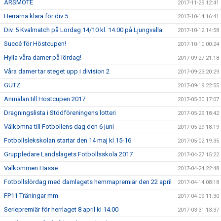
ÅRSMÖTE
2017-11-29 12:41
Herrarna klara för div 5
2017-10-14 16:41
Div. 5 Kvalmatch på Lördag 14/10 kl. 14.00 på Ljungvalla
2017-10-12 14:58
Succé för Höstcupen!
2017-10-10 00:24
Hylla våra damer på lördag!
2017-09-27 21:18
Våra damer tar steget upp i division 2
2017-09-23 20:29
GUTZ
2017-09-19 22:55
Anmälan till Höstcupen 2017
2017-05-30 17:07
Dragningslista i Stödföreningens lotteri
2017-05-29 18:42
Välkomna till Fotbollens dag den 6 juni
2017-05-29 18:19
Fotbollslekskolan startar den 14 maj kl 15-16
2017-05-02 19:35
Gruppledare Landslagets Fotbollsskola 2017
2017-04-27 15:22
Välkommen Hasse
2017-04-24 22:48
Fotbollslördag med damlagets hemmapremiär den 22 april
2017-04-14 08:18
FP11 Träningar mm
2017-04-09 11:30
Seriepremiär för herrlaget 8 april kl 14.00
2017-03-31 13:37