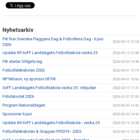
BILDGALLERI
FOTBOLL
Nyhetsarkiv
MEDLEM
FIK firar Svenska Flaggans Dag & Fotbollens Dag - 6 juni
2026-05-15 10:18
2026
LEDARE
Update #5 SvFF Landslagets Fotbollsskola vecka 25
2026-05-13 12:48
SPONSRING & ANNONSPLATSER
FIK startar Oldgirls lag
2026-05-03 19:38
Fotbollslekskolan 2026
2026-04-01 19:19
KALENDER
NP Nilsson, ny sponsor till FIK
2026-04-01 16:56
DOKUMENT
SvFF Landslagets Fotbollsskola vecka 25 - Inbjudan
2026-02-15 17:31
Fritidskortet 2026
2026-01-07 07:00
FACEBOOK
Program Nationaldagen
2025-06-05 14:32
Sponsorer 6 juni
INSTAGRAM
2025-06-02 14:43
Update #4 SvFF Landslagets Fotbollsskola - vecka 25
2025-05-19 10:28
Fotbollslekskolan & Gruppen FP2019 - 2025
2025-04-15 12:28