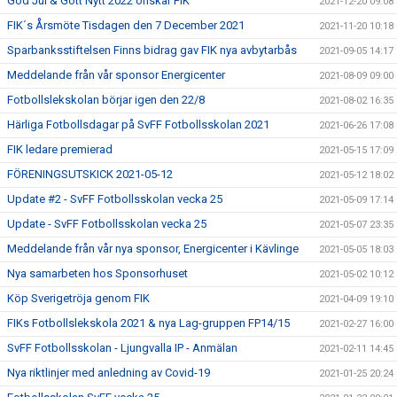
God Jul & Gott Nytt 2022 önskar FIK
2021-12-20 09:08
FIK´s Årsmöte Tisdagen den 7 December 2021
2021-11-20 10:18
Sparbanksstiftelsen Finns bidrag gav FIK nya avbytarbås
2021-09-05 14:17
Meddelande från vår sponsor Energicenter
2021-08-09 09:00
Fotbollslekskolan börjar igen den 22/8
2021-08-02 16:35
Härliga Fotbollsdagar på SvFF Fotbollsskolan 2021
2021-06-26 17:08
FIK ledare premierad
2021-05-15 17:09
FÖRENINGSUTSKICK 2021-05-12
2021-05-12 18:02
Update #2 - SvFF Fotbollsskolan vecka 25
2021-05-09 17:14
Update - SvFF Fotbollsskolan vecka 25
2021-05-07 23:35
Meddelande från vår nya sponsor, Energicenter i Kävlinge
2021-05-05 18:03
Nya samarbeten hos Sponsorhuset
2021-05-02 10:12
Köp Sverigetröja genom FIK
2021-04-09 19:10
FIKs Fotbollslekskola 2021 & nya Lag-gruppen FP14/15
2021-02-27 16:00
SvFF Fotbollsskolan - Ljungvalla IP - Anmälan
2021-02-11 14:45
Nya riktlinjer med anledning av Covid-19
2021-01-25 20:24