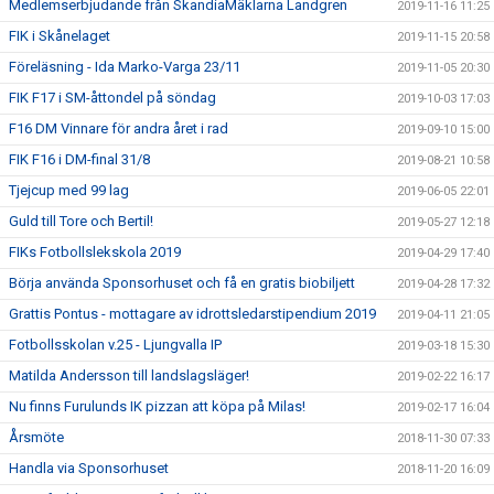
Medlemserbjudande från SkandiaMäklarna Landgren
2019-11-16 11:25
FIK i Skånelaget
2019-11-15 20:58
Föreläsning - Ida Marko-Varga 23/11
2019-11-05 20:30
FIK F17 i SM-åttondel på söndag
2019-10-03 17:03
F16 DM Vinnare för andra året i rad
2019-09-10 15:00
FIK F16 i DM-final 31/8
2019-08-21 10:58
Tjejcup med 99 lag
2019-06-05 22:01
Guld till Tore och Bertil!
2019-05-27 12:18
FIKs Fotbollslekskola 2019
2019-04-29 17:40
Börja använda Sponsorhuset och få en gratis biobiljett
2019-04-28 17:32
Grattis Pontus - mottagare av idrottsledarstipendium 2019
2019-04-11 21:05
Fotbollsskolan v.25 - Ljungvalla IP
2019-03-18 15:30
Matilda Andersson till landslagsläger!
2019-02-22 16:17
Nu finns Furulunds IK pizzan att köpa på Milas!
2019-02-17 16:04
Årsmöte
2018-11-30 07:33
Handla via Sponsorhuset
2018-11-20 16:09