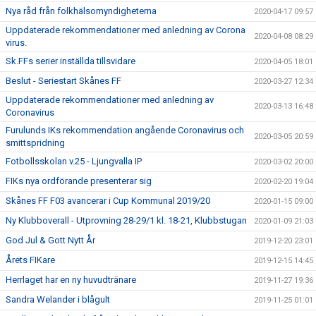
Nya råd från folkhälsomyndigheterna
2020-04-17 09:57
Uppdaterade rekommendationer med anledning av Corona
2020-04-08 08:29
virus.
Sk.FFs serier inställda tillsvidare
2020-04-05 18:01
Beslut - Seriestart Skånes FF
2020-03-27 12:34
Uppdaterade rekommendationer med anledning av
2020-03-13 16:48
Coronavirus
Furulunds IKs rekommendation angående Coronavirus och
2020-03-05 20:59
smittspridning
Fotbollsskolan v.25 - Ljungvalla IP
2020-03-02 20:00
FIKs nya ordförande presenterar sig
2020-02-20 19:04
Skånes FF F03 avancerar i Cup Kommunal 2019/20
2020-01-15 09:00
Ny Klubboverall - Utprovning 28-29/1 kl. 18-21, Klubbstugan
2020-01-09 21:03
God Jul & Gott Nytt År
2019-12-20 23:01
Årets FIKare
2019-12-15 14:45
Herrlaget har en ny huvudtränare
2019-11-27 19:36
Sandra Welander i blågult
2019-11-25 01:01