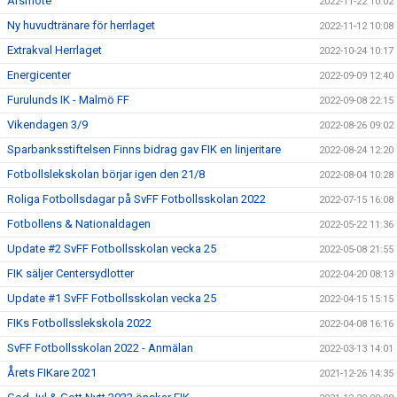
Årsmöte
2022-11-22 10:02
Ny huvudtränare för herrlaget
2022-11-12 10:08
Extrakval Herrlaget
2022-10-24 10:17
Energicenter
2022-09-09 12:40
Furulunds IK - Malmö FF
2022-09-08 22:15
Vikendagen 3/9
2022-08-26 09:02
Sparbanksstiftelsen Finns bidrag gav FIK en linjeritare
2022-08-24 12:20
Fotbollslekskolan börjar igen den 21/8
2022-08-04 10:28
Roliga Fotbollsdagar på SvFF Fotbollsskolan 2022
2022-07-15 16:08
Fotbollens & Nationaldagen
2022-05-22 11:36
Update #2 SvFF Fotbollsskolan vecka 25
2022-05-08 21:55
FIK säljer Centersydlotter
2022-04-20 08:13
Update #1 SvFF Fotbollsskolan vecka 25
2022-04-15 15:15
FIKs Fotbollsslekskola 2022
2022-04-08 16:16
SvFF Fotbollsskolan 2022 - Anmälan
2022-03-13 14:01
Årets FIKare 2021
2021-12-26 14:35