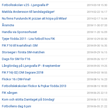
Fotbollsskolan v.25 - Ljungvalla IP
2019-03-18 15:30
Matilda Andersson till landslagsläger!
2019-02-22 16:17
Nu finns Furulunds IK pizzan att köpa på Milas!
2019-02-17 16:04
Årsmöte
2018-11-30 07:33
Handla via Sponsorhuset
2018-11-20 16:09
Tjejer födda 2011 - Lira fotboll hos FIK
2018-10-29 00:30
FIK F16 till kvartsfinal i SM
2018-09-30 16:35
Storseger i första SM-matchen
2018-09-29 16:15
Dags för SM för F16
2018-09-26 10:17
Långlördag på Ljungvalla IP - 8 september
2018-09-05 19:25
FIK F16(-02) DM Segrare 2018
2018-09-03 18:55
Flickor 16 i DM-Final!
2018-08-16 16:23
Fotbollslekskolan Flickor & Pojkar födda 2013
2018-08-15 18:00
FIK sången
2018-06-25 22:13
Kom och stötta Damlaget på Söndag!
2018-06-13 15:55
Fotbollens dag 6 juni
2018-06-05 21:22