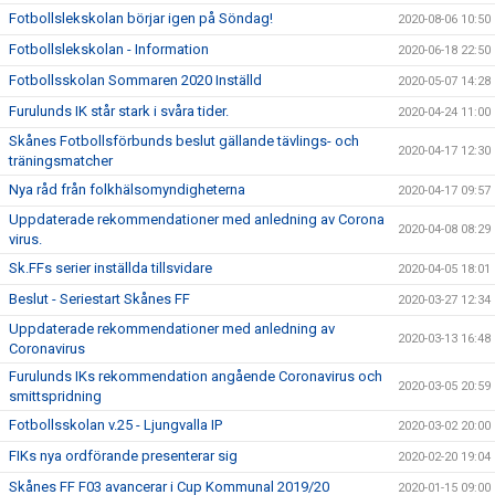
Fotbollslekskolan börjar igen på Söndag!
2020-08-06 10:50
Fotbollslekskolan - Information
2020-06-18 22:50
Fotbollsskolan Sommaren 2020 Inställd
2020-05-07 14:28
Furulunds IK står stark i svåra tider.
2020-04-24 11:00
Skånes Fotbollsförbunds beslut gällande tävlings- och
2020-04-17 12:30
träningsmatcher
Nya råd från folkhälsomyndigheterna
2020-04-17 09:57
Uppdaterade rekommendationer med anledning av Corona
2020-04-08 08:29
virus.
Sk.FFs serier inställda tillsvidare
2020-04-05 18:01
Beslut - Seriestart Skånes FF
2020-03-27 12:34
Uppdaterade rekommendationer med anledning av
2020-03-13 16:48
Coronavirus
Furulunds IKs rekommendation angående Coronavirus och
2020-03-05 20:59
smittspridning
Fotbollsskolan v.25 - Ljungvalla IP
2020-03-02 20:00
FIKs nya ordförande presenterar sig
2020-02-20 19:04
Skånes FF F03 avancerar i Cup Kommunal 2019/20
2020-01-15 09:00