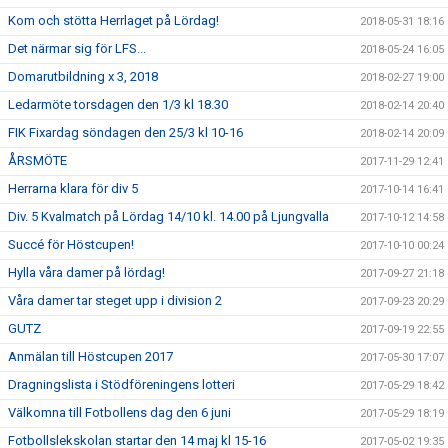
Kom och stötta Herrlaget på Lördag!
2018-05-31 18:16
Det närmar sig för LFS...
2018-05-24 16:05
Domarutbildning x 3, 2018
2018-02-27 19:00
Ledarmöte torsdagen den 1/3 kl 18.30
2018-02-14 20:40
FIK Fixardag söndagen den 25/3 kl 10-16
2018-02-14 20:09
ÅRSMÖTE
2017-11-29 12:41
Herrarna klara för div 5
2017-10-14 16:41
Div. 5 Kvalmatch på Lördag 14/10 kl. 14.00 på Ljungvalla
2017-10-12 14:58
Succé för Höstcupen!
2017-10-10 00:24
Hylla våra damer på lördag!
2017-09-27 21:18
Våra damer tar steget upp i division 2
2017-09-23 20:29
GUTZ
2017-09-19 22:55
Anmälan till Höstcupen 2017
2017-05-30 17:07
Dragningslista i Stödföreningens lotteri
2017-05-29 18:42
Välkomna till Fotbollens dag den 6 juni
2017-05-29 18:19
Fotbollslekskolan startar den 14 maj kl 15-16
2017-05-02 19:35