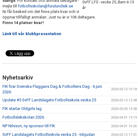
stängd
. För kontakt och anmäla deltagare -
SvFF LFS - vecka 25, Barn 6-13
BILDGALLERI
mejla till
fotbollsskolan@furulundsik.se
år
Ni får besked om det finns plats kvar och vi
öppnar tillfälligt anmälan. Just nu är vi 106 deltagare.
FOTBOLL
Finns 14 platser kvar!
MEDLEM
Länk till vår klubbpresentation
LEDARE
SPONSRING & ANNONSPLATSER
KALENDER
Nyhetsarkiv
DOKUMENT
FIK firar Svenska Flaggans Dag & Fotbollens Dag - 6 juni
2026-05-15 10:18
2026
FACEBOOK
Update #5 SvFF Landslagets Fotbollsskola vecka 25
2026-05-13 12:48
FIK startar Oldgirls lag
2026-05-03 19:38
INSTAGRAM
Fotbollslekskolan 2026
2026-04-01 19:19
NP Nilsson, ny sponsor till FIK
2026-04-01 16:56
SvFF Landslagets Fotbollsskola vecka 25 - Inbjudan
2026-02-15 17:31