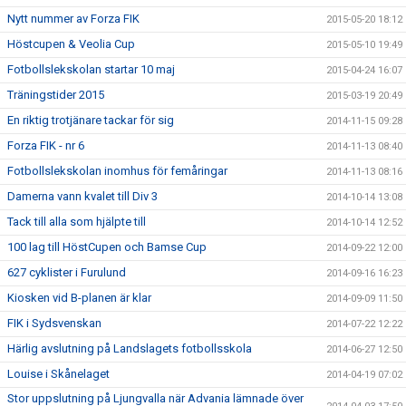
Nytt nummer av Forza FIK
2015-05-20 18:12
Höstcupen & Veolia Cup
2015-05-10 19:49
Fotbollslekskolan startar 10 maj
2015-04-24 16:07
Träningstider 2015
2015-03-19 20:49
En riktig trotjänare tackar för sig
2014-11-15 09:28
Forza FIK - nr 6
2014-11-13 08:40
Fotbollslekskolan inomhus för femåringar
2014-11-13 08:16
Damerna vann kvalet till Div 3
2014-10-14 13:08
Tack till alla som hjälpte till
2014-10-14 12:52
100 lag till HöstCupen och Bamse Cup
2014-09-22 12:00
627 cyklister i Furulund
2014-09-16 16:23
Kiosken vid B-planen är klar
2014-09-09 11:50
FIK i Sydsvenskan
2014-07-22 12:22
Härlig avslutning på Landslagets fotbollsskola
2014-06-27 12:50
Louise i Skånelaget
2014-04-19 07:02
Stor uppslutning på Ljungvalla när Advania lämnade över