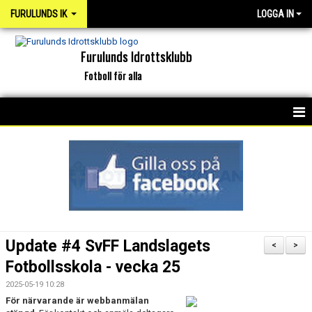
FURULUNDS IK
LOGGA IN
Furulunds Idrottsklubb
Fotboll för alla
HEM
KONTAKT
OM KLUBBEN
ORGANISATION
Update #4 SvFF Landslagets
<
>
INTERKAPTEN
Fotbollsskola - vecka 25
2025-05-19 10:28
NYHETSARKIV
För närvarande är webbanmälan