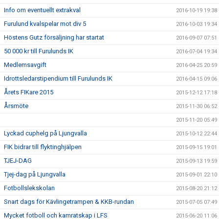
Info om eventuellt extrakval
2016-10-19 19:38
Furulund kvalspelar mot div 5
2016-10-03 19:34
Höstens Gutz försäljning har startat
2016-09-07 07:51
50 000 kr till Furulunds IK
2016-07-04 19:34
Medlemsavgift
2016-04-25 20:59
Idrottsledarstipendium till Furulunds IK
2016-04-15 09:06
Årets FIKare 2015
2015-12-12 17:18
Årsmöte
2015-11-30 06:52
2015-11-20 05:49
Lyckad cuphelg på Ljungvalla
2015-10-12 22:44
FIK bidrar till flyktinghjälpen
2015-09-15 19:01
TJEJ-DAG
2015-09-13 19:59
Tjej-dag på Ljungvalla
2015-09-01 22:10
Fotbollslekskolan
2015-08-20 21:12
Snart dags för Kävlingetrampen & KKB-rundan
2015-07-05 07:49
Mycket fotboll och kamratskap i LFS
2015-06-20 11:06