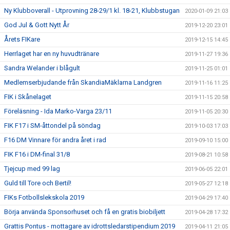
Ny Klubboverall - Utprovning 28-29/1 kl. 18-21, Klubbstugan
2020-01-09 21:03
God Jul & Gott Nytt År
2019-12-20 23:01
Årets FIKare
2019-12-15 14:45
Herrlaget har en ny huvudtränare
2019-11-27 19:36
Sandra Welander i blågult
2019-11-25 01:01
Medlemserbjudande från SkandiaMäklarna Landgren
2019-11-16 11:25
FIK i Skånelaget
2019-11-15 20:58
Föreläsning - Ida Marko-Varga 23/11
2019-11-05 20:30
FIK F17 i SM-åttondel på söndag
2019-10-03 17:03
F16 DM Vinnare för andra året i rad
2019-09-10 15:00
FIK F16 i DM-final 31/8
2019-08-21 10:58
Tjejcup med 99 lag
2019-06-05 22:01
Guld till Tore och Bertil!
2019-05-27 12:18
FIKs Fotbollslekskola 2019
2019-04-29 17:40
Börja använda Sponsorhuset och få en gratis biobiljett
2019-04-28 17:32
Grattis Pontus - mottagare av idrottsledarstipendium 2019
2019-04-11 21:05