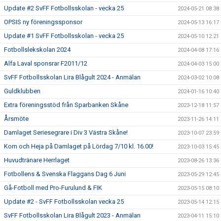
Update #2 SvFF Fotbollsskolan - vecka 25
2024-05-21 08:38
OPSIS ny föreningssponsor
2024-05-13 16:17
Update #1 SvFF Fotbollsskolan - vecka 25
2024-05-10 12:21
Fotbollslekskolan 2024
2024-04-08 17:16
Alfa Laval sponsrar F2011/12
2024-04-03 15:00
SvFF Fotbollsskolan Lira Blågult 2024 - Anmälan
2024-03-02 10:08
Guldklubben
2024-01-16 10:40
Extra föreningsstöd från Sparbanken Skåne
2023-12-18 11:57
Årsmöte
2023-11-26 14:11
Damlaget Seriesegrare i Div 3 Västra Skåne!
2023-10-07 23:59
Kom och Heja på Damlaget på Lördag 7/10 kl. 16.00!
2023-10-03 15:45
Huvudtränare Herrlaget
2023-08-26 13:36
Fotbollens & Svenska Flaggans Dag 6 Juni
2023-05-29 12:45
Gå-Fotboll med Pro-Furulund & FIK
2023-05-15 08:10
Update #2 - SvFF Fotbollsskolan vecka 25
2023-05-14 12:15
SvFF Fotbollsskolan Lira Blågult 2023 - Anmälan
2023-04-11 15:10