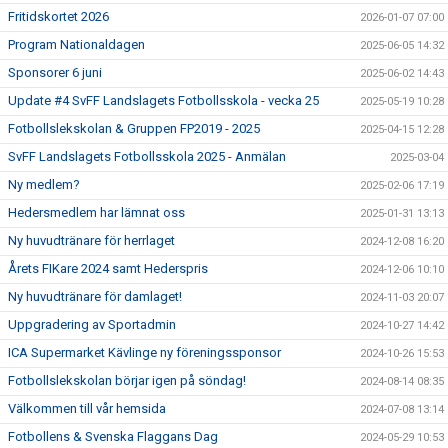
Fritidskortet 2026
2026-01-07 07:00
Program Nationaldagen
2025-06-05 14:32
Sponsorer 6 juni
2025-06-02 14:43
Update #4 SvFF Landslagets Fotbollsskola - vecka 25
2025-05-19 10:28
Fotbollslekskolan & Gruppen FP2019 - 2025
2025-04-15 12:28
SvFF Landslagets Fotbollsskola 2025 - Anmälan
2025-03-04
Ny medlem?
2025-02-06 17:19
Hedersmedlem har lämnat oss
2025-01-31 13:13
Ny huvudtränare för herrlaget
2024-12-08 16:20
Årets FIKare 2024 samt Hederspris
2024-12-06 10:10
Ny huvudtränare för damlaget!
2024-11-03 20:07
Uppgradering av Sportadmin
2024-10-27 14:42
ICA Supermarket Kävlinge ny föreningssponsor
2024-10-26 15:53
Fotbollslekskolan börjar igen på söndag!
2024-08-14 08:35
Välkommen till vår hemsida
2024-07-08 13:14
Fotbollens & Svenska Flaggans Dag
2024-05-29 10:53