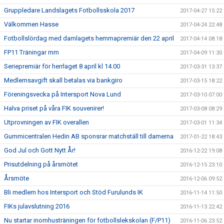
Gruppledare Landslagets Fotbollsskola 2017
2017-04-27 15:22
Välkommen Hasse
2017-04-24 22:48
Fotbollslördag med damlagets hemmapremiär den 22 april
2017-04-14 08:18
FP11 Träningar mm
2017-04-09 11:30
Seriepremiär för herrlaget 8 april kl 14.00
2017-03-31 13:37
Medlemsavgift skall betalas via bankgiro
2017-03-15 18:22
Föreningsvecka på Intersport Nova Lund
2017-03-10 07:00
Halva priset på våra FIK souvenirer!
2017-03-08 08:29
Utprovningen av FIK overallen
2017-03-01 11:34
Gummicentralen Hedin AB sponsrar matchställ till damerna
2017-01-22 18:43
God Jul och Gott Nytt År!
2016-12-22 19:08
Prisutdelning på årsmötet
2016-12-15 23:10
Årsmöte
2016-12-06 09:52
Bli medlem hos Intersport och Stöd Furulunds IK
2016-11-14 11:50
FIKs julavslutning 2016
2016-11-13 22:42
Nu startar inomhusträningen för fotbollslekskolan (F/P11)
2016-11-06 23:52