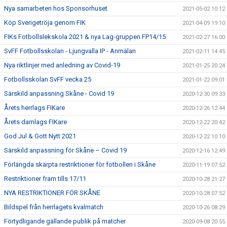
Nya samarbeten hos Sponsorhuset
2021-05-02 10:12
Köp Sverigetröja genom FIK
2021-04-09 19:10
FIKs Fotbollslekskola 2021 & nya Lag-gruppen FP14/15
2021-02-27 16:00
SvFF Fotbollsskolan - Ljungvalla IP - Anmälan
2021-02-11 14:45
Nya riktlinjer med anledning av Covid-19
2021-01-25 20:24
Fotbollsskolan SvFF vecka 25
2021-01-22 09:01
Särskild anpassning Skåne - Covid 19
2020-12-30 09:33
Årets herrlags FIKare
2020-12-26 12:44
Årets damlags FIKare
2020-12-22 20:42
God Jul & Gott Nytt 2021
2020-12-22 10:10
Särskild anpassning för Skåne – Covid 19
2020-12-16 12:49
Förlängda skärpta restriktioner för fotbollen i Skåne
2020-11-19 07:52
Restriktioner fram tills 17/11
2020-10-28 21:27
NYA RESTRIKTIONER FÖR SKÅNE
2020-10-28 07:52
Bildspel från herrlagets kvalmatch
2020-10-26 08:29
Förtydligande gällande publik på matcher
2020-09-08 20:55