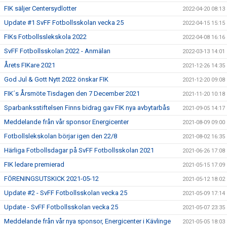
FIK säljer Centersydlotter
2022-04-20 08:13
Update #1 SvFF Fotbollsskolan vecka 25
2022-04-15 15:15
FIKs Fotbollsslekskola 2022
2022-04-08 16:16
SvFF Fotbollsskolan 2022 - Anmälan
2022-03-13 14:01
Årets FIKare 2021
2021-12-26 14:35
God Jul & Gott Nytt 2022 önskar FIK
2021-12-20 09:08
FIK´s Årsmöte Tisdagen den 7 December 2021
2021-11-20 10:18
Sparbanksstiftelsen Finns bidrag gav FIK nya avbytarbås
2021-09-05 14:17
Meddelande från vår sponsor Energicenter
2021-08-09 09:00
Fotbollslekskolan börjar igen den 22/8
2021-08-02 16:35
Härliga Fotbollsdagar på SvFF Fotbollsskolan 2021
2021-06-26 17:08
FIK ledare premierad
2021-05-15 17:09
FÖRENINGSUTSKICK 2021-05-12
2021-05-12 18:02
Update #2 - SvFF Fotbollsskolan vecka 25
2021-05-09 17:14
Update - SvFF Fotbollsskolan vecka 25
2021-05-07 23:35
Meddelande från vår nya sponsor, Energicenter i Kävlinge
2021-05-05 18:03