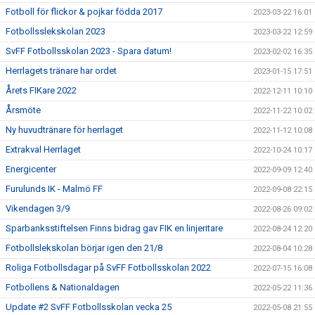
Fotboll för flickor & pojkar födda 2017
2023-03-22 16:01
Fotbollsslekskolan 2023
2023-03-22 12:59
SvFF Fotbollsskolan 2023 - Spara datum!
2023-02-02 16:35
Herrlagets tränare har ordet
2023-01-15 17:51
Årets FIKare 2022
2022-12-11 10:10
Årsmöte
2022-11-22 10:02
Ny huvudtränare för herrlaget
2022-11-12 10:08
Extrakval Herrlaget
2022-10-24 10:17
Energicenter
2022-09-09 12:40
Furulunds IK - Malmö FF
2022-09-08 22:15
Vikendagen 3/9
2022-08-26 09:02
Sparbanksstiftelsen Finns bidrag gav FIK en linjeritare
2022-08-24 12:20
Fotbollslekskolan börjar igen den 21/8
2022-08-04 10:28
Roliga Fotbollsdagar på SvFF Fotbollsskolan 2022
2022-07-15 16:08
Fotbollens & Nationaldagen
2022-05-22 11:36
Update #2 SvFF Fotbollsskolan vecka 25
2022-05-08 21:55