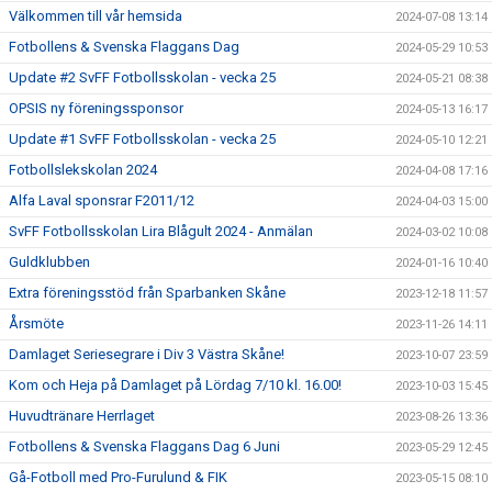
Välkommen till vår hemsida
2024-07-08 13:14
Fotbollens & Svenska Flaggans Dag
2024-05-29 10:53
Update #2 SvFF Fotbollsskolan - vecka 25
2024-05-21 08:38
OPSIS ny föreningssponsor
2024-05-13 16:17
Update #1 SvFF Fotbollsskolan - vecka 25
2024-05-10 12:21
Fotbollslekskolan 2024
2024-04-08 17:16
Alfa Laval sponsrar F2011/12
2024-04-03 15:00
SvFF Fotbollsskolan Lira Blågult 2024 - Anmälan
2024-03-02 10:08
Guldklubben
2024-01-16 10:40
Extra föreningsstöd från Sparbanken Skåne
2023-12-18 11:57
Årsmöte
2023-11-26 14:11
Damlaget Seriesegrare i Div 3 Västra Skåne!
2023-10-07 23:59
Kom och Heja på Damlaget på Lördag 7/10 kl. 16.00!
2023-10-03 15:45
Huvudtränare Herrlaget
2023-08-26 13:36
Fotbollens & Svenska Flaggans Dag 6 Juni
2023-05-29 12:45
Gå-Fotboll med Pro-Furulund & FIK
2023-05-15 08:10