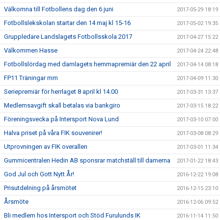
Välkomna till Fotbollens dag den 6 juni
2017-05-29 18:19
Fotbollslekskolan startar den 14 maj kl 15-16
2017-05-02 19:35
Gruppledare Landslagets Fotbollsskola 2017
2017-04-27 15:22
Välkommen Hasse
2017-04-24 22:48
Fotbollslördag med damlagets hemmapremiär den 22 april
2017-04-14 08:18
FP11 Träningar mm
2017-04-09 11:30
Seriepremiär för herrlaget 8 april kl 14.00
2017-03-31 13:37
Medlemsavgift skall betalas via bankgiro
2017-03-15 18:22
Föreningsvecka på Intersport Nova Lund
2017-03-10 07:00
Halva priset på våra FIK souvenirer!
2017-03-08 08:29
Utprovningen av FIK overallen
2017-03-01 11:34
Gummicentralen Hedin AB sponsrar matchställ till damerna
2017-01-22 18:43
God Jul och Gott Nytt År!
2016-12-22 19:08
Prisutdelning på årsmötet
2016-12-15 23:10
Årsmöte
2016-12-06 09:52
Bli medlem hos Intersport och Stöd Furulunds IK
2016-11-14 11:50