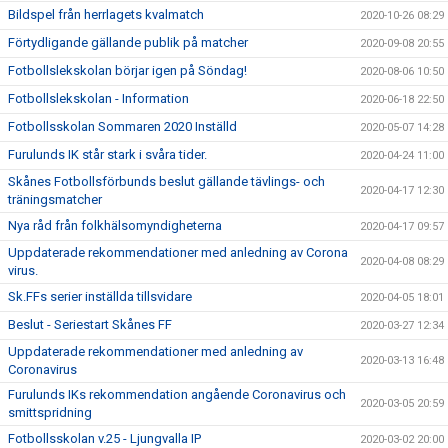
Bildspel från herrlagets kvalmatch
2020-10-26 08:29
Förtydligande gällande publik på matcher
2020-09-08 20:55
Fotbollslekskolan börjar igen på Söndag!
2020-08-06 10:50
Fotbollslekskolan - Information
2020-06-18 22:50
Fotbollsskolan Sommaren 2020 Inställd
2020-05-07 14:28
Furulunds IK står stark i svåra tider.
2020-04-24 11:00
Skånes Fotbollsförbunds beslut gällande tävlings- och
2020-04-17 12:30
träningsmatcher
Nya råd från folkhälsomyndigheterna
2020-04-17 09:57
Uppdaterade rekommendationer med anledning av Corona
2020-04-08 08:29
virus.
Sk.FFs serier inställda tillsvidare
2020-04-05 18:01
Beslut - Seriestart Skånes FF
2020-03-27 12:34
Uppdaterade rekommendationer med anledning av
2020-03-13 16:48
Coronavirus
Furulunds IKs rekommendation angående Coronavirus och
2020-03-05 20:59
smittspridning
Fotbollsskolan v.25 - Ljungvalla IP
2020-03-02 20:00