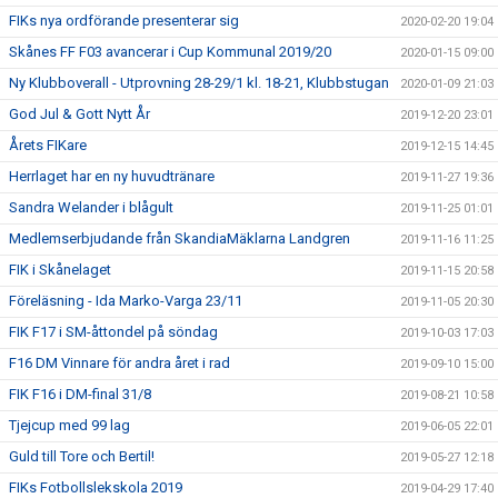
FIKs nya ordförande presenterar sig
2020-02-20 19:04
Skånes FF F03 avancerar i Cup Kommunal 2019/20
2020-01-15 09:00
Ny Klubboverall - Utprovning 28-29/1 kl. 18-21, Klubbstugan
2020-01-09 21:03
God Jul & Gott Nytt År
2019-12-20 23:01
Årets FIKare
2019-12-15 14:45
Herrlaget har en ny huvudtränare
2019-11-27 19:36
Sandra Welander i blågult
2019-11-25 01:01
Medlemserbjudande från SkandiaMäklarna Landgren
2019-11-16 11:25
FIK i Skånelaget
2019-11-15 20:58
Föreläsning - Ida Marko-Varga 23/11
2019-11-05 20:30
FIK F17 i SM-åttondel på söndag
2019-10-03 17:03
F16 DM Vinnare för andra året i rad
2019-09-10 15:00
FIK F16 i DM-final 31/8
2019-08-21 10:58
Tjejcup med 99 lag
2019-06-05 22:01
Guld till Tore och Bertil!
2019-05-27 12:18
FIKs Fotbollslekskola 2019
2019-04-29 17:40