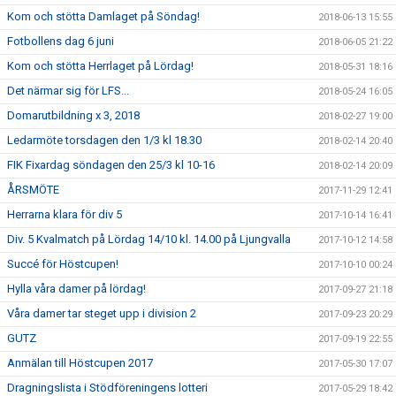
Kom och stötta Damlaget på Söndag!
2018-06-13 15:55
Fotbollens dag 6 juni
2018-06-05 21:22
Kom och stötta Herrlaget på Lördag!
2018-05-31 18:16
Det närmar sig för LFS...
2018-05-24 16:05
Domarutbildning x 3, 2018
2018-02-27 19:00
Ledarmöte torsdagen den 1/3 kl 18.30
2018-02-14 20:40
FIK Fixardag söndagen den 25/3 kl 10-16
2018-02-14 20:09
ÅRSMÖTE
2017-11-29 12:41
Herrarna klara för div 5
2017-10-14 16:41
Div. 5 Kvalmatch på Lördag 14/10 kl. 14.00 på Ljungvalla
2017-10-12 14:58
Succé för Höstcupen!
2017-10-10 00:24
Hylla våra damer på lördag!
2017-09-27 21:18
Våra damer tar steget upp i division 2
2017-09-23 20:29
GUTZ
2017-09-19 22:55
Anmälan till Höstcupen 2017
2017-05-30 17:07
Dragningslista i Stödföreningens lotteri
2017-05-29 18:42