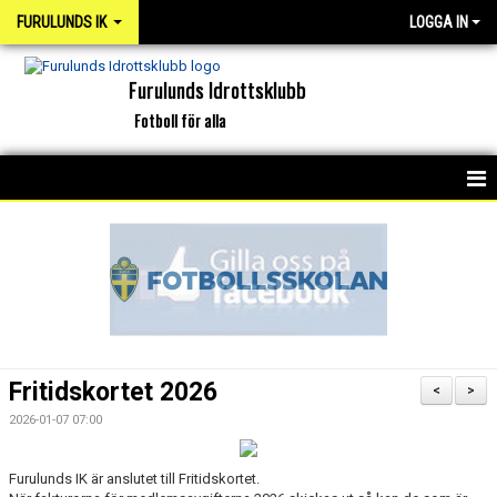
FURULUNDS IK
LOGGA IN
Furulunds Idrottsklubb
Fotboll för alla
HEM
KONTAKT
OM KLUBBEN
ORGANISATION
Fritidskortet 2026
<
>
INTERKAPTEN
2026-01-07 07:00
NYHETSARKIV
Furulunds IK är anslutet till Fritidskortet.