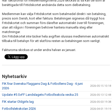
När fakturorna för medlemsavgifterna 2026 skickas ut så kan de som är
BILDGALLERI
berättigade till Fritidskortet andvända detta som delbetalning.
Medlemmen kan välja Fritidskortet som betalmedel direkt i sin betalning,
FOTBOLL
precis som Swish, kort eller faktura. Betalningen signeras då tryggt hos
Fritidskortet och summan förs därefter automatiskt över till föreningen,
MEDLEM
utan att någon i föreningen behöver hantera manuella steg eller
matchningar.
Om Fritidskortet inte täcker hela avgiften slussas medlemmen automatiskt
LEDARE
tillbaka till betalvyn för att slutföra resten av betalningen som vanligt.
SPONSRING & ANNONSPLATSER
Fakturorna skickas ut under andra halvan av januari.
KALENDER
DOKUMENT
Nyhetsarkiv
FACEBOOK
FIK firar Svenska Flaggans Dag & Fotbollens Dag - 6 juni
2026-05-15 10:18
2026
INSTAGRAM
Update #5 SvFF Landslagets Fotbollsskola vecka 25
2026-05-13 12:48
FIK startar Oldgirls lag
2026-05-03 19:38
Fotbollslekskolan 2026
2026-04-01 19:19