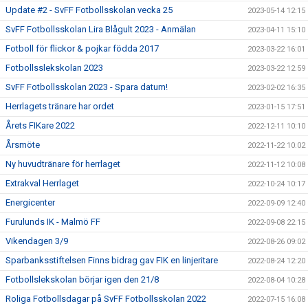
Update #2 - SvFF Fotbollsskolan vecka 25
2023-05-14 12:15
SvFF Fotbollsskolan Lira Blågult 2023 - Anmälan
2023-04-11 15:10
Fotboll för flickor & pojkar födda 2017
2023-03-22 16:01
Fotbollsslekskolan 2023
2023-03-22 12:59
SvFF Fotbollsskolan 2023 - Spara datum!
2023-02-02 16:35
Herrlagets tränare har ordet
2023-01-15 17:51
Årets FIKare 2022
2022-12-11 10:10
Årsmöte
2022-11-22 10:02
Ny huvudtränare för herrlaget
2022-11-12 10:08
Extrakval Herrlaget
2022-10-24 10:17
Energicenter
2022-09-09 12:40
Furulunds IK - Malmö FF
2022-09-08 22:15
Vikendagen 3/9
2022-08-26 09:02
Sparbanksstiftelsen Finns bidrag gav FIK en linjeritare
2022-08-24 12:20
Fotbollslekskolan börjar igen den 21/8
2022-08-04 10:28
Roliga Fotbollsdagar på SvFF Fotbollsskolan 2022
2022-07-15 16:08