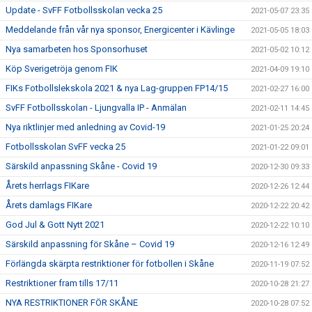
Update - SvFF Fotbollsskolan vecka 25
2021-05-07 23:35
Meddelande från vår nya sponsor, Energicenter i Kävlinge
2021-05-05 18:03
Nya samarbeten hos Sponsorhuset
2021-05-02 10:12
Köp Sverigetröja genom FIK
2021-04-09 19:10
FIKs Fotbollslekskola 2021 & nya Lag-gruppen FP14/15
2021-02-27 16:00
SvFF Fotbollsskolan - Ljungvalla IP - Anmälan
2021-02-11 14:45
Nya riktlinjer med anledning av Covid-19
2021-01-25 20:24
Fotbollsskolan SvFF vecka 25
2021-01-22 09:01
Särskild anpassning Skåne - Covid 19
2020-12-30 09:33
Årets herrlags FIKare
2020-12-26 12:44
Årets damlags FIKare
2020-12-22 20:42
God Jul & Gott Nytt 2021
2020-12-22 10:10
Särskild anpassning för Skåne – Covid 19
2020-12-16 12:49
Förlängda skärpta restriktioner för fotbollen i Skåne
2020-11-19 07:52
Restriktioner fram tills 17/11
2020-10-28 21:27
NYA RESTRIKTIONER FÖR SKÅNE
2020-10-28 07:52