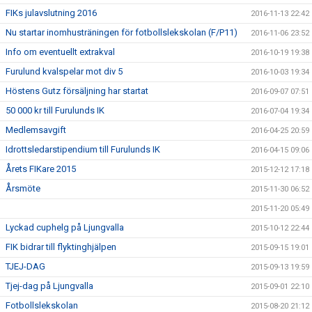
FIKs julavslutning 2016
2016-11-13 22:42
Nu startar inomhusträningen för fotbollslekskolan (F/P11)
2016-11-06 23:52
Info om eventuellt extrakval
2016-10-19 19:38
Furulund kvalspelar mot div 5
2016-10-03 19:34
Höstens Gutz försäljning har startat
2016-09-07 07:51
50 000 kr till Furulunds IK
2016-07-04 19:34
Medlemsavgift
2016-04-25 20:59
Idrottsledarstipendium till Furulunds IK
2016-04-15 09:06
Årets FIKare 2015
2015-12-12 17:18
Årsmöte
2015-11-30 06:52
2015-11-20 05:49
Lyckad cuphelg på Ljungvalla
2015-10-12 22:44
FIK bidrar till flyktinghjälpen
2015-09-15 19:01
TJEJ-DAG
2015-09-13 19:59
Tjej-dag på Ljungvalla
2015-09-01 22:10
Fotbollslekskolan
2015-08-20 21:12