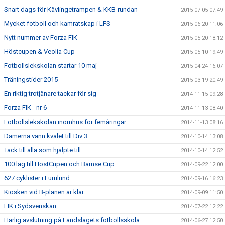
Snart dags för Kävlingetrampen & KKB-rundan
2015-07-05 07:49
Mycket fotboll och kamratskap i LFS
2015-06-20 11:06
Nytt nummer av Forza FIK
2015-05-20 18:12
Höstcupen & Veolia Cup
2015-05-10 19:49
Fotbollslekskolan startar 10 maj
2015-04-24 16:07
Träningstider 2015
2015-03-19 20:49
En riktig trotjänare tackar för sig
2014-11-15 09:28
Forza FIK - nr 6
2014-11-13 08:40
Fotbollslekskolan inomhus för femåringar
2014-11-13 08:16
Damerna vann kvalet till Div 3
2014-10-14 13:08
Tack till alla som hjälpte till
2014-10-14 12:52
100 lag till HöstCupen och Bamse Cup
2014-09-22 12:00
627 cyklister i Furulund
2014-09-16 16:23
Kiosken vid B-planen är klar
2014-09-09 11:50
FIK i Sydsvenskan
2014-07-22 12:22
Härlig avslutning på Landslagets fotbollsskola
2014-06-27 12:50