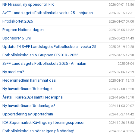
NP Nilsson, ny sponsor till FIK
2026-04-01 16:56
SvFF Landslagets Fotbollsskola vecka 25 - Inbjudan
2026-02-15 17:31
Fritidskortet 2026
2026-01-07 07:00
Program Nationaldagen
2025-06-05 14:32
Sponsorer 6 juni
2025-06-02 14:43
Update #4 SvFF Landslagets Fotbollsskola - vecka 25
2025-05-19 10:28
Fotbollslekskolan & Gruppen FP2019 - 2025
2025-04-15 12:28
SvFF Landslagets Fotbollsskola 2025 - Anmälan
2025-03-04
Ny medlem?
2025-02-06 17:19
Hedersmedlem har lämnat oss
2025-01-31 13:13
Ny huvudtränare för herrlaget
2024-12-08 16:20
Årets FIKare 2024 samt Hederspris
2024-12-06 10:10
Ny huvudtränare för damlaget!
2024-11-03 20:07
Uppgradering av Sportadmin
2024-10-27 14:42
ICA Supermarket Kävlinge ny föreningssponsor
2024-10-26 15:53
Fotbollslekskolan börjar igen på söndag!
2024-08-14 08:35