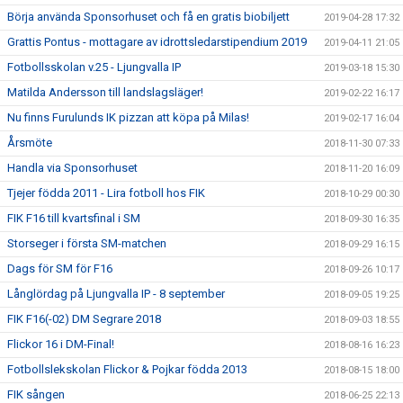
Börja använda Sponsorhuset och få en gratis biobiljett
2019-04-28 17:32
Grattis Pontus - mottagare av idrottsledarstipendium 2019
2019-04-11 21:05
Fotbollsskolan v.25 - Ljungvalla IP
2019-03-18 15:30
Matilda Andersson till landslagsläger!
2019-02-22 16:17
Nu finns Furulunds IK pizzan att köpa på Milas!
2019-02-17 16:04
Årsmöte
2018-11-30 07:33
Handla via Sponsorhuset
2018-11-20 16:09
Tjejer födda 2011 - Lira fotboll hos FIK
2018-10-29 00:30
FIK F16 till kvartsfinal i SM
2018-09-30 16:35
Storseger i första SM-matchen
2018-09-29 16:15
Dags för SM för F16
2018-09-26 10:17
Långlördag på Ljungvalla IP - 8 september
2018-09-05 19:25
FIK F16(-02) DM Segrare 2018
2018-09-03 18:55
Flickor 16 i DM-Final!
2018-08-16 16:23
Fotbollslekskolan Flickor & Pojkar födda 2013
2018-08-15 18:00
FIK sången
2018-06-25 22:13