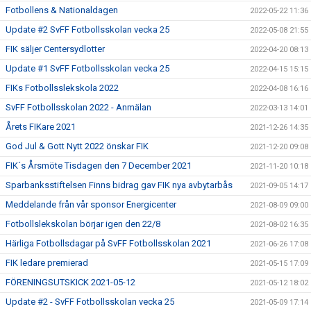
Fotbollens & Nationaldagen
2022-05-22 11:36
Update #2 SvFF Fotbollsskolan vecka 25
2022-05-08 21:55
FIK säljer Centersydlotter
2022-04-20 08:13
Update #1 SvFF Fotbollsskolan vecka 25
2022-04-15 15:15
FIKs Fotbollsslekskola 2022
2022-04-08 16:16
SvFF Fotbollsskolan 2022 - Anmälan
2022-03-13 14:01
Årets FIKare 2021
2021-12-26 14:35
God Jul & Gott Nytt 2022 önskar FIK
2021-12-20 09:08
FIK´s Årsmöte Tisdagen den 7 December 2021
2021-11-20 10:18
Sparbanksstiftelsen Finns bidrag gav FIK nya avbytarbås
2021-09-05 14:17
Meddelande från vår sponsor Energicenter
2021-08-09 09:00
Fotbollslekskolan börjar igen den 22/8
2021-08-02 16:35
Härliga Fotbollsdagar på SvFF Fotbollsskolan 2021
2021-06-26 17:08
FIK ledare premierad
2021-05-15 17:09
FÖRENINGSUTSKICK 2021-05-12
2021-05-12 18:02
Update #2 - SvFF Fotbollsskolan vecka 25
2021-05-09 17:14