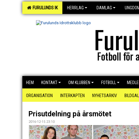
FURULUNDS IK
HERRLAG
DAMLAG
UNGDO
Furu
Fotboll för a
HEM
KONTAKT
OM KLUBBEN
FOTBOLL
MEDL
ORGANISATION
INTERKAPTEN
NYHETSARKIV
BILDGAL
Prisutdelning på årsmötet
2016-12-15 23:10