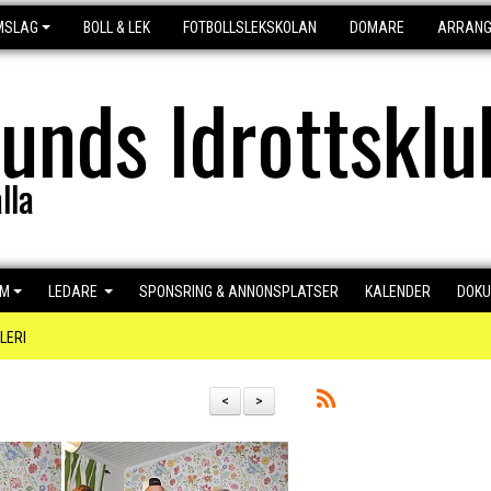
MSLAG
BOLL & LEK
FOTBOLLSLEKSKOLAN
DOMARE
ARRAN
lunds Idrottsklu
lla
EM
LEDARE
SPONSRING & ANNONSPLATSER
KALENDER
DOK
LERI
<
>