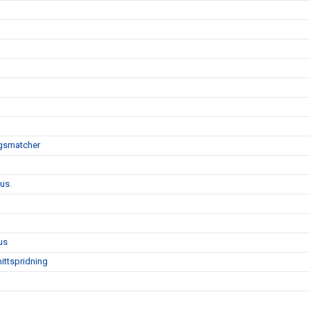
ngsmatcher
us.
us
ittspridning