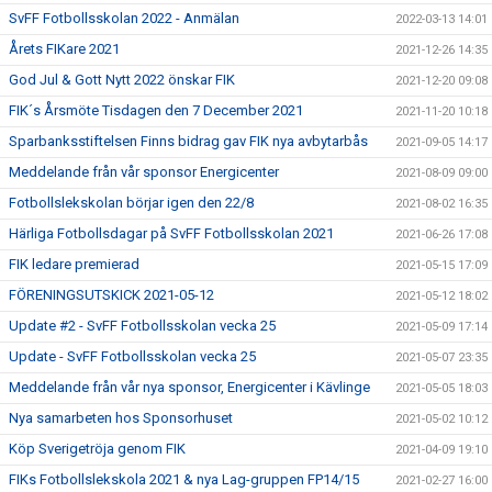
SvFF Fotbollsskolan 2022 - Anmälan
2022-03-13 14:01
Årets FIKare 2021
2021-12-26 14:35
God Jul & Gott Nytt 2022 önskar FIK
2021-12-20 09:08
FIK´s Årsmöte Tisdagen den 7 December 2021
2021-11-20 10:18
Sparbanksstiftelsen Finns bidrag gav FIK nya avbytarbås
2021-09-05 14:17
Meddelande från vår sponsor Energicenter
2021-08-09 09:00
Fotbollslekskolan börjar igen den 22/8
2021-08-02 16:35
Härliga Fotbollsdagar på SvFF Fotbollsskolan 2021
2021-06-26 17:08
FIK ledare premierad
2021-05-15 17:09
FÖRENINGSUTSKICK 2021-05-12
2021-05-12 18:02
Update #2 - SvFF Fotbollsskolan vecka 25
2021-05-09 17:14
Update - SvFF Fotbollsskolan vecka 25
2021-05-07 23:35
Meddelande från vår nya sponsor, Energicenter i Kävlinge
2021-05-05 18:03
Nya samarbeten hos Sponsorhuset
2021-05-02 10:12
Köp Sverigetröja genom FIK
2021-04-09 19:10
FIKs Fotbollslekskola 2021 & nya Lag-gruppen FP14/15
2021-02-27 16:00