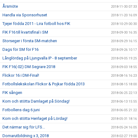
Årsmöte
2018-11-30 07:33
Handla via Sponsorhuset
2018-11-20 16:09
Tjejer födda 2011 - Lira fotboll hos FIK
2018-10-29 00:30
FIK F16 till kvartsfinal i SM
2018-09-30 16:35
Storseger i första SM-matchen
2018-09-29 16:15
Dags för SM för F16
2018-09-26 10:17
Långlördag på Ljungvalla IP - 8 september
2018-09-05 19:25
FIK F16(-02) DM Segrare 2018
2018-09-03 18:55
Flickor 16 i DM-Final!
2018-08-16 16:23
Fotbollslekskolan Flickor & Pojkar födda 2013
2018-08-15 18:00
FIK sången
2018-06-25 22:13
Kom och stötta Damlaget på Söndag!
2018-06-13 15:55
Fotbollens dag 6 juni
2018-06-05 21:22
Kom och stötta Herrlaget på Lördag!
2018-05-31 18:16
Det närmar sig för LFS...
2018-05-24 16:05
Domarutbildning x 3, 2018
2018-02-27 19:00