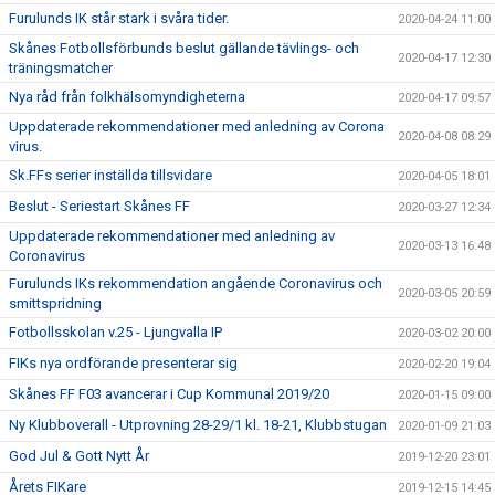
Furulunds IK står stark i svåra tider.
2020-04-24 11:00
Skånes Fotbollsförbunds beslut gällande tävlings- och
2020-04-17 12:30
träningsmatcher
Nya råd från folkhälsomyndigheterna
2020-04-17 09:57
Uppdaterade rekommendationer med anledning av Corona
2020-04-08 08:29
virus.
Sk.FFs serier inställda tillsvidare
2020-04-05 18:01
Beslut - Seriestart Skånes FF
2020-03-27 12:34
Uppdaterade rekommendationer med anledning av
2020-03-13 16:48
Coronavirus
Furulunds IKs rekommendation angående Coronavirus och
2020-03-05 20:59
smittspridning
Fotbollsskolan v.25 - Ljungvalla IP
2020-03-02 20:00
FIKs nya ordförande presenterar sig
2020-02-20 19:04
Skånes FF F03 avancerar i Cup Kommunal 2019/20
2020-01-15 09:00
Ny Klubboverall - Utprovning 28-29/1 kl. 18-21, Klubbstugan
2020-01-09 21:03
God Jul & Gott Nytt År
2019-12-20 23:01
Årets FIKare
2019-12-15 14:45