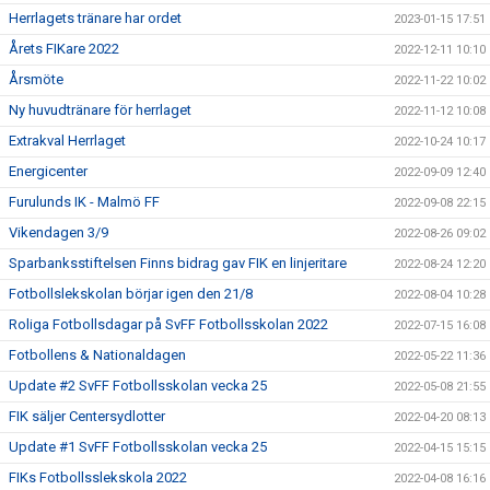
Herrlagets tränare har ordet
2023-01-15 17:51
Årets FIKare 2022
2022-12-11 10:10
Årsmöte
2022-11-22 10:02
Ny huvudtränare för herrlaget
2022-11-12 10:08
Extrakval Herrlaget
2022-10-24 10:17
Energicenter
2022-09-09 12:40
Furulunds IK - Malmö FF
2022-09-08 22:15
Vikendagen 3/9
2022-08-26 09:02
Sparbanksstiftelsen Finns bidrag gav FIK en linjeritare
2022-08-24 12:20
Fotbollslekskolan börjar igen den 21/8
2022-08-04 10:28
Roliga Fotbollsdagar på SvFF Fotbollsskolan 2022
2022-07-15 16:08
Fotbollens & Nationaldagen
2022-05-22 11:36
Update #2 SvFF Fotbollsskolan vecka 25
2022-05-08 21:55
FIK säljer Centersydlotter
2022-04-20 08:13
Update #1 SvFF Fotbollsskolan vecka 25
2022-04-15 15:15
FIKs Fotbollsslekskola 2022
2022-04-08 16:16