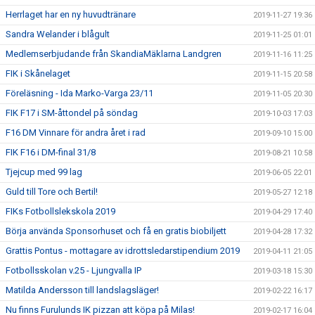
Herrlaget har en ny huvudtränare
2019-11-27 19:36
Sandra Welander i blågult
2019-11-25 01:01
Medlemserbjudande från SkandiaMäklarna Landgren
2019-11-16 11:25
FIK i Skånelaget
2019-11-15 20:58
Föreläsning - Ida Marko-Varga 23/11
2019-11-05 20:30
FIK F17 i SM-åttondel på söndag
2019-10-03 17:03
F16 DM Vinnare för andra året i rad
2019-09-10 15:00
FIK F16 i DM-final 31/8
2019-08-21 10:58
Tjejcup med 99 lag
2019-06-05 22:01
Guld till Tore och Bertil!
2019-05-27 12:18
FIKs Fotbollslekskola 2019
2019-04-29 17:40
Börja använda Sponsorhuset och få en gratis biobiljett
2019-04-28 17:32
Grattis Pontus - mottagare av idrottsledarstipendium 2019
2019-04-11 21:05
Fotbollsskolan v.25 - Ljungvalla IP
2019-03-18 15:30
Matilda Andersson till landslagsläger!
2019-02-22 16:17
Nu finns Furulunds IK pizzan att köpa på Milas!
2019-02-17 16:04