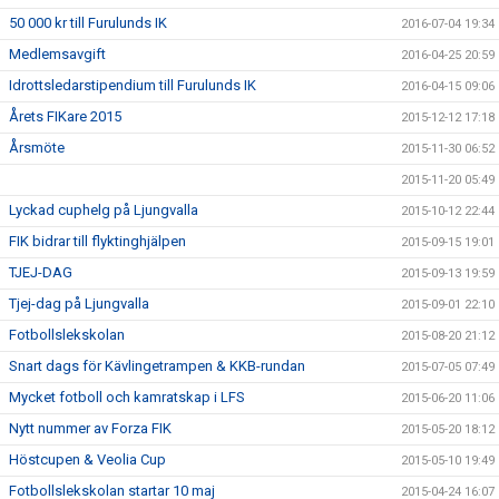
50 000 kr till Furulunds IK
2016-07-04 19:34
Medlemsavgift
2016-04-25 20:59
Idrottsledarstipendium till Furulunds IK
2016-04-15 09:06
Årets FIKare 2015
2015-12-12 17:18
Årsmöte
2015-11-30 06:52
2015-11-20 05:49
Lyckad cuphelg på Ljungvalla
2015-10-12 22:44
FIK bidrar till flyktinghjälpen
2015-09-15 19:01
TJEJ-DAG
2015-09-13 19:59
Tjej-dag på Ljungvalla
2015-09-01 22:10
Fotbollslekskolan
2015-08-20 21:12
Snart dags för Kävlingetrampen & KKB-rundan
2015-07-05 07:49
Mycket fotboll och kamratskap i LFS
2015-06-20 11:06
Nytt nummer av Forza FIK
2015-05-20 18:12
Höstcupen & Veolia Cup
2015-05-10 19:49
Fotbollslekskolan startar 10 maj
2015-04-24 16:07