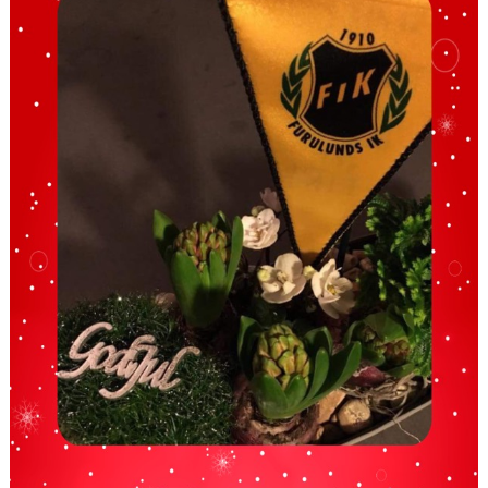
BILDGALLERI
FOTBOLL
MEDLEM
LEDARE
SPONSRING & ANNONSPLATSER
KALENDER
DOKUMENT
FACEBOOK
INSTAGRAM