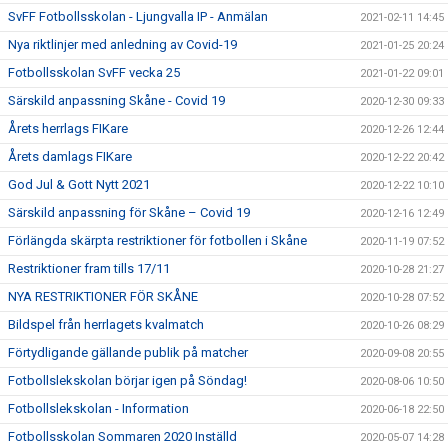
SvFF Fotbollsskolan - Ljungvalla IP - Anmälan
2021-02-11 14:45
Nya riktlinjer med anledning av Covid-19
2021-01-25 20:24
Fotbollsskolan SvFF vecka 25
2021-01-22 09:01
Särskild anpassning Skåne - Covid 19
2020-12-30 09:33
Årets herrlags FIKare
2020-12-26 12:44
Årets damlags FIKare
2020-12-22 20:42
God Jul & Gott Nytt 2021
2020-12-22 10:10
Särskild anpassning för Skåne – Covid 19
2020-12-16 12:49
Förlängda skärpta restriktioner för fotbollen i Skåne
2020-11-19 07:52
Restriktioner fram tills 17/11
2020-10-28 21:27
NYA RESTRIKTIONER FÖR SKÅNE
2020-10-28 07:52
Bildspel från herrlagets kvalmatch
2020-10-26 08:29
Förtydligande gällande publik på matcher
2020-09-08 20:55
Fotbollslekskolan börjar igen på Söndag!
2020-08-06 10:50
Fotbollslekskolan - Information
2020-06-18 22:50
Fotbollsskolan Sommaren 2020 Inställd
2020-05-07 14:28