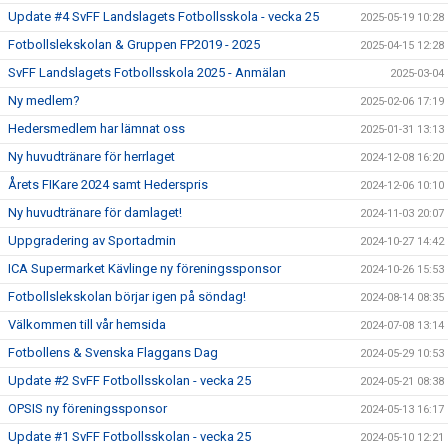
Update #4 SvFF Landslagets Fotbollsskola - vecka 25
2025-05-19 10:28
Fotbollslekskolan & Gruppen FP2019 - 2025
2025-04-15 12:28
SvFF Landslagets Fotbollsskola 2025 - Anmälan
2025-03-04
Ny medlem?
2025-02-06 17:19
Hedersmedlem har lämnat oss
2025-01-31 13:13
Ny huvudtränare för herrlaget
2024-12-08 16:20
Årets FIKare 2024 samt Hederspris
2024-12-06 10:10
Ny huvudtränare för damlaget!
2024-11-03 20:07
Uppgradering av Sportadmin
2024-10-27 14:42
ICA Supermarket Kävlinge ny föreningssponsor
2024-10-26 15:53
Fotbollslekskolan börjar igen på söndag!
2024-08-14 08:35
Välkommen till vår hemsida
2024-07-08 13:14
Fotbollens & Svenska Flaggans Dag
2024-05-29 10:53
Update #2 SvFF Fotbollsskolan - vecka 25
2024-05-21 08:38
OPSIS ny föreningssponsor
2024-05-13 16:17
Update #1 SvFF Fotbollsskolan - vecka 25
2024-05-10 12:21