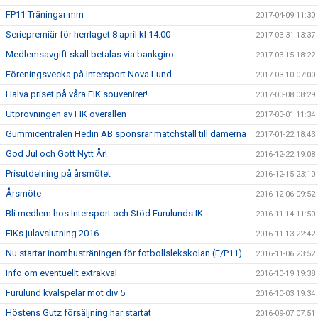
FP11 Träningar mm
2017-04-09 11:30
Seriepremiär för herrlaget 8 april kl 14.00
2017-03-31 13:37
Medlemsavgift skall betalas via bankgiro
2017-03-15 18:22
Föreningsvecka på Intersport Nova Lund
2017-03-10 07:00
Halva priset på våra FIK souvenirer!
2017-03-08 08:29
Utprovningen av FIK overallen
2017-03-01 11:34
Gummicentralen Hedin AB sponsrar matchställ till damerna
2017-01-22 18:43
God Jul och Gott Nytt År!
2016-12-22 19:08
Prisutdelning på årsmötet
2016-12-15 23:10
Årsmöte
2016-12-06 09:52
Bli medlem hos Intersport och Stöd Furulunds IK
2016-11-14 11:50
FIKs julavslutning 2016
2016-11-13 22:42
Nu startar inomhusträningen för fotbollslekskolan (F/P11)
2016-11-06 23:52
Info om eventuellt extrakval
2016-10-19 19:38
Furulund kvalspelar mot div 5
2016-10-03 19:34
Höstens Gutz försäljning har startat
2016-09-07 07:51