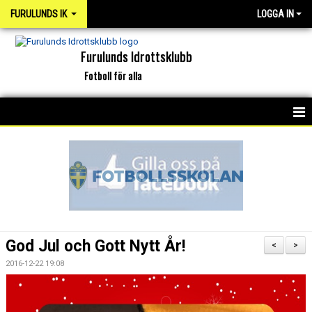
FURULUNDS IK
LOGGA IN
Furulunds Idrottsklubb
Fotboll för alla
HEM
KONTAKT
OM KLUBBEN
ORGANISATION
God Jul och Gott Nytt År!
<
>
INTERKAPTEN
2016-12-22 19:08
NYHETSARKIV