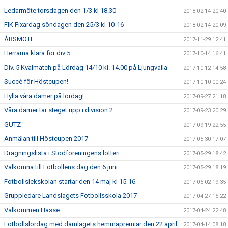
Ledarmöte torsdagen den 1/3 kl 18.30
2018-02-14 20:40
FIK Fixardag söndagen den 25/3 kl 10-16
2018-02-14 20:09
ÅRSMÖTE
2017-11-29 12:41
Herrarna klara för div 5
2017-10-14 16:41
Div. 5 Kvalmatch på Lördag 14/10 kl. 14.00 på Ljungvalla
2017-10-12 14:58
Succé för Höstcupen!
2017-10-10 00:24
Hylla våra damer på lördag!
2017-09-27 21:18
Våra damer tar steget upp i division 2
2017-09-23 20:29
GUTZ
2017-09-19 22:55
Anmälan till Höstcupen 2017
2017-05-30 17:07
Dragningslista i Stödföreningens lotteri
2017-05-29 18:42
Välkomna till Fotbollens dag den 6 juni
2017-05-29 18:19
Fotbollslekskolan startar den 14 maj kl 15-16
2017-05-02 19:35
Gruppledare Landslagets Fotbollsskola 2017
2017-04-27 15:22
Välkommen Hasse
2017-04-24 22:48
Fotbollslördag med damlagets hemmapremiär den 22 april
2017-04-14 08:18