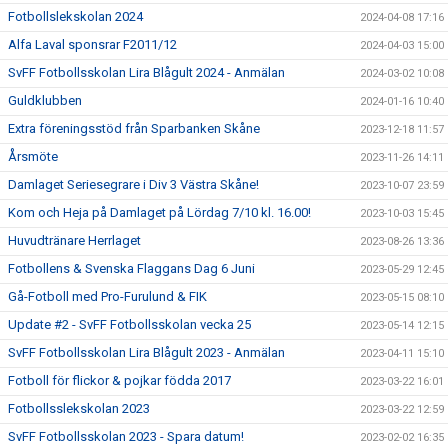
Fotbollslekskolan 2024
2024-04-08 17:16
Alfa Laval sponsrar F2011/12
2024-04-03 15:00
SvFF Fotbollsskolan Lira Blågult 2024 - Anmälan
2024-03-02 10:08
Guldklubben
2024-01-16 10:40
Extra föreningsstöd från Sparbanken Skåne
2023-12-18 11:57
Årsmöte
2023-11-26 14:11
Damlaget Seriesegrare i Div 3 Västra Skåne!
2023-10-07 23:59
Kom och Heja på Damlaget på Lördag 7/10 kl. 16.00!
2023-10-03 15:45
Huvudtränare Herrlaget
2023-08-26 13:36
Fotbollens & Svenska Flaggans Dag 6 Juni
2023-05-29 12:45
Gå-Fotboll med Pro-Furulund & FIK
2023-05-15 08:10
Update #2 - SvFF Fotbollsskolan vecka 25
2023-05-14 12:15
SvFF Fotbollsskolan Lira Blågult 2023 - Anmälan
2023-04-11 15:10
Fotboll för flickor & pojkar födda 2017
2023-03-22 16:01
Fotbollsslekskolan 2023
2023-03-22 12:59
SvFF Fotbollsskolan 2023 - Spara datum!
2023-02-02 16:35