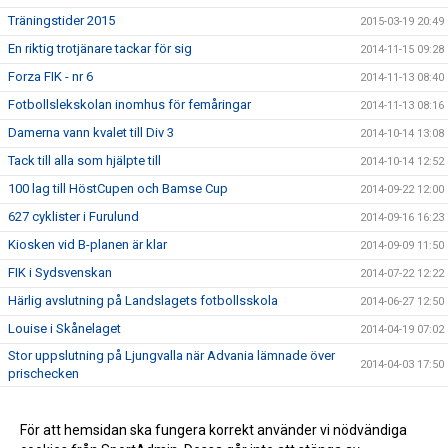
Träningstider 2015
2015-03-19 20:49
En riktig trotjänare tackar för sig
2014-11-15 09:28
Forza FIK - nr 6
2014-11-13 08:40
Fotbollslekskolan inomhus för femåringar
2014-11-13 08:16
Damerna vann kvalet till Div 3
2014-10-14 13:08
Tack till alla som hjälpte till
2014-10-14 12:52
100 lag till HöstCupen och Bamse Cup
2014-09-22 12:00
627 cyklister i Furulund
2014-09-16 16:23
Kiosken vid B-planen är klar
2014-09-09 11:50
FIK i Sydsvenskan
2014-07-22 12:22
Härlig avslutning på Landslagets fotbollsskola
2014-06-27 12:50
Louise i Skånelaget
2014-04-19 07:02
Stor uppslutning på Ljungvalla när Advania lämnade över
2014-04-03 17:50
prischecken
Stötta FIK - bli medlem eller köp årskort
2014-03-22 07:30
Makalös slutspurt gav FIK förstaplatsen i Advanias tävling
För att hemsidan ska fungera korrekt använder vi nödvändiga
2014-03-03 20:30