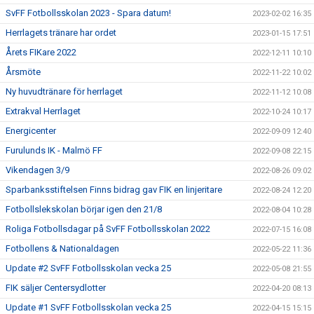
SvFF Fotbollsskolan 2023 - Spara datum!
2023-02-02 16:35
Herrlagets tränare har ordet
2023-01-15 17:51
Årets FIKare 2022
2022-12-11 10:10
Årsmöte
2022-11-22 10:02
Ny huvudtränare för herrlaget
2022-11-12 10:08
Extrakval Herrlaget
2022-10-24 10:17
Energicenter
2022-09-09 12:40
Furulunds IK - Malmö FF
2022-09-08 22:15
Vikendagen 3/9
2022-08-26 09:02
Sparbanksstiftelsen Finns bidrag gav FIK en linjeritare
2022-08-24 12:20
Fotbollslekskolan börjar igen den 21/8
2022-08-04 10:28
Roliga Fotbollsdagar på SvFF Fotbollsskolan 2022
2022-07-15 16:08
Fotbollens & Nationaldagen
2022-05-22 11:36
Update #2 SvFF Fotbollsskolan vecka 25
2022-05-08 21:55
FIK säljer Centersydlotter
2022-04-20 08:13
Update #1 SvFF Fotbollsskolan vecka 25
2022-04-15 15:15