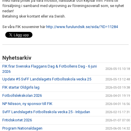
med halva priset på våra mössor, halsdukar och kepsar mm. Finns till
BILDGALLERI
försäljning i samband med utprovning av föreningsoverall som, se nyhet
nedan!
Betalning sker kontant eller via Swish.
FOTBOLL
Se våra FIK souvenirer här
http://www.furulundsik.se/sida/?ID=11284
MEDLEM
LEDARE
SPONSRING & ANNONSPLATSER
Nyhetsarkiv
FIK firar Svenska Flaggans Dag & Fotbollens Dag - 6 juni
KALENDER
2026-05-15 10:18
2026
Update #5 SvFF Landslagets Fotbollsskola vecka 25
2026-05-13 12:48
DOKUMENT
FIK startar Oldgirls lag
2026-05-03 19:38
FACEBOOK
Fotbollslekskolan 2026
2026-04-01 19:19
NP Nilsson, ny sponsor till FIK
2026-04-01 16:56
INSTAGRAM
SvFF Landslagets Fotbollsskola vecka 25 - Inbjudan
2026-02-15 17:31
Fritidskortet 2026
2026-01-07 07:00
Program Nationaldagen
2025-06-05 14:32