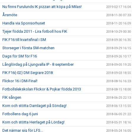
Nu finns Furulunds IK pizzan att köpa på Milas!
2019-02-17 16:04
Årsmöte
2018-11-30 07:33
Handla via Sponsorhuset
2018-11-20 16:09
Tjejer födda 2011 - Lira fotboll hos FIK
2018-10-29 00:30
FIK F16 till kvartsfinal i SM
2018-09-30 16:35
Storseger i första SM-matchen
2018-09-29 16:15
Dags för SM för F16
2018-09-26 10:17
Långlördag på Ljungvalla IP - 8 september
2018-09-05 19:25
FIK F16(-02) DM Segrare 2018
2018-09-03 18:55
Flickor 16 i DM-Final!
2018-08-16 16:23
Fotbollslekskolan Flickor & Pojkar födda 2013
2018-08-15 18:00
FIK sången
2018-06-25 22:13
Kom och stötta Damlaget på Söndag!
2018-06-13 15:55
Fotbollens dag 6 juni
2018-06-05 21:22
Kom och stötta Herrlaget på Lördag!
2018-05-31 18:16
Det närmar sig för LFS...
2018-05-24 16:05