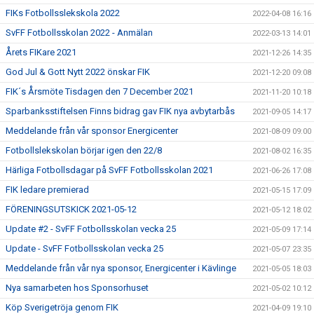
FIKs Fotbollsslekskola 2022
2022-04-08 16:16
SvFF Fotbollsskolan 2022 - Anmälan
2022-03-13 14:01
Årets FIKare 2021
2021-12-26 14:35
God Jul & Gott Nytt 2022 önskar FIK
2021-12-20 09:08
FIK´s Årsmöte Tisdagen den 7 December 2021
2021-11-20 10:18
Sparbanksstiftelsen Finns bidrag gav FIK nya avbytarbås
2021-09-05 14:17
Meddelande från vår sponsor Energicenter
2021-08-09 09:00
Fotbollslekskolan börjar igen den 22/8
2021-08-02 16:35
Härliga Fotbollsdagar på SvFF Fotbollsskolan 2021
2021-06-26 17:08
FIK ledare premierad
2021-05-15 17:09
FÖRENINGSUTSKICK 2021-05-12
2021-05-12 18:02
Update #2 - SvFF Fotbollsskolan vecka 25
2021-05-09 17:14
Update - SvFF Fotbollsskolan vecka 25
2021-05-07 23:35
Meddelande från vår nya sponsor, Energicenter i Kävlinge
2021-05-05 18:03
Nya samarbeten hos Sponsorhuset
2021-05-02 10:12
Köp Sverigetröja genom FIK
2021-04-09 19:10