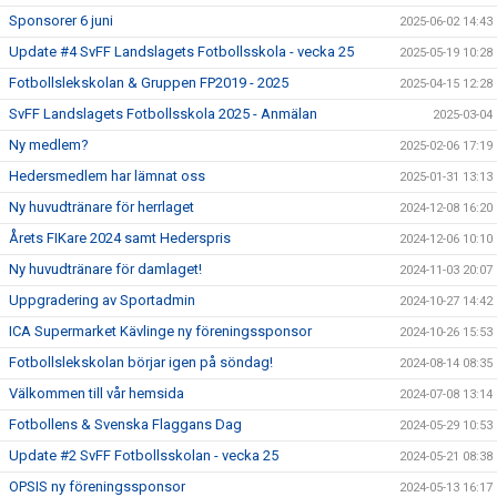
Sponsorer 6 juni
2025-06-02 14:43
Update #4 SvFF Landslagets Fotbollsskola - vecka 25
2025-05-19 10:28
Fotbollslekskolan & Gruppen FP2019 - 2025
2025-04-15 12:28
SvFF Landslagets Fotbollsskola 2025 - Anmälan
2025-03-04
Ny medlem?
2025-02-06 17:19
Hedersmedlem har lämnat oss
2025-01-31 13:13
Ny huvudtränare för herrlaget
2024-12-08 16:20
Årets FIKare 2024 samt Hederspris
2024-12-06 10:10
Ny huvudtränare för damlaget!
2024-11-03 20:07
Uppgradering av Sportadmin
2024-10-27 14:42
ICA Supermarket Kävlinge ny föreningssponsor
2024-10-26 15:53
Fotbollslekskolan börjar igen på söndag!
2024-08-14 08:35
Välkommen till vår hemsida
2024-07-08 13:14
Fotbollens & Svenska Flaggans Dag
2024-05-29 10:53
Update #2 SvFF Fotbollsskolan - vecka 25
2024-05-21 08:38
OPSIS ny föreningssponsor
2024-05-13 16:17