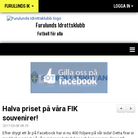
FURULUNDS IK
LOGGA IN
Furulunds Idrottsklubb
Fotboll för alla
HEM
KONTAKT
OM KLUBBEN
ORGANISATION
Halva priset på våra FIK
<
>
INTERKAPTEN
souvenirer!
2017-03-08 08:29
NYHETSARKIV
Efter drygt ett år på Facebook har vi nu 400 följare på vår sida! Detta firar vi