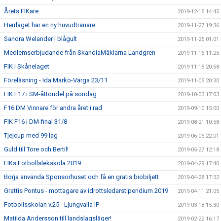
Årets FIKare
2019-12-15 14:45
Herrlaget har en ny huvudtränare
2019-11-27 19:36
Sandra Welander i blågult
2019-11-25 01:01
Medlemserbjudande från SkandiaMäklarna Landgren
2019-11-16 11:25
FIK i Skånelaget
2019-11-15 20:58
Föreläsning - Ida Marko-Varga 23/11
2019-11-05 20:30
FIK F17 i SM-åttondel på söndag
2019-10-03 17:03
F16 DM Vinnare för andra året i rad
2019-09-10 15:00
FIK F16 i DM-final 31/8
2019-08-21 10:58
Tjejcup med 99 lag
2019-06-05 22:01
Guld till Tore och Bertil!
2019-05-27 12:18
FIKs Fotbollslekskola 2019
2019-04-29 17:40
Börja använda Sponsorhuset och få en gratis biobiljett
2019-04-28 17:32
Grattis Pontus - mottagare av idrottsledarstipendium 2019
2019-04-11 21:05
Fotbollsskolan v.25 - Ljungvalla IP
2019-03-18 15:30
Matilda Andersson till landslagsläger!
2019-02-22 16:17