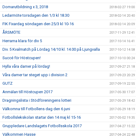
Domarutbildning x 3, 2018
2018-02-27 19:00
Ledarmöte torsdagen den 1/3 kl 18.30
2018-02-14 20:40
FIK Fixardag söndagen den 25/3 kl 10-16
2018-02-14 20:09
ÅRSMÖTE
2017-11-29 12:41
Herrarna klara för div 5
2017-10-14 16:41
Div. 5 Kvalmatch på Lördag 14/10 kl. 14.00 på Ljungvalla
2017-10-12 14:58
Succé för Höstcupen!
2017-10-10 00:24
Hylla våra damer på lördag!
2017-09-27 21:18
Våra damer tar steget upp i division 2
2017-09-23 20:29
GUTZ
2017-09-19 22:55
Anmälan till Höstcupen 2017
2017-05-30 17:07
Dragningslista i Stödföreningens lotteri
2017-05-29 18:42
Välkomna till Fotbollens dag den 6 juni
2017-05-29 18:19
Fotbollslekskolan startar den 14 maj kl 15-16
2017-05-02 19:35
Gruppledare Landslagets Fotbollsskola 2017
2017-04-27 15:22
Välkommen Hasse
2017-04-24 22:48