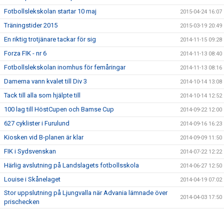
Fotbollslekskolan startar 10 maj
2015-04-24 16:07
Träningstider 2015
2015-03-19 20:49
En riktig trotjänare tackar för sig
2014-11-15 09:28
Forza FIK - nr 6
2014-11-13 08:40
Fotbollslekskolan inomhus för femåringar
2014-11-13 08:16
Damerna vann kvalet till Div 3
2014-10-14 13:08
Tack till alla som hjälpte till
2014-10-14 12:52
100 lag till HöstCupen och Bamse Cup
2014-09-22 12:00
627 cyklister i Furulund
2014-09-16 16:23
Kiosken vid B-planen är klar
2014-09-09 11:50
FIK i Sydsvenskan
2014-07-22 12:22
Härlig avslutning på Landslagets fotbollsskola
2014-06-27 12:50
Louise i Skånelaget
2014-04-19 07:02
Stor uppslutning på Ljungvalla när Advania lämnade över
2014-04-03 17:50
prischecken
Stötta FIK - bli medlem eller köp årskort
2014-03-22 07:30