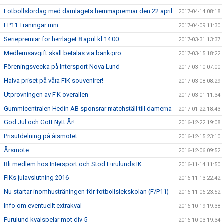
Fotbollslördag med damlagets hemmapremiär den 22 april
2017-04-14 08:18
FP11 Träningar mm
2017-04-09 11:30
Seriepremiär för herrlaget 8 april kl 14.00
2017-03-31 13:37
Medlemsavgift skall betalas via bankgiro
2017-03-15 18:22
Föreningsvecka på Intersport Nova Lund
2017-03-10 07:00
Halva priset på våra FIK souvenirer!
2017-03-08 08:29
Utprovningen av FIK overallen
2017-03-01 11:34
Gummicentralen Hedin AB sponsrar matchställ till damerna
2017-01-22 18:43
God Jul och Gott Nytt År!
2016-12-22 19:08
Prisutdelning på årsmötet
2016-12-15 23:10
Årsmöte
2016-12-06 09:52
Bli medlem hos Intersport och Stöd Furulunds IK
2016-11-14 11:50
FIKs julavslutning 2016
2016-11-13 22:42
Nu startar inomhusträningen för fotbollslekskolan (F/P11)
2016-11-06 23:52
Info om eventuellt extrakval
2016-10-19 19:38
Furulund kvalspelar mot div 5
2016-10-03 19:34