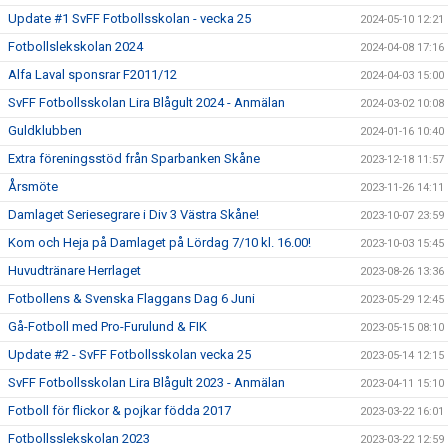
Update #1 SvFF Fotbollsskolan - vecka 25
2024-05-10 12:21
Fotbollslekskolan 2024
2024-04-08 17:16
Alfa Laval sponsrar F2011/12
2024-04-03 15:00
SvFF Fotbollsskolan Lira Blågult 2024 - Anmälan
2024-03-02 10:08
Guldklubben
2024-01-16 10:40
Extra föreningsstöd från Sparbanken Skåne
2023-12-18 11:57
Årsmöte
2023-11-26 14:11
Damlaget Seriesegrare i Div 3 Västra Skåne!
2023-10-07 23:59
Kom och Heja på Damlaget på Lördag 7/10 kl. 16.00!
2023-10-03 15:45
Huvudtränare Herrlaget
2023-08-26 13:36
Fotbollens & Svenska Flaggans Dag 6 Juni
2023-05-29 12:45
Gå-Fotboll med Pro-Furulund & FIK
2023-05-15 08:10
Update #2 - SvFF Fotbollsskolan vecka 25
2023-05-14 12:15
SvFF Fotbollsskolan Lira Blågult 2023 - Anmälan
2023-04-11 15:10
Fotboll för flickor & pojkar födda 2017
2023-03-22 16:01
Fotbollsslekskolan 2023
2023-03-22 12:59