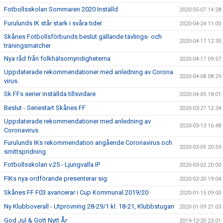
Fotbollsskolan Sommaren 2020 Inställd
2020-05-07 14:28
Furulunds IK står stark i svåra tider.
2020-04-24 11:00
Skånes Fotbollsförbunds beslut gällande tävlings- och
2020-04-17 12:30
träningsmatcher
Nya råd från folkhälsomyndigheterna
2020-04-17 09:57
Uppdaterade rekommendationer med anledning av Corona
2020-04-08 08:29
virus.
Sk.FFs serier inställda tillsvidare
2020-04-05 18:01
Beslut - Seriestart Skånes FF
2020-03-27 12:34
Uppdaterade rekommendationer med anledning av
2020-03-13 16:48
Coronavirus
Furulunds IKs rekommendation angående Coronavirus och
2020-03-05 20:59
smittspridning
Fotbollsskolan v.25 - Ljungvalla IP
2020-03-02 20:00
FIKs nya ordförande presenterar sig
2020-02-20 19:04
Skånes FF F03 avancerar i Cup Kommunal 2019/20
2020-01-15 09:00
Ny Klubboverall - Utprovning 28-29/1 kl. 18-21, Klubbstugan
2020-01-09 21:03
God Jul & Gott Nytt År
2019-12-20 23:01