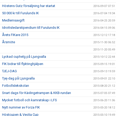
Höstens Gutz försäljning har startat
2016-09-07 07:51
50 000 kr till Furulunds IK
2016-07-04 19:34
Medlemsavgift
2016-04-25 20:59
Idrottsledarstipendium till Furulunds IK
2016-04-15 09:06
Årets FIKare 2015
2015-12-12 17:18
Årsmöte
2015-11-30 06:52
2015-11-20 05:49
Lyckad cuphelg på Ljungvalla
2015-10-12 22:44
FIK bidrar till flyktinghjälpen
2015-09-15 19:01
TJEJ-DAG
2015-09-13 19:59
Tjej-dag på Ljungvalla
2015-09-01 22:10
Fotbollslekskolan
2015-08-20 21:12
Snart dags för Kävlingetrampen & KKB-rundan
2015-07-05 07:49
Mycket fotboll och kamratskap i LFS
2015-06-20 11:06
Nytt nummer av Forza FIK
2015-05-20 18:12
Höstcupen & Veolia Cup
2015-05-10 19:49