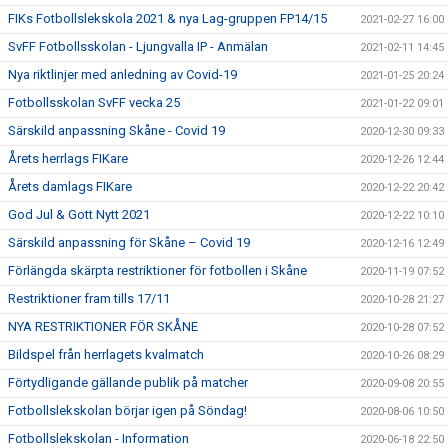
FIKs Fotbollslekskola 2021 & nya Lag-gruppen FP14/15
2021-02-27 16:00
SvFF Fotbollsskolan - Ljungvalla IP - Anmälan
2021-02-11 14:45
Nya riktlinjer med anledning av Covid-19
2021-01-25 20:24
Fotbollsskolan SvFF vecka 25
2021-01-22 09:01
Särskild anpassning Skåne - Covid 19
2020-12-30 09:33
Årets herrlags FIKare
2020-12-26 12:44
Årets damlags FIKare
2020-12-22 20:42
God Jul & Gott Nytt 2021
2020-12-22 10:10
Särskild anpassning för Skåne – Covid 19
2020-12-16 12:49
Förlängda skärpta restriktioner för fotbollen i Skåne
2020-11-19 07:52
Restriktioner fram tills 17/11
2020-10-28 21:27
NYA RESTRIKTIONER FÖR SKÅNE
2020-10-28 07:52
Bildspel från herrlagets kvalmatch
2020-10-26 08:29
Förtydligande gällande publik på matcher
2020-09-08 20:55
Fotbollslekskolan börjar igen på Söndag!
2020-08-06 10:50
Fotbollslekskolan - Information
2020-06-18 22:50