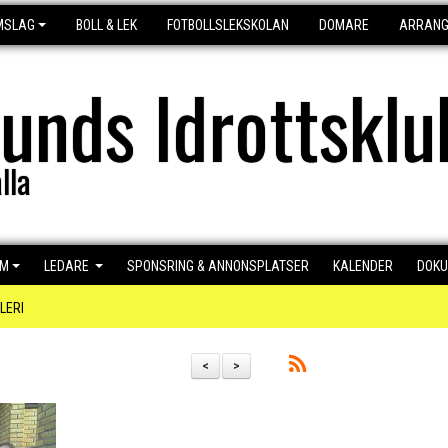
MSLAG
BOLL & LEK
FOTBOLLSLEKSKOLAN
DOMARE
ARRAN
lunds Idrottsklu
lla
EM
LEDARE
SPONSRING & ANNONSPLATSER
KALENDER
DOK
LERI
<
>