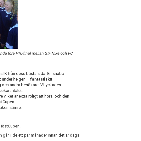
tanda före F10-final mellan GIF Nike och FC
ds IK från dess bästa sida. En snabb
tt under helgen –
fantastiskt!
g och andra besökare. Vi lyckades
sökarantalet.
ilket är extra roligt att höra, och den
östCupen.
 saken sämre:
i HöstCupen.
går i ide ett par månader innan det är dags