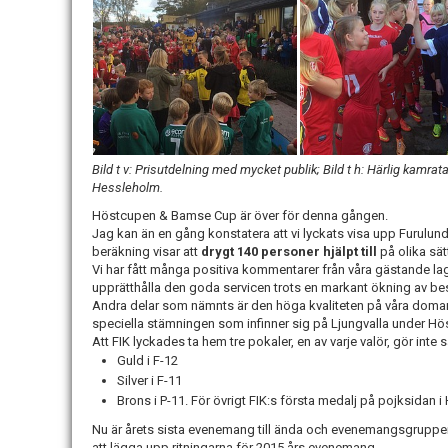
Bild t v: Prisutdelning med mycket publik; Bild t h: Härlig kamra
Hessleholm.
Höstcupen & Bamse Cup är över för denna gången.
Jag kan än en gång konstatera att vi lyckats visa upp Furulun
beräkning visar att
drygt 140 personer hjälpt till
på olika sä
Vi har fått många positiva kommentarer från våra gästande la
upprätthålla den goda servicen trots en markant ökning av be
Andra delar som nämnts är den höga kvaliteten på våra domare v
speciella stämningen som infinner sig på Ljungvalla under H
Att FIK lyckades ta hem tre pokaler, en av varje valör, gör inte
Guld i F-12
Silver i F-11
Brons i P-11. För övrigt FIK:s första medalj på pojksidan 
Nu är årets sista evenemang till ända och evenemangsgruppen 
att lägga upp ritningarna för 2015 års evenemang.