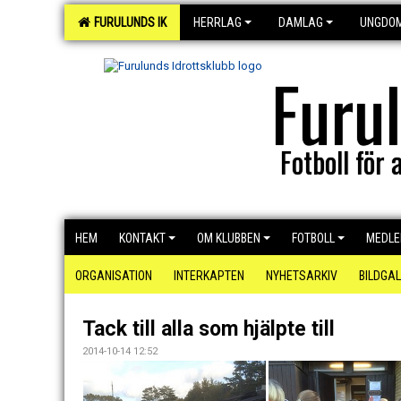
FURULUNDS IK
HERRLAG
DAMLAG
UNGDO
Furu
Fotboll för a
HEM
KONTAKT
OM KLUBBEN
FOTBOLL
MEDL
ORGANISATION
INTERKAPTEN
NYHETSARKIV
BILDGAL
Tack till alla som hjälpte till
2014-10-14 12:52