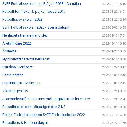
SvFF Fotbollsskolan Lira Blågult 2023 - Anmälan
2023-04-11 15:10
Fotboll för flickor & pojkar födda 2017
2023-03-22 16:01
Fotbollsslekskolan 2023
2023-03-22 12:59
SvFF Fotbollsskolan 2023 - Spara datum!
2023-02-02 16:35
Herrlagets tränare har ordet
2023-01-15 17:51
Årets FIKare 2022
2022-12-11 10:10
Årsmöte
2022-11-22 10:02
Ny huvudtränare för herrlaget
2022-11-12 10:08
Extrakval Herrlaget
2022-10-24 10:17
Energicenter
2022-09-09 12:40
Furulunds IK - Malmö FF
2022-09-08 22:15
Vikendagen 3/9
2022-08-26 09:02
Sparbanksstiftelsen Finns bidrag gav FIK en linjeritare
2022-08-24 12:20
Fotbollslekskolan börjar igen den 21/8
2022-08-04 10:28
Roliga Fotbollsdagar på SvFF Fotbollsskolan 2022
2022-07-15 16:08
Fotbollens & Nationaldagen
2022-05-22 11:36