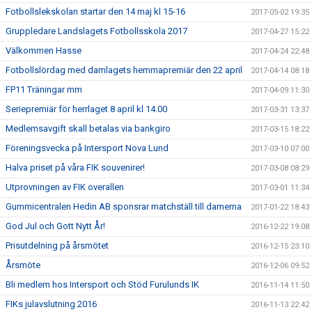
Fotbollslekskolan startar den 14 maj kl 15-16
2017-05-02 19:35
Gruppledare Landslagets Fotbollsskola 2017
2017-04-27 15:22
Välkommen Hasse
2017-04-24 22:48
Fotbollslördag med damlagets hemmapremiär den 22 april
2017-04-14 08:18
FP11 Träningar mm
2017-04-09 11:30
Seriepremiär för herrlaget 8 april kl 14.00
2017-03-31 13:37
Medlemsavgift skall betalas via bankgiro
2017-03-15 18:22
Föreningsvecka på Intersport Nova Lund
2017-03-10 07:00
Halva priset på våra FIK souvenirer!
2017-03-08 08:29
Utprovningen av FIK overallen
2017-03-01 11:34
Gummicentralen Hedin AB sponsrar matchställ till damerna
2017-01-22 18:43
God Jul och Gott Nytt År!
2016-12-22 19:08
Prisutdelning på årsmötet
2016-12-15 23:10
Årsmöte
2016-12-06 09:52
Bli medlem hos Intersport och Stöd Furulunds IK
2016-11-14 11:50
FIKs julavslutning 2016
2016-11-13 22:42