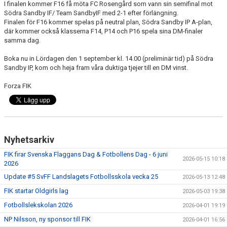
I finalen kommer F16 få möta FC Rosengård som vann sin semifinal mot
BILDGALLERI
Södra Sandby IF/ Team SandbyIF med 2-1 efter förlängning.
Finalen för F16 kommer spelas på neutral plan, Södra Sandby IP A-plan,
FOTBOLL
där kommer också klasserna F14, P14 och P16 spela sina DM-finaler
samma dag.
MEDLEM
Boka nu in Lördagen den 1 september kl. 14.00 (preliminär tid) på Södra
Sandby IP, kom och heja fram våra duktiga tjejer till en DM vinst.
LEDARE
Forza FIK
SPONSRING & ANNONSPLATSER
KALENDER
Nyhetsarkiv
DOKUMENT
FIK firar Svenska Flaggans Dag & Fotbollens Dag - 6 juni
2026-05-15 10:18
FACEBOOK
2026
Update #5 SvFF Landslagets Fotbollsskola vecka 25
2026-05-13 12:48
INSTAGRAM
FIK startar Oldgirls lag
2026-05-03 19:38
Fotbollslekskolan 2026
2026-04-01 19:19
NP Nilsson, ny sponsor till FIK
2026-04-01 16:56