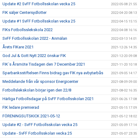
Update #2 SvFF Fotbollsskolan vecka 25
2022-05-08 21:55
FIK säljer Centersydlotter
2022-04-20 08:13
Update #1 SvFF Fotbollsskolan vecka 25
2022-04-15 15:15
FIKs Fotbollsslekskola 2022
2022-04-08 16:16
SvFF Fotbollsskolan 2022 - Anmälan
2022-03-13 14:01
Årets FIKare 2021
2021-12-26 14:35
God Jul & Gott Nytt 2022 önskar FIK
2021-12-20 09:08
FIK´s Årsmöte Tisdagen den 7 December 2021
2021-11-20 10:18
Sparbanksstiftelsen Finns bidrag gav FIK nya avbytarbås
2021-09-05 14:17
Meddelande från vår sponsor Energicenter
2021-08-09 09:00
Fotbollslekskolan börjar igen den 22/8
2021-08-02 16:35
Härliga Fotbollsdagar på SvFF Fotbollsskolan 2021
2021-06-26 17:08
FIK ledare premierad
2021-05-15 17:09
FÖRENINGSUTSKICK 2021-05-12
2021-05-12 18:02
Update #2 - SvFF Fotbollsskolan vecka 25
2021-05-09 17:14
Update - SvFF Fotbollsskolan vecka 25
2021-05-07 23:35