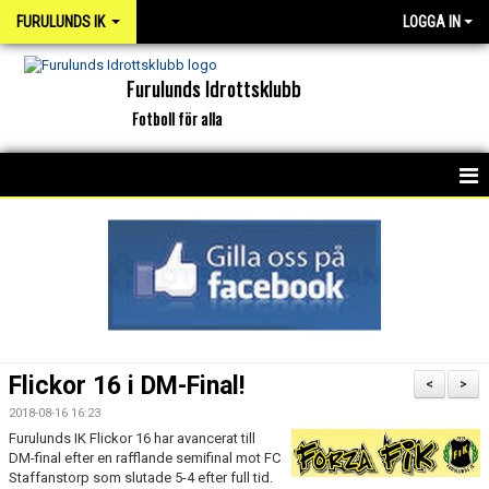
FURULUNDS IK
LOGGA IN
Furulunds Idrottsklubb
Fotboll för alla
HEM
KONTAKT
OM KLUBBEN
ORGANISATION
Flickor 16 i DM-Final!
<
>
INTERKAPTEN
2018-08-16 16:23
Furulunds IK Flickor 16 har avancerat till
DM-final efter en rafflande semifinal mot FC
NYHETSARKIV
Staffanstorp som slutade 5-4 efter full tid.