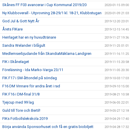
Skånes FF F03 avancerar i Cup Kommunal 2019/20
2020-01-15 09:00
Ny Klubboverall - Utprovning 28-29/1 kl. 18-21, Klubbstugan
2020-01-09 21:03
God Jul & Gott Nytt År
2019-12-20 23:01
Årets FIKare
2019-12-15 14:45
Herrlaget har en ny huvudtränare
2019-11-27 19:36
Sandra Welander i blågult
2019-11-25 01:01
Medlemserbjudande från SkandiaMäklarna Landgren
2019-11-16 11:25
FIK i Skånelaget
2019-11-15 20:58
Föreläsning - Ida Marko-Varga 23/11
2019-11-05 20:30
FIK F17 i SM-åttondel på söndag
2019-10-03 17:03
F16 DM Vinnare för andra året i rad
2019-09-10 15:00
FIK F16 i DM-final 31/8
2019-08-21 10:58
Tjejcup med 99 lag
2019-06-05 22:01
Guld till Tore och Bertil!
2019-05-27 12:18
FIKs Fotbollslekskola 2019
2019-04-29 17:40
Börja använda Sponsorhuset och få en gratis biobiljett
2019-04-28 17:32