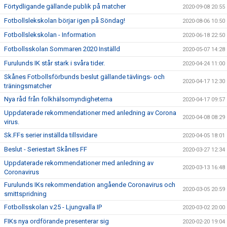
Förtydligande gällande publik på matcher
2020-09-08 20:55
Fotbollslekskolan börjar igen på Söndag!
2020-08-06 10:50
Fotbollslekskolan - Information
2020-06-18 22:50
Fotbollsskolan Sommaren 2020 Inställd
2020-05-07 14:28
Furulunds IK står stark i svåra tider.
2020-04-24 11:00
Skånes Fotbollsförbunds beslut gällande tävlings- och
2020-04-17 12:30
träningsmatcher
Nya råd från folkhälsomyndigheterna
2020-04-17 09:57
Uppdaterade rekommendationer med anledning av Corona
2020-04-08 08:29
virus.
Sk.FFs serier inställda tillsvidare
2020-04-05 18:01
Beslut - Seriestart Skånes FF
2020-03-27 12:34
Uppdaterade rekommendationer med anledning av
2020-03-13 16:48
Coronavirus
Furulunds IKs rekommendation angående Coronavirus och
2020-03-05 20:59
smittspridning
Fotbollsskolan v.25 - Ljungvalla IP
2020-03-02 20:00
FIKs nya ordförande presenterar sig
2020-02-20 19:04