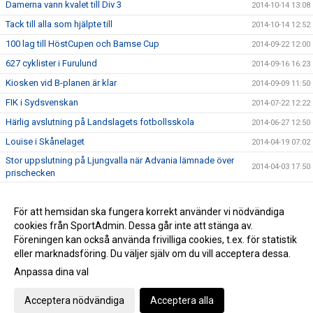
Damerna vann kvalet till Div 3
2014-10-14 13:08
Tack till alla som hjälpte till
2014-10-14 12:52
100 lag till HöstCupen och Bamse Cup
2014-09-22 12:00
627 cyklister i Furulund
2014-09-16 16:23
Kiosken vid B-planen är klar
2014-09-09 11:50
FIK i Sydsvenskan
2014-07-22 12:22
Härlig avslutning på Landslagets fotbollsskola
2014-06-27 12:50
Louise i Skånelaget
2014-04-19 07:02
Stor uppslutning på Ljungvalla när Advania lämnade över
2014-04-03 17:50
prischecken
Stötta FIK - bli medlem eller köp årskort
2014-03-22 07:30
Makalös slutspurt gav FIK förstaplatsen i Advanias tävling
För att hemsidan ska fungera korrekt använder vi nödvändiga
2014-03-03 20:30
cookies från SportAdmin. Dessa går inte att stänga av.
Stöd Furulunds IK via Svenska Spel
2013-12-14 09:31
Föreningen kan också använda frivilliga cookies, t.ex. för statistik
eller marknadsföring. Du väljer själv om du vill acceptera dessa.
Anpassa dina val
Cookie-inställningar
Gå till Webbversion
Acceptera nödvändiga
Acceptera alla