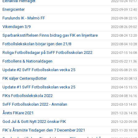
Extrakval Herrlaget
2022-10-24 10:17
Energicenter
2022-09-09 12:40
Furulunds IK - Malmö FF
2022-09-08 22:15
Vikendagen 3/9
2022-08-26 09:02
Sparbanksstiftelsen Finns bidrag gav FIK en linjeritare
2022-08-24 12:20
Fotbollslekskolan börjar igen den 21/8
2022-08-04 10:28
Roliga Fotbollsdagar på SvFF Fotbollsskolan 2022
2022-07-15 16:08
Fotbollens & Nationaldagen
2022-05-22 11:36
Update #2 SvFF Fotbollsskolan vecka 25
2022-05-08 21:55
FIK säljer Centersydlotter
2022-04-20 08:13
Update #1 SvFF Fotbollsskolan vecka 25
2022-04-15 15:15
FIKs Fotbollsslekskola 2022
2022-04-08 16:16
SvFF Fotbollsskolan 2022 - Anmälan
2022-03-13 14:01
Årets FIKare 2021
2021-12-26 14:35
God Jul & Gott Nytt 2022 önskar FIK
2021-12-20 09:08
FIK´s Årsmöte Tisdagen den 7 December 2021
2021-11-20 10:18