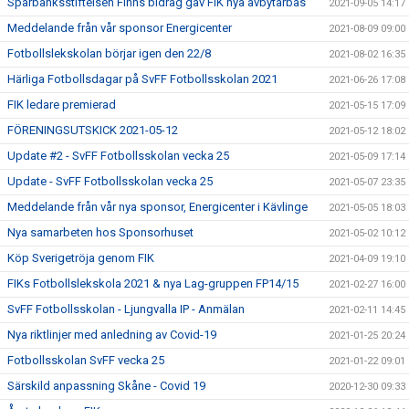
Sparbanksstiftelsen Finns bidrag gav FIK nya avbytarbås
2021-09-05 14:17
Meddelande från vår sponsor Energicenter
2021-08-09 09:00
Fotbollslekskolan börjar igen den 22/8
2021-08-02 16:35
Härliga Fotbollsdagar på SvFF Fotbollsskolan 2021
2021-06-26 17:08
FIK ledare premierad
2021-05-15 17:09
FÖRENINGSUTSKICK 2021-05-12
2021-05-12 18:02
Update #2 - SvFF Fotbollsskolan vecka 25
2021-05-09 17:14
Update - SvFF Fotbollsskolan vecka 25
2021-05-07 23:35
Meddelande från vår nya sponsor, Energicenter i Kävlinge
2021-05-05 18:03
Nya samarbeten hos Sponsorhuset
2021-05-02 10:12
Köp Sverigetröja genom FIK
2021-04-09 19:10
FIKs Fotbollslekskola 2021 & nya Lag-gruppen FP14/15
2021-02-27 16:00
SvFF Fotbollsskolan - Ljungvalla IP - Anmälan
2021-02-11 14:45
Nya riktlinjer med anledning av Covid-19
2021-01-25 20:24
Fotbollsskolan SvFF vecka 25
2021-01-22 09:01
Särskild anpassning Skåne - Covid 19
2020-12-30 09:33