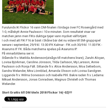
Furulunds IK Flickor 16 vann DM-finalen i lördags över FC Rosengård med
1-0, målskytt Annie Paulsson i 10:e minuten. Som resultatet visar var
matchen jämn men FIKs duktiga tjejer vann mycket välförtjänt.
I och med att FIK F16 är bäst i Skåne bär det nu vidare till SM-gruppspel
senare i september, 29/9 kl. 13.00 IFK Kalmar - FIK och 30/9 kl. 11.00 FIK -
Asarums IF FK. Båda matcherna spelas på Asarums IP.
På vinnarbilderna ser ni:
Stående fr.v. Matilda Andersson(utsågs till matchens lirare), Zaruhi Aloyan,
Lovisa Björkman, Caroline Jönsson, Tilda Carlsson, My Larsson, Annie
Paulsson och Ronja Fält. Sittande fr.v. Alice Andersson, Moa Setterborn,
Sandra Welander, Mira Lönnblad, Amanda Olsson och Lovisa Sandgren.
Liggande fr.v. Wilma Sonesson och Isabelle Pihl. Bakre raden fr.v. Ledarna:
Mikael Andersson, Jonas Conradsen, Magnus Christell och Thomas
Welander.
Stort Grattis till DM titeln 2018 Flickor 16(-02)!!!