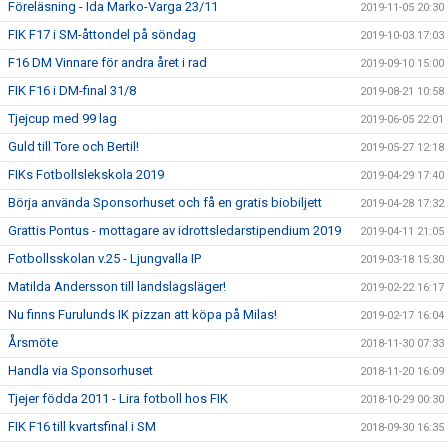
Föreläsning - Ida Marko-Varga 23/11
2019-11-05 20:30
FIK F17 i SM-åttondel på söndag
2019-10-03 17:03
F16 DM Vinnare för andra året i rad
2019-09-10 15:00
FIK F16 i DM-final 31/8
2019-08-21 10:58
Tjejcup med 99 lag
2019-06-05 22:01
Guld till Tore och Bertil!
2019-05-27 12:18
FIKs Fotbollslekskola 2019
2019-04-29 17:40
Börja använda Sponsorhuset och få en gratis biobiljett
2019-04-28 17:32
Grattis Pontus - mottagare av idrottsledarstipendium 2019
2019-04-11 21:05
Fotbollsskolan v.25 - Ljungvalla IP
2019-03-18 15:30
Matilda Andersson till landslagsläger!
2019-02-22 16:17
Nu finns Furulunds IK pizzan att köpa på Milas!
2019-02-17 16:04
Årsmöte
2018-11-30 07:33
Handla via Sponsorhuset
2018-11-20 16:09
Tjejer födda 2011 - Lira fotboll hos FIK
2018-10-29 00:30
FIK F16 till kvartsfinal i SM
2018-09-30 16:35