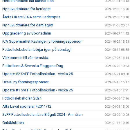
Hedersmedlem har lämnat oss
2025-01-31 13:13
Ny huvudtränare för herrlaget
2024-12-08 16:20
Årets FIKare 2024 samt Hederspris
2024-12-06 10:10
Ny huvudtränare för damlaget!
2024-11-03 20:07
Uppgradering av Sportadmin
2024-10-27 14:42
ICA Supermarket Kävlinge ny föreningssponsor
2024-10-26 15:53
Fotbollslekskolan börjar igen på söndag!
2024-08-14 08:35
Välkommen till vår hemsida
2024-07-08 13:14
Fotbollens & Svenska Flaggans Dag
2024-05-29 10:53
Update #2 SvFF Fotbollsskolan - vecka 25
2024-05-21 08:38
OPSIS ny föreningssponsor
2024-05-13 16:17
Update #1 SvFF Fotbollsskolan - vecka 25
2024-05-10 12:21
Fotbollslekskolan 2024
2024-04-08 17:16
Alfa Laval sponsrar F2011/12
2024-04-03 15:00
SvFF Fotbollsskolan Lira Blågult 2024 - Anmälan
2024-03-02 10:08
Guldklubben
2024-01-16 10:40