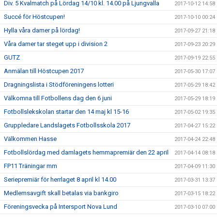
Div. 5 Kvalmatch på Lördag 14/10 kl. 14.00 på Ljungvalla
2017-10-12 14:58
Succé för Höstcupen!
2017-10-10 00:24
Hylla våra damer på lördag!
2017-09-27 21:18
Våra damer tar steget upp i division 2
2017-09-23 20:29
GUTZ
2017-09-19 22:55
Anmälan till Höstcupen 2017
2017-05-30 17:07
Dragningslista i Stödföreningens lotteri
2017-05-29 18:42
Välkomna till Fotbollens dag den 6 juni
2017-05-29 18:19
Fotbollslekskolan startar den 14 maj kl 15-16
2017-05-02 19:35
Gruppledare Landslagets Fotbollsskola 2017
2017-04-27 15:22
Välkommen Hasse
2017-04-24 22:48
Fotbollslördag med damlagets hemmapremiär den 22 april
2017-04-14 08:18
FP11 Träningar mm
2017-04-09 11:30
Seriepremiär för herrlaget 8 april kl 14.00
2017-03-31 13:37
Medlemsavgift skall betalas via bankgiro
2017-03-15 18:22
Föreningsvecka på Intersport Nova Lund
2017-03-10 07:00