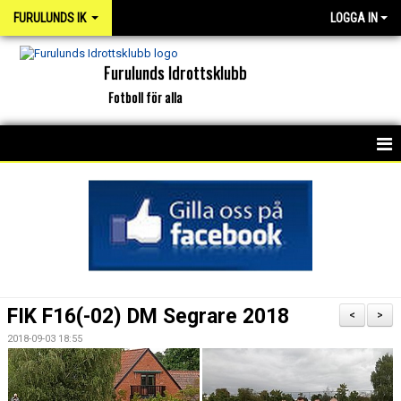
FURULUNDS IK
LOGGA IN
Furulunds Idrottsklubb
Fotboll för alla
HEM
KONTAKT
OM KLUBBEN
ORGANISATION
FIK F16(-02) DM Segrare 2018
<
>
INTERKAPTEN
2018-09-03 18:55
NYHETSARKIV