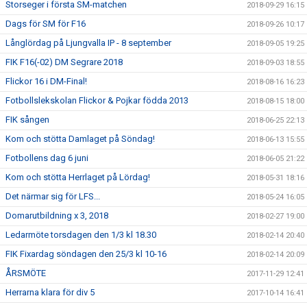
Storseger i första SM-matchen
2018-09-29 16:15
Dags för SM för F16
2018-09-26 10:17
Långlördag på Ljungvalla IP - 8 september
2018-09-05 19:25
FIK F16(-02) DM Segrare 2018
2018-09-03 18:55
Flickor 16 i DM-Final!
2018-08-16 16:23
Fotbollslekskolan Flickor & Pojkar födda 2013
2018-08-15 18:00
FIK sången
2018-06-25 22:13
Kom och stötta Damlaget på Söndag!
2018-06-13 15:55
Fotbollens dag 6 juni
2018-06-05 21:22
Kom och stötta Herrlaget på Lördag!
2018-05-31 18:16
Det närmar sig för LFS...
2018-05-24 16:05
Domarutbildning x 3, 2018
2018-02-27 19:00
Ledarmöte torsdagen den 1/3 kl 18.30
2018-02-14 20:40
FIK Fixardag söndagen den 25/3 kl 10-16
2018-02-14 20:09
ÅRSMÖTE
2017-11-29 12:41
Herrarna klara för div 5
2017-10-14 16:41