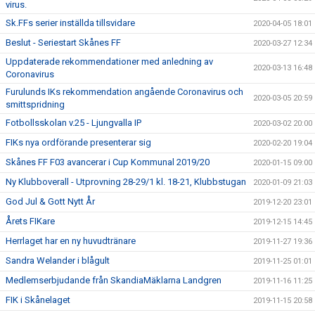
virus.
Sk.FFs serier inställda tillsvidare
2020-04-05 18:01
Beslut - Seriestart Skånes FF
2020-03-27 12:34
Uppdaterade rekommendationer med anledning av
2020-03-13 16:48
Coronavirus
Furulunds IKs rekommendation angående Coronavirus och
2020-03-05 20:59
smittspridning
Fotbollsskolan v.25 - Ljungvalla IP
2020-03-02 20:00
FIKs nya ordförande presenterar sig
2020-02-20 19:04
Skånes FF F03 avancerar i Cup Kommunal 2019/20
2020-01-15 09:00
Ny Klubboverall - Utprovning 28-29/1 kl. 18-21, Klubbstugan
2020-01-09 21:03
God Jul & Gott Nytt År
2019-12-20 23:01
Årets FIKare
2019-12-15 14:45
Herrlaget har en ny huvudtränare
2019-11-27 19:36
Sandra Welander i blågult
2019-11-25 01:01
Medlemserbjudande från SkandiaMäklarna Landgren
2019-11-16 11:25
FIK i Skånelaget
2019-11-15 20:58