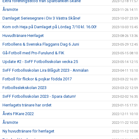
Extra föreningsstöd från Sparbanken Skåne
2023-12-18 11:57
Årsmöte
2023-11-26 14:11
Damlaget Seriesegrare i Div 3 Västra Skåne!
2023-10-07 23:59
Kom och Heja på Damlaget på Lördag 7/10 kl. 16.00!
2023-10-03 15:45
Huvudtränare Herrlaget
2023-08-26 13:36
Fotbollens & Svenska Flaggans Dag 6 Juni
2023-05-29 12:45
Gå-Fotboll med Pro-Furulund & FIK
2023-05-15 08:10
Update #2 - SvFF Fotbollsskolan vecka 25
2023-05-14 12:15
SvFF Fotbollsskolan Lira Blågult 2023 - Anmälan
2023-04-11 15:10
Fotboll för flickor & pojkar födda 2017
2023-03-22 16:01
Fotbollsslekskolan 2023
2023-03-22 12:59
SvFF Fotbollsskolan 2023 - Spara datum!
2023-02-02 16:35
Herrlagets tränare har ordet
2023-01-15 17:51
Årets FIKare 2022
2022-12-11 10:10
Årsmöte
2022-11-22 10:02
Ny huvudtränare för herrlaget
2022-11-12 10:08