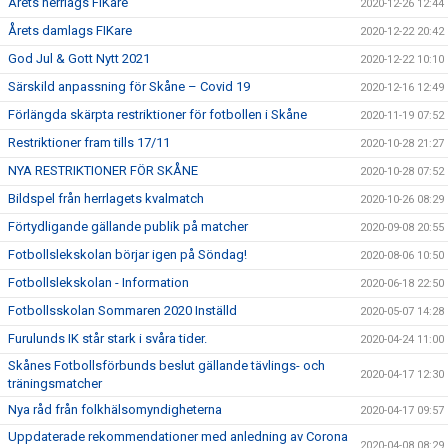
Årets herrlags FIKare
2020-12-26 12:44
Årets damlags FIKare
2020-12-22 20:42
God Jul & Gott Nytt 2021
2020-12-22 10:10
Särskild anpassning för Skåne – Covid 19
2020-12-16 12:49
Förlängda skärpta restriktioner för fotbollen i Skåne
2020-11-19 07:52
Restriktioner fram tills 17/11
2020-10-28 21:27
NYA RESTRIKTIONER FÖR SKÅNE
2020-10-28 07:52
Bildspel från herrlagets kvalmatch
2020-10-26 08:29
Förtydligande gällande publik på matcher
2020-09-08 20:55
Fotbollslekskolan börjar igen på Söndag!
2020-08-06 10:50
Fotbollslekskolan - Information
2020-06-18 22:50
Fotbollsskolan Sommaren 2020 Inställd
2020-05-07 14:28
Furulunds IK står stark i svåra tider.
2020-04-24 11:00
Skånes Fotbollsförbunds beslut gällande tävlings- och
2020-04-17 12:30
träningsmatcher
Nya råd från folkhälsomyndigheterna
2020-04-17 09:57
Uppdaterade rekommendationer med anledning av Corona
2020-04-08 08:29