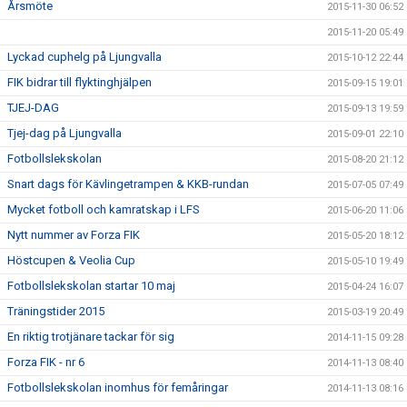
Årsmöte
2015-11-30 06:52
2015-11-20 05:49
Lyckad cuphelg på Ljungvalla
2015-10-12 22:44
FIK bidrar till flyktinghjälpen
2015-09-15 19:01
TJEJ-DAG
2015-09-13 19:59
Tjej-dag på Ljungvalla
2015-09-01 22:10
Fotbollslekskolan
2015-08-20 21:12
Snart dags för Kävlingetrampen & KKB-rundan
2015-07-05 07:49
Mycket fotboll och kamratskap i LFS
2015-06-20 11:06
Nytt nummer av Forza FIK
2015-05-20 18:12
Höstcupen & Veolia Cup
2015-05-10 19:49
Fotbollslekskolan startar 10 maj
2015-04-24 16:07
Träningstider 2015
2015-03-19 20:49
En riktig trotjänare tackar för sig
2014-11-15 09:28
Forza FIK - nr 6
2014-11-13 08:40
Fotbollslekskolan inomhus för femåringar
2014-11-13 08:16