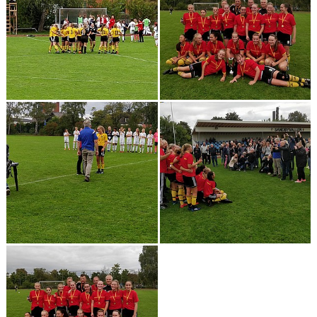
BILDGALLERI
FOTBOLL
MEDLEM
LEDARE
SPONSRING & ANNONSPLATSER
KALENDER
DOKUMENT
FACEBOOK
INSTAGRAM