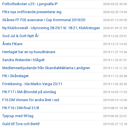
Fotbollsskolan v.25 - Ljungvalla IP
2020-03-02 20:00
FIKs nya ordförande presenterar sig
2020-02-20 19:04
Skånes FF F03 avancerar i Cup Kommunal 2019/20
2020-01-15 09:00
Ny Klubboverall - Utprovning 28-29/1 kl. 18-21, Klubbstugan
2020-01-09 21:03
God Jul & Gott Nytt År
2019-12-20 23:01
Årets FIKare
2019-12-15 14:45
Herrlaget har en ny huvudtränare
2019-11-27 19:36
Sandra Welander i blågult
2019-11-25 01:01
Medlemserbjudande från SkandiaMäklarna Landgren
2019-11-16 11:25
FIK i Skånelaget
2019-11-15 20:58
Föreläsning - Ida Marko-Varga 23/11
2019-11-05 20:30
FIK F17 i SM-åttondel på söndag
2019-10-03 17:03
F16 DM Vinnare för andra året i rad
2019-09-10 15:00
FIK F16 i DM-final 31/8
2019-08-21 10:58
Tjejcup med 99 lag
2019-06-05 22:01
Guld till Tore och Bertil!
2019-05-27 12:18