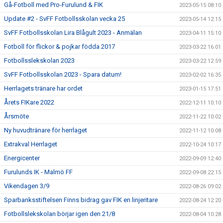
Gå-Fotboll med Pro-Furulund & FIK
2023-05-15 08:10
Update #2 - SvFF Fotbollsskolan vecka 25
2023-05-14 12:15
SvFF Fotbollsskolan Lira Blågult 2023 - Anmälan
2023-04-11 15:10
Fotboll för flickor & pojkar födda 2017
2023-03-22 16:01
Fotbollsslekskolan 2023
2023-03-22 12:59
SvFF Fotbollsskolan 2023 - Spara datum!
2023-02-02 16:35
Herrlagets tränare har ordet
2023-01-15 17:51
Årets FIKare 2022
2022-12-11 10:10
Årsmöte
2022-11-22 10:02
Ny huvudtränare för herrlaget
2022-11-12 10:08
Extrakval Herrlaget
2022-10-24 10:17
Energicenter
2022-09-09 12:40
Furulunds IK - Malmö FF
2022-09-08 22:15
Vikendagen 3/9
2022-08-26 09:02
Sparbanksstiftelsen Finns bidrag gav FIK en linjeritare
2022-08-24 12:20
Fotbollslekskolan börjar igen den 21/8
2022-08-04 10:28