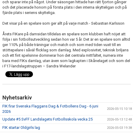
och sparar inte på något. Under säsongen hittade han rätt fjorton gånger
och det placerade honom på första plats i den interna skytteligan och på
fjärde plats i seriens skytteliga.
Det visar på en spelare som ger allt på varje match - Sebastian Karlsson
Årets FIKare på damsidan tilldelas en spelare som klubben haft nöjet att
följa i sin fotbollsutveckling sedan hon var 5 år. Det är en spelare som alltid
ger 110% på både träningar och match och som med tiden vuxit till en
stöttepelare i såväl flicklag som damlag. Med explosivitet, teknisk briljans
och ett fint spelsinne dominerar hon det centrala mittfältet, numera inte
bara med FIKs damlag, utan även som lagkapten i Skånelaget och som del
i F17-landslagstruppen – Sandra Welander
Nyhetsarkiv
FIK firar Svenska Flaggans Dag & Fotbollens Dag - 6 juni
2026-05-15 10:18
2026
Update #5 SvFF Landslagets Fotbollsskola vecka 25
2026-05-13 12:48
FIK startar Oldgirls lag
2026-05-03 19:38