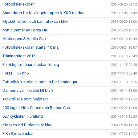
Fotbollslekskolan
2015-08-20 21:12
Snart dags för Kävlingetrampen & KKB-rundan
2015-07-05 07:49
Mycket fotboll och kamratskap i LFS
2015-06-20 11:06
Nytt nummer av Forza FIK
2015-05-20 18:12
Höstcupen & Veolia Cup
2015-05-10 19:49
Fotbollslekskolan startar 10 maj
2015-04-24 16:07
Träningstider 2015
2015-03-19 20:49
En riktig trotjänare tackar för sig
2014-11-15 09:28
Forza FIK - nr 6
2014-11-13 08:40
Fotbollslekskolan inomhus för femåringar
2014-11-13 08:16
Damerna vann kvalet till Div 3
2014-10-14 13:08
Tack till alla som hjälpte till
2014-10-14 12:52
100 lag till HöstCupen och Bamse Cup
2014-09-22 12:00
627 cyklister i Furulund
2014-09-16 16:23
Kiosken vid B-planen är klar
2014-09-09 11:50
FIK i Sydsvenskan
2014-07-22 12:22