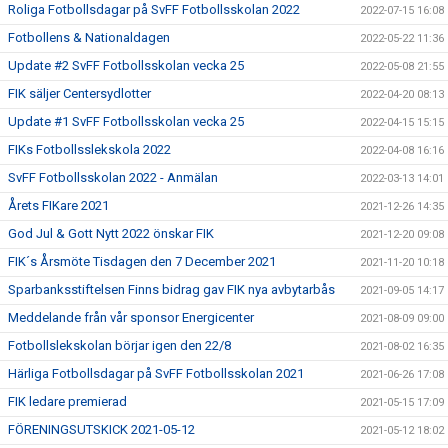
Roliga Fotbollsdagar på SvFF Fotbollsskolan 2022
2022-07-15 16:08
Fotbollens & Nationaldagen
2022-05-22 11:36
Update #2 SvFF Fotbollsskolan vecka 25
2022-05-08 21:55
FIK säljer Centersydlotter
2022-04-20 08:13
Update #1 SvFF Fotbollsskolan vecka 25
2022-04-15 15:15
FIKs Fotbollsslekskola 2022
2022-04-08 16:16
SvFF Fotbollsskolan 2022 - Anmälan
2022-03-13 14:01
Årets FIKare 2021
2021-12-26 14:35
God Jul & Gott Nytt 2022 önskar FIK
2021-12-20 09:08
FIK´s Årsmöte Tisdagen den 7 December 2021
2021-11-20 10:18
Sparbanksstiftelsen Finns bidrag gav FIK nya avbytarbås
2021-09-05 14:17
Meddelande från vår sponsor Energicenter
2021-08-09 09:00
Fotbollslekskolan börjar igen den 22/8
2021-08-02 16:35
Härliga Fotbollsdagar på SvFF Fotbollsskolan 2021
2021-06-26 17:08
FIK ledare premierad
2021-05-15 17:09
FÖRENINGSUTSKICK 2021-05-12
2021-05-12 18:02