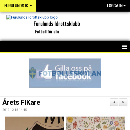
FURULUNDS IK
LOGGA IN
Furulunds Idrottsklubb
Fotboll för alla
HEM
KONTAKT
OM KLUBBEN
ORGANISATION
Årets FIKare
<
>
INTERKAPTEN
2019-12-15 14:45
NYHETSARKIV