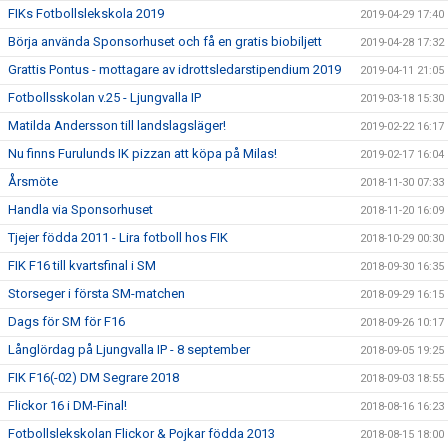
FIKs Fotbollslekskola 2019
2019-04-29 17:40
Börja använda Sponsorhuset och få en gratis biobiljett
2019-04-28 17:32
Grattis Pontus - mottagare av idrottsledarstipendium 2019
2019-04-11 21:05
Fotbollsskolan v.25 - Ljungvalla IP
2019-03-18 15:30
Matilda Andersson till landslagsläger!
2019-02-22 16:17
Nu finns Furulunds IK pizzan att köpa på Milas!
2019-02-17 16:04
Årsmöte
2018-11-30 07:33
Handla via Sponsorhuset
2018-11-20 16:09
Tjejer födda 2011 - Lira fotboll hos FIK
2018-10-29 00:30
FIK F16 till kvartsfinal i SM
2018-09-30 16:35
Storseger i första SM-matchen
2018-09-29 16:15
Dags för SM för F16
2018-09-26 10:17
Långlördag på Ljungvalla IP - 8 september
2018-09-05 19:25
FIK F16(-02) DM Segrare 2018
2018-09-03 18:55
Flickor 16 i DM-Final!
2018-08-16 16:23
Fotbollslekskolan Flickor & Pojkar födda 2013
2018-08-15 18:00