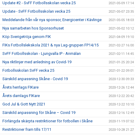
Update #2 - SvFF Fotbollsskolan vecka 25
2021-05-09 17:14
Update - SvFF Fotbollsskolan vecka 25
2021-05-07 23:35
Meddelande från vår nya sponsor, Energicenter i Kävlinge
2021-05-05 18:03
Nya samarbeten hos Sponsorhuset
2021-05-02 10:12
Köp Sverigetröja genom FIK
2021-04-09 19:10
FIKs Fotbollslekskola 2021 & nya Lag-gruppen FP14/15
2021-02-27 16:00
SvFF Fotbollsskolan - Ljungvalla IP - Anmälan
2021-02-11 14:45
Nya riktlinjer med anledning av Covid-19
2021-01-25 20:24
Fotbollsskolan SvFF vecka 25
2021-01-22 09:01
Särskild anpassning Skåne - Covid 19
2020-12-30 09:33
Årets herrlags FIKare
2020-12-26 12:44
Årets damlags FIKare
2020-12-22 20:42
God Jul & Gott Nytt 2021
2020-12-22 10:10
Särskild anpassning för Skåne – Covid 19
2020-12-16 12:49
Förlängda skärpta restriktioner för fotbollen i Skåne
2020-11-19 07:52
Restriktioner fram tills 17/11
2020-10-28 21:27