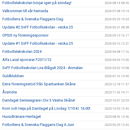
Fotbollslekskolan börjar igen på söndag!
2024-08-14 08:35
Välkommen till vår hemsida
2024-07-08 13:14
Fotbollens & Svenska Flaggans Dag
2024-05-29 10:53
Update #2 SvFF Fotbollsskolan - vecka 25
2024-05-21 08:38
OPSIS ny föreningssponsor
2024-05-13 16:17
Update #1 SvFF Fotbollsskolan - vecka 25
2024-05-10 12:21
Fotbollslekskolan 2024
2024-04-08 17:16
Alfa Laval sponsrar F2011/12
2024-04-03 15:00
SvFF Fotbollsskolan Lira Blågult 2024 - Anmälan
2024-03-02 10:08
Guldklubben
2024-01-16 10:40
Extra föreningsstöd från Sparbanken Skåne
2023-12-18 11:57
Årsmöte
2023-11-26 14:11
Damlaget Seriesegrare i Div 3 Västra Skåne!
2023-10-07 23:59
Kom och Heja på Damlaget på Lördag 7/10 kl. 16.00!
2023-10-03 15:45
Huvudtränare Herrlaget
2023-08-26 13:36
Fotbollens & Svenska Flaggans Dag 6 Juni
2023-05-29 12:45