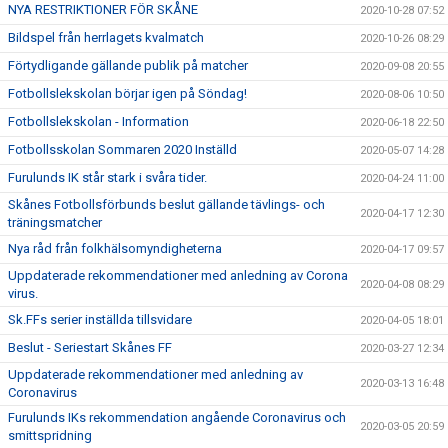
NYA RESTRIKTIONER FÖR SKÅNE
2020-10-28 07:52
Bildspel från herrlagets kvalmatch
2020-10-26 08:29
Förtydligande gällande publik på matcher
2020-09-08 20:55
Fotbollslekskolan börjar igen på Söndag!
2020-08-06 10:50
Fotbollslekskolan - Information
2020-06-18 22:50
Fotbollsskolan Sommaren 2020 Inställd
2020-05-07 14:28
Furulunds IK står stark i svåra tider.
2020-04-24 11:00
Skånes Fotbollsförbunds beslut gällande tävlings- och
2020-04-17 12:30
träningsmatcher
Nya råd från folkhälsomyndigheterna
2020-04-17 09:57
Uppdaterade rekommendationer med anledning av Corona
2020-04-08 08:29
virus.
Sk.FFs serier inställda tillsvidare
2020-04-05 18:01
Beslut - Seriestart Skånes FF
2020-03-27 12:34
Uppdaterade rekommendationer med anledning av
2020-03-13 16:48
Coronavirus
Furulunds IKs rekommendation angående Coronavirus och
2020-03-05 20:59
smittspridning