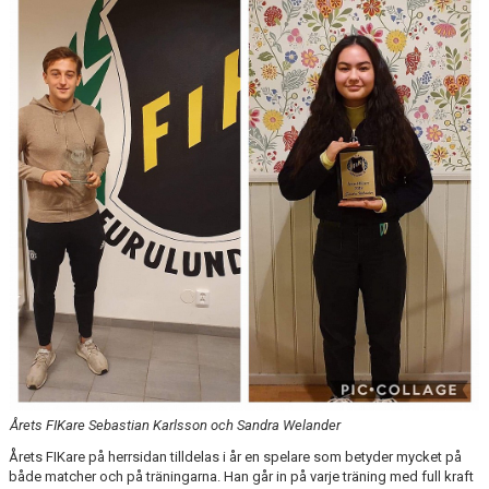
BILDGALLERI
FOTBOLL
MEDLEM
LEDARE
SPONSRING & ANNONSPLATSER
KALENDER
DOKUMENT
FACEBOOK
INSTAGRAM
Årets FIKare Sebastian Karlsson och Sandra Welander
Årets FIKare på herrsidan tilldelas i år en spelare som betyder mycket på
både matcher och på träningarna. Han går in på varje träning med full kraft