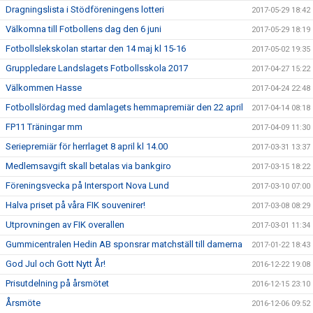
Dragningslista i Stödföreningens lotteri
2017-05-29 18:42
Välkomna till Fotbollens dag den 6 juni
2017-05-29 18:19
Fotbollslekskolan startar den 14 maj kl 15-16
2017-05-02 19:35
Gruppledare Landslagets Fotbollsskola 2017
2017-04-27 15:22
Välkommen Hasse
2017-04-24 22:48
Fotbollslördag med damlagets hemmapremiär den 22 april
2017-04-14 08:18
FP11 Träningar mm
2017-04-09 11:30
Seriepremiär för herrlaget 8 april kl 14.00
2017-03-31 13:37
Medlemsavgift skall betalas via bankgiro
2017-03-15 18:22
Föreningsvecka på Intersport Nova Lund
2017-03-10 07:00
Halva priset på våra FIK souvenirer!
2017-03-08 08:29
Utprovningen av FIK overallen
2017-03-01 11:34
Gummicentralen Hedin AB sponsrar matchställ till damerna
2017-01-22 18:43
God Jul och Gott Nytt År!
2016-12-22 19:08
Prisutdelning på årsmötet
2016-12-15 23:10
Årsmöte
2016-12-06 09:52