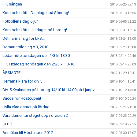
FIK sången
2018-06-25 22:13
Kom och stötta Damlaget på Söndag!
2018-06-13 15:55
Fotbollens dag 6 juni
2018-06-05 21:22
Kom och stötta Herrlaget på Lördag!
2018-05-31 18:16
Det närmar sig för LFS...
2018-05-24 16:05
Domarutbildning x 3, 2018
2018-02-27 19:00
Ledarmöte torsdagen den 1/3 kl 18.30
2018-02-14 20:40
FIK Fixardag söndagen den 25/3 kl 10-16
2018-02-14 20:09
ÅRSMÖTE
2017-11-29 12:41
Herrarna klara för div 5
2017-10-14 16:41
Div. 5 Kvalmatch på Lördag 14/10 kl. 14.00 på Ljungvalla
2017-10-12 14:58
Succé för Höstcupen!
2017-10-10 00:24
Hylla våra damer på lördag!
2017-09-27 21:18
Våra damer tar steget upp i division 2
2017-09-23 20:29
GUTZ
2017-09-19 22:55
Anmälan till Höstcupen 2017
2017-05-30 17:07