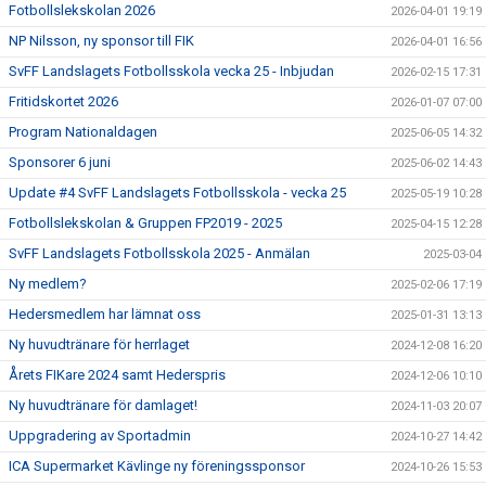
Fotbollslekskolan 2026
2026-04-01 19:19
NP Nilsson, ny sponsor till FIK
2026-04-01 16:56
SvFF Landslagets Fotbollsskola vecka 25 - Inbjudan
2026-02-15 17:31
Fritidskortet 2026
2026-01-07 07:00
Program Nationaldagen
2025-06-05 14:32
Sponsorer 6 juni
2025-06-02 14:43
Update #4 SvFF Landslagets Fotbollsskola - vecka 25
2025-05-19 10:28
Fotbollslekskolan & Gruppen FP2019 - 2025
2025-04-15 12:28
SvFF Landslagets Fotbollsskola 2025 - Anmälan
2025-03-04
Ny medlem?
2025-02-06 17:19
Hedersmedlem har lämnat oss
2025-01-31 13:13
Ny huvudtränare för herrlaget
2024-12-08 16:20
Årets FIKare 2024 samt Hederspris
2024-12-06 10:10
Ny huvudtränare för damlaget!
2024-11-03 20:07
Uppgradering av Sportadmin
2024-10-27 14:42
ICA Supermarket Kävlinge ny föreningssponsor
2024-10-26 15:53