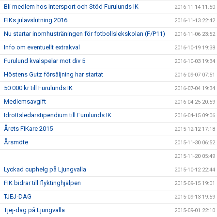
Bli medlem hos Intersport och Stöd Furulunds IK
2016-11-14 11:50
FIKs julavslutning 2016
2016-11-13 22:42
Nu startar inomhusträningen för fotbollslekskolan (F/P11)
2016-11-06 23:52
Info om eventuellt extrakval
2016-10-19 19:38
Furulund kvalspelar mot div 5
2016-10-03 19:34
Höstens Gutz försäljning har startat
2016-09-07 07:51
50 000 kr till Furulunds IK
2016-07-04 19:34
Medlemsavgift
2016-04-25 20:59
Idrottsledarstipendium till Furulunds IK
2016-04-15 09:06
Årets FIKare 2015
2015-12-12 17:18
Årsmöte
2015-11-30 06:52
2015-11-20 05:49
Lyckad cuphelg på Ljungvalla
2015-10-12 22:44
FIK bidrar till flyktinghjälpen
2015-09-15 19:01
TJEJ-DAG
2015-09-13 19:59
Tjej-dag på Ljungvalla
2015-09-01 22:10