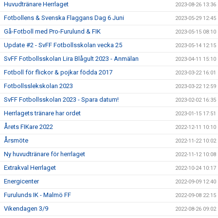
Huvudtränare Herrlaget
2023-08-26 13:36
Fotbollens & Svenska Flaggans Dag 6 Juni
2023-05-29 12:45
Gå-Fotboll med Pro-Furulund & FIK
2023-05-15 08:10
Update #2 - SvFF Fotbollsskolan vecka 25
2023-05-14 12:15
SvFF Fotbollsskolan Lira Blågult 2023 - Anmälan
2023-04-11 15:10
Fotboll för flickor & pojkar födda 2017
2023-03-22 16:01
Fotbollsslekskolan 2023
2023-03-22 12:59
SvFF Fotbollsskolan 2023 - Spara datum!
2023-02-02 16:35
Herrlagets tränare har ordet
2023-01-15 17:51
Årets FIKare 2022
2022-12-11 10:10
Årsmöte
2022-11-22 10:02
Ny huvudtränare för herrlaget
2022-11-12 10:08
Extrakval Herrlaget
2022-10-24 10:17
Energicenter
2022-09-09 12:40
Furulunds IK - Malmö FF
2022-09-08 22:15
Vikendagen 3/9
2022-08-26 09:02