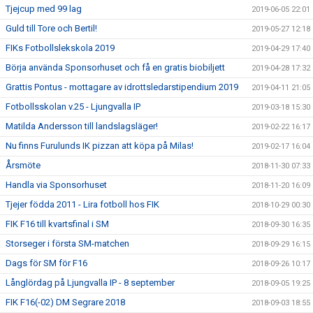
Tjejcup med 99 lag
2019-06-05 22:01
Guld till Tore och Bertil!
2019-05-27 12:18
FIKs Fotbollslekskola 2019
2019-04-29 17:40
Börja använda Sponsorhuset och få en gratis biobiljett
2019-04-28 17:32
Grattis Pontus - mottagare av idrottsledarstipendium 2019
2019-04-11 21:05
Fotbollsskolan v.25 - Ljungvalla IP
2019-03-18 15:30
Matilda Andersson till landslagsläger!
2019-02-22 16:17
Nu finns Furulunds IK pizzan att köpa på Milas!
2019-02-17 16:04
Årsmöte
2018-11-30 07:33
Handla via Sponsorhuset
2018-11-20 16:09
Tjejer födda 2011 - Lira fotboll hos FIK
2018-10-29 00:30
FIK F16 till kvartsfinal i SM
2018-09-30 16:35
Storseger i första SM-matchen
2018-09-29 16:15
Dags för SM för F16
2018-09-26 10:17
Långlördag på Ljungvalla IP - 8 september
2018-09-05 19:25
FIK F16(-02) DM Segrare 2018
2018-09-03 18:55