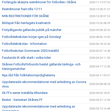
Förlängda skärpta restriktioner för fotbollen i Skåne
2020-11-19 07:52
Restriktioner fram tills 17/11
2020-10-28 21:27
NYA RESTRIKTIONER FÖR SKÅNE
2020-10-28 07:52
Bildspel från herrlagets kvalmatch
2020-10-26 08:29
Förtydligande gällande publik på matcher
2020-09-08 20:55
Fotbollslekskolan börjar igen på Söndag!
2020-08-06 10:50
Fotbollslekskolan - Information
2020-06-18 22:50
Fotbollsskolan Sommaren 2020 Inställd
2020-05-07 14:28
Furulunds IK står stark i svåra tider.
2020-04-24 11:00
Skånes Fotbollsförbunds beslut gällande tävlings- och
2020-04-17 12:30
träningsmatcher
Nya råd från folkhälsomyndigheterna
2020-04-17 09:57
Uppdaterade rekommendationer med anledning av Corona
2020-04-08 08:29
virus.
Sk.FFs serier inställda tillsvidare
2020-04-05 18:01
Beslut - Seriestart Skånes FF
2020-03-27 12:34
Uppdaterade rekommendationer med anledning av
2020-03-13 16:48
Coronavirus