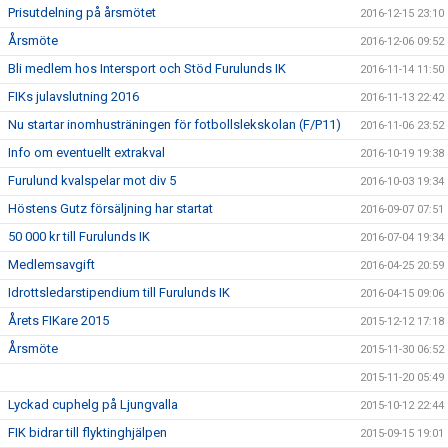
Prisutdelning på årsmötet
2016-12-15 23:10
Årsmöte
2016-12-06 09:52
Bli medlem hos Intersport och Stöd Furulunds IK
2016-11-14 11:50
FIKs julavslutning 2016
2016-11-13 22:42
Nu startar inomhusträningen för fotbollslekskolan (F/P11)
2016-11-06 23:52
Info om eventuellt extrakval
2016-10-19 19:38
Furulund kvalspelar mot div 5
2016-10-03 19:34
Höstens Gutz försäljning har startat
2016-09-07 07:51
50 000 kr till Furulunds IK
2016-07-04 19:34
Medlemsavgift
2016-04-25 20:59
Idrottsledarstipendium till Furulunds IK
2016-04-15 09:06
Årets FIKare 2015
2015-12-12 17:18
Årsmöte
2015-11-30 06:52
2015-11-20 05:49
Lyckad cuphelg på Ljungvalla
2015-10-12 22:44
FIK bidrar till flyktinghjälpen
2015-09-15 19:01