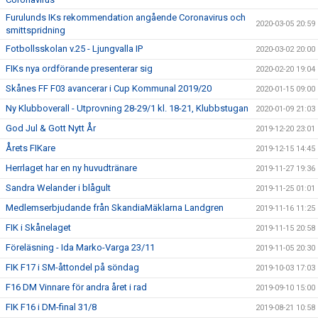
Furulunds IKs rekommendation angående Coronavirus och
2020-03-05 20:59
smittspridning
Fotbollsskolan v.25 - Ljungvalla IP
2020-03-02 20:00
FIKs nya ordförande presenterar sig
2020-02-20 19:04
Skånes FF F03 avancerar i Cup Kommunal 2019/20
2020-01-15 09:00
Ny Klubboverall - Utprovning 28-29/1 kl. 18-21, Klubbstugan
2020-01-09 21:03
God Jul & Gott Nytt År
2019-12-20 23:01
Årets FIKare
2019-12-15 14:45
Herrlaget har en ny huvudtränare
2019-11-27 19:36
Sandra Welander i blågult
2019-11-25 01:01
Medlemserbjudande från SkandiaMäklarna Landgren
2019-11-16 11:25
FIK i Skånelaget
2019-11-15 20:58
Föreläsning - Ida Marko-Varga 23/11
2019-11-05 20:30
FIK F17 i SM-åttondel på söndag
2019-10-03 17:03
F16 DM Vinnare för andra året i rad
2019-09-10 15:00
FIK F16 i DM-final 31/8
2019-08-21 10:58