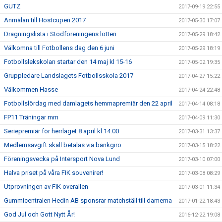
GUTZ
2017-09-19 22:55
Anmälan till Höstcupen 2017
2017-05-30 17:07
Dragningslista i Stödföreningens lotteri
2017-05-29 18:42
Välkomna till Fotbollens dag den 6 juni
2017-05-29 18:19
Fotbollslekskolan startar den 14 maj kl 15-16
2017-05-02 19:35
Gruppledare Landslagets Fotbollsskola 2017
2017-04-27 15:22
Välkommen Hasse
2017-04-24 22:48
Fotbollslördag med damlagets hemmapremiär den 22 april
2017-04-14 08:18
FP11 Träningar mm
2017-04-09 11:30
Seriepremiär för herrlaget 8 april kl 14.00
2017-03-31 13:37
Medlemsavgift skall betalas via bankgiro
2017-03-15 18:22
Föreningsvecka på Intersport Nova Lund
2017-03-10 07:00
Halva priset på våra FIK souvenirer!
2017-03-08 08:29
Utprovningen av FIK overallen
2017-03-01 11:34
Gummicentralen Hedin AB sponsrar matchställ till damerna
2017-01-22 18:43
God Jul och Gott Nytt År!
2016-12-22 19:08