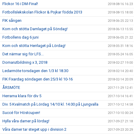
Flickor 16 i DM-Final!
2018-08-16 16:23
Fotbollslekskolan Flickor & Pojkar födda 2013
2018-08-15 18:00
FIK sången
2018-06-25 22:13
Kom och stötta Damlaget på Söndag!
2018-06-13 15:55
Fotbollens dag 6 juni
2018-06-05 21:22
Kom och stötta Herrlaget på Lördag!
2018-05-31 18:16
Det närmar sig för LFS...
2018-05-24 16:05
Domarutbildning x 3, 2018
2018-02-27 19:00
Ledarmöte torsdagen den 1/3 kl 18.30
2018-02-14 20:40
FIK Fixardag söndagen den 25/3 kl 10-16
2018-02-14 20:09
ÅRSMÖTE
2017-11-29 12:41
Herrarna klara för div 5
2017-10-14 16:41
Div. 5 Kvalmatch på Lördag 14/10 kl. 14.00 på Ljungvalla
2017-10-12 14:58
Succé för Höstcupen!
2017-10-10 00:24
Hylla våra damer på lördag!
2017-09-27 21:18
Våra damer tar steget upp i division 2
2017-09-23 20:29