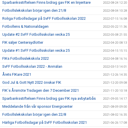
Sparbanksstiftelsen Finns bidrag gav FIK en linjeritare
2022-08-24 12:20
Fotbollslekskolan börjar igen den 21/8
2022-08-04 10:28
Roliga Fotbollsdagar på SvFF Fotbollsskolan 2022
2022-07-15 16:08
Fotbollens & Nationaldagen
2022-05-22 11:36
Update #2 SvFF Fotbollsskolan vecka 25
2022-05-08 21:55
FIK säljer Centersydlotter
2022-04-20 08:13
Update #1 SvFF Fotbollsskolan vecka 25
2022-04-15 15:15
FIKs Fotbollsslekskola 2022
2022-04-08 16:16
SvFF Fotbollsskolan 2022 - Anmälan
2022-03-13 14:01
Årets FIKare 2021
2021-12-26 14:35
God Jul & Gott Nytt 2022 önskar FIK
2021-12-20 09:08
FIK´s Årsmöte Tisdagen den 7 December 2021
2021-11-20 10:18
Sparbanksstiftelsen Finns bidrag gav FIK nya avbytarbås
2021-09-05 14:17
Meddelande från vår sponsor Energicenter
2021-08-09 09:00
Fotbollslekskolan börjar igen den 22/8
2021-08-02 16:35
Härliga Fotbollsdagar på SvFF Fotbollsskolan 2021
2021-06-26 17:08