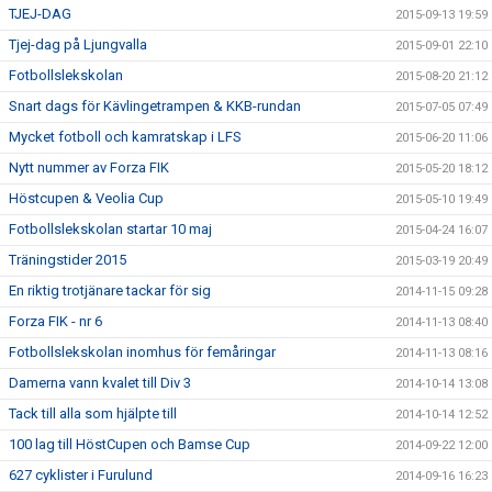
TJEJ-DAG
2015-09-13 19:59
Tjej-dag på Ljungvalla
2015-09-01 22:10
Fotbollslekskolan
2015-08-20 21:12
Snart dags för Kävlingetrampen & KKB-rundan
2015-07-05 07:49
Mycket fotboll och kamratskap i LFS
2015-06-20 11:06
Nytt nummer av Forza FIK
2015-05-20 18:12
Höstcupen & Veolia Cup
2015-05-10 19:49
Fotbollslekskolan startar 10 maj
2015-04-24 16:07
Träningstider 2015
2015-03-19 20:49
En riktig trotjänare tackar för sig
2014-11-15 09:28
Forza FIK - nr 6
2014-11-13 08:40
Fotbollslekskolan inomhus för femåringar
2014-11-13 08:16
Damerna vann kvalet till Div 3
2014-10-14 13:08
Tack till alla som hjälpte till
2014-10-14 12:52
100 lag till HöstCupen och Bamse Cup
2014-09-22 12:00
627 cyklister i Furulund
2014-09-16 16:23