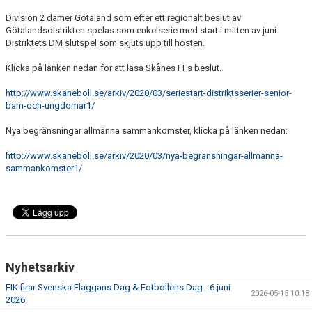
BILDGALLERI
Division 2 damer Götaland som efter ett regionalt beslut av
Götalandsdistrikten spelas som enkelserie med start i mitten av juni.
FOTBOLL
Distriktets DM slutspel som skjuts upp till hösten.
Klicka på länken nedan för att läsa Skånes FFs beslut.
MEDLEM
http://www.skaneboll.se/arkiv/2020/03/seriestart-distriktsserier-senior-
LEDARE
barn-och-ungdomar1/
Nya begränsningar allmänna sammankomster, klicka på länken nedan:
SPONSRING & ANNONSPLATSER
http://www.skaneboll.se/arkiv/2020/03/nya-begransningar-allmanna-
KALENDER
sammankomster1/
DOKUMENT
FACEBOOK
INSTAGRAM
Nyhetsarkiv
FIK firar Svenska Flaggans Dag & Fotbollens Dag - 6 juni
2026-05-15 10:18
2026