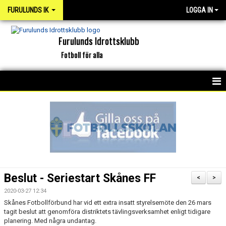
FURULUNDS IK
LOGGA IN
Furulunds Idrottsklubb
Fotboll för alla
HEM
KONTAKT
OM KLUBBEN
ORGANISATION
Beslut - Seriestart Skånes FF
<
>
INTERKAPTEN
2020-03-27 12:34
Skånes Fotbollförbund har vid ett extra insatt styrelsemöte den 26 mars
tagit beslut att genomföra distriktets tävlingsverksamhet enligt tidigare
NYHETSARKIV
planering. Med några undantag.