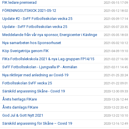
FIK ledare premierad
2021-05-15 17:09
FÖRENINGSUTSKICK 2021-05-12
2021-05-12 18:02
Update #2 - SvFF Fotbollsskolan vecka 25
2021-05-09 17:14
Update - SvFF Fotbollsskolan vecka 25
2021-05-07 23:35
Meddelande från vår nya sponsor, Energicenter i Kävlinge
2021-05-05 18:03
Nya samarbeten hos Sponsorhuset
2021-05-02 10:12
Köp Sverigetröja genom FIK
2021-04-09 19:10
FIKs Fotbollslekskola 2021 & nya Lag-gruppen FP14/15
2021-02-27 16:00
SvFF Fotbollsskolan - Ljungvalla IP - Anmälan
2021-02-11 14:45
Nya riktlinjer med anledning av Covid-19
2021-01-25 20:24
Fotbollsskolan SvFF vecka 25
2021-01-22 09:01
Särskild anpassning Skåne - Covid 19
2020-12-30 09:33
Årets herrlags FIKare
2020-12-26 12:44
Årets damlags FIKare
2020-12-22 20:42
God Jul & Gott Nytt 2021
2020-12-22 10:10
Särskild anpassning för Skåne – Covid 19
2020-12-16 12:49