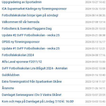
Uppgradering av Sportadmin
2024-10-27 14:42
ICA Supermarket Kävlinge ny föreningssponsor
2024-10-26 15:53
Fotbollslekskolan börjar igen på söndag!
2024-08-14 08:35
Välkommen till vår hemsida
2024-07-08 13:14
Fotbollens & Svenska Flaggans Dag
2024-05-29 10:53
Update #2 SvFF Fotbollsskolan - vecka 25
2024-05-21 08:38
OPSIS ny föreningssponsor
2024-05-13 16:17
Update #1 SvFF Fotbollsskolan - vecka 25
2024-05-10 12:21
Fotbollslekskolan 2024
2024-04-08 17:16
Alfa Laval sponsrar F2011/12
2024-04-03 15:00
SvFF Fotbollsskolan Lira Blågult 2024 - Anmälan
2024-03-02 10:08
Guldklubben
2024-01-16 10:40
Extra föreningsstöd från Sparbanken Skåne
2023-12-18 11:57
Årsmöte
2023-11-26 14:11
Damlaget Seriesegrare i Div 3 Västra Skåne!
2023-10-07 23:59
Kom och Heja på Damlaget på Lördag 7/10 kl. 16.00!
2023-10-03 15:45