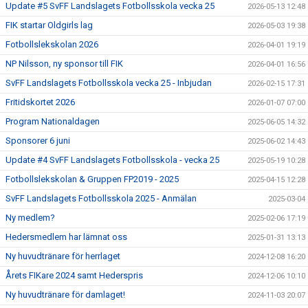
Update #5 SvFF Landslagets Fotbollsskola vecka 25
2026-05-13 12:48
FIK startar Oldgirls lag
2026-05-03 19:38
Fotbollslekskolan 2026
2026-04-01 19:19
NP Nilsson, ny sponsor till FIK
2026-04-01 16:56
SvFF Landslagets Fotbollsskola vecka 25 - Inbjudan
2026-02-15 17:31
Fritidskortet 2026
2026-01-07 07:00
Program Nationaldagen
2025-06-05 14:32
Sponsorer 6 juni
2025-06-02 14:43
Update #4 SvFF Landslagets Fotbollsskola - vecka 25
2025-05-19 10:28
Fotbollslekskolan & Gruppen FP2019 - 2025
2025-04-15 12:28
SvFF Landslagets Fotbollsskola 2025 - Anmälan
2025-03-04
Ny medlem?
2025-02-06 17:19
Hedersmedlem har lämnat oss
2025-01-31 13:13
Ny huvudtränare för herrlaget
2024-12-08 16:20
Årets FIKare 2024 samt Hederspris
2024-12-06 10:10
Ny huvudtränare för damlaget!
2024-11-03 20:07