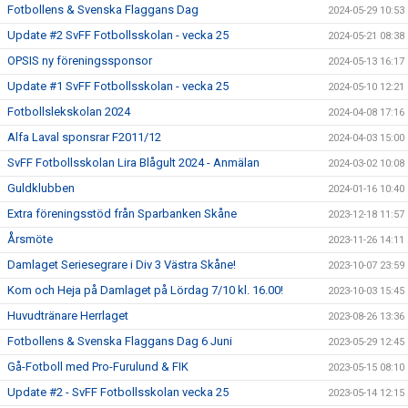
Fotbollens & Svenska Flaggans Dag
2024-05-29 10:53
Update #2 SvFF Fotbollsskolan - vecka 25
2024-05-21 08:38
OPSIS ny föreningssponsor
2024-05-13 16:17
Update #1 SvFF Fotbollsskolan - vecka 25
2024-05-10 12:21
Fotbollslekskolan 2024
2024-04-08 17:16
Alfa Laval sponsrar F2011/12
2024-04-03 15:00
SvFF Fotbollsskolan Lira Blågult 2024 - Anmälan
2024-03-02 10:08
Guldklubben
2024-01-16 10:40
Extra föreningsstöd från Sparbanken Skåne
2023-12-18 11:57
Årsmöte
2023-11-26 14:11
Damlaget Seriesegrare i Div 3 Västra Skåne!
2023-10-07 23:59
Kom och Heja på Damlaget på Lördag 7/10 kl. 16.00!
2023-10-03 15:45
Huvudtränare Herrlaget
2023-08-26 13:36
Fotbollens & Svenska Flaggans Dag 6 Juni
2023-05-29 12:45
Gå-Fotboll med Pro-Furulund & FIK
2023-05-15 08:10
Update #2 - SvFF Fotbollsskolan vecka 25
2023-05-14 12:15