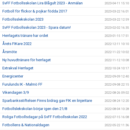
SvFF Fotbollsskolan Lira Blågult 2023 - Anmälan
2023-04-11 15:10
Fotboll för flickor & pojkar födda 2017
2023-03-22 16:01
Fotbollsslekskolan 2023
2023-03-22 12:59
SvFF Fotbollsskolan 2023 - Spara datum!
2023-02-02 16:35
Herrlagets tränare har ordet
2023-01-15 17:51
Årets FIKare 2022
2022-12-11 10:10
Årsmöte
2022-11-22 10:02
Ny huvudtränare för herrlaget
2022-11-12 10:08
Extrakval Herrlaget
2022-10-24 10:17
Energicenter
2022-09-09 12:40
Furulunds IK - Malmö FF
2022-09-08 22:15
Vikendagen 3/9
2022-08-26 09:02
Sparbanksstiftelsen Finns bidrag gav FIK en linjeritare
2022-08-24 12:20
Fotbollslekskolan börjar igen den 21/8
2022-08-04 10:28
Roliga Fotbollsdagar på SvFF Fotbollsskolan 2022
2022-07-15 16:08
Fotbollens & Nationaldagen
2022-05-22 11:36