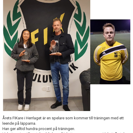
BILDGALLERI
FOTBOLL
MEDLEM
LEDARE
SPONSRING & ANNONSPLATSER
KALENDER
DOKUMENT
FACEBOOK
INSTAGRAM
Årets FIKare i Herrlaget är en spelare som kommer till träningen med ett
leende på läpparna.
Han ger alltid hundra procent på träningen.