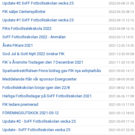
Update #2 SvFF Fotbollsskolan vecka 25
2022-05-08 21:55
FIK säljer Centersydlotter
2022-04-20 08:13
Update #1 SvFF Fotbollsskolan vecka 25
2022-04-15 15:15
FIKs Fotbollsslekskola 2022
2022-04-08 16:16
SvFF Fotbollsskolan 2022 - Anmälan
2022-03-13 14:01
Årets FIKare 2021
2021-12-26 14:35
God Jul & Gott Nytt 2022 önskar FIK
2021-12-20 09:08
FIK´s Årsmöte Tisdagen den 7 December 2021
2021-11-20 10:18
Sparbanksstiftelsen Finns bidrag gav FIK nya avbytarbås
2021-09-05 14:17
Meddelande från vår sponsor Energicenter
2021-08-09 09:00
Fotbollslekskolan börjar igen den 22/8
2021-08-02 16:35
Härliga Fotbollsdagar på SvFF Fotbollsskolan 2021
2021-06-26 17:08
FIK ledare premierad
2021-05-15 17:09
FÖRENINGSUTSKICK 2021-05-12
2021-05-12 18:02
Update #2 - SvFF Fotbollsskolan vecka 25
2021-05-09 17:14
Update - SvFF Fotbollsskolan vecka 25
2021-05-07 23:35