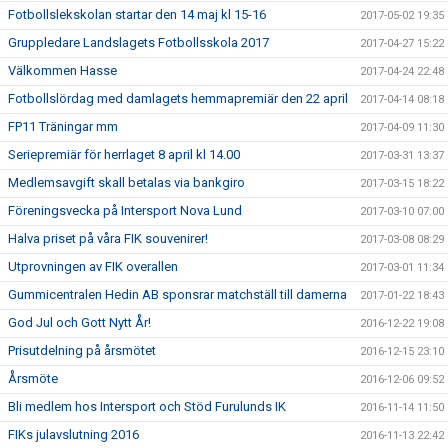
Fotbollslekskolan startar den 14 maj kl 15-16
2017-05-02 19:35
Gruppledare Landslagets Fotbollsskola 2017
2017-04-27 15:22
Välkommen Hasse
2017-04-24 22:48
Fotbollslördag med damlagets hemmapremiär den 22 april
2017-04-14 08:18
FP11 Träningar mm
2017-04-09 11:30
Seriepremiär för herrlaget 8 april kl 14.00
2017-03-31 13:37
Medlemsavgift skall betalas via bankgiro
2017-03-15 18:22
Föreningsvecka på Intersport Nova Lund
2017-03-10 07:00
Halva priset på våra FIK souvenirer!
2017-03-08 08:29
Utprovningen av FIK overallen
2017-03-01 11:34
Gummicentralen Hedin AB sponsrar matchställ till damerna
2017-01-22 18:43
God Jul och Gott Nytt År!
2016-12-22 19:08
Prisutdelning på årsmötet
2016-12-15 23:10
Årsmöte
2016-12-06 09:52
Bli medlem hos Intersport och Stöd Furulunds IK
2016-11-14 11:50
FIKs julavslutning 2016
2016-11-13 22:42