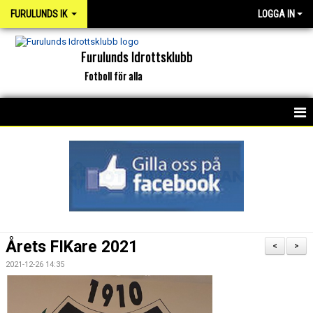
FURULUNDS IK
LOGGA IN
Furulunds Idrottsklubb
Fotboll för alla
HEM
KONTAKT
OM KLUBBEN
ORGANISATION
Årets FIKare 2021
<
>
INTERKAPTEN
2021-12-26 14:35
NYHETSARKIV