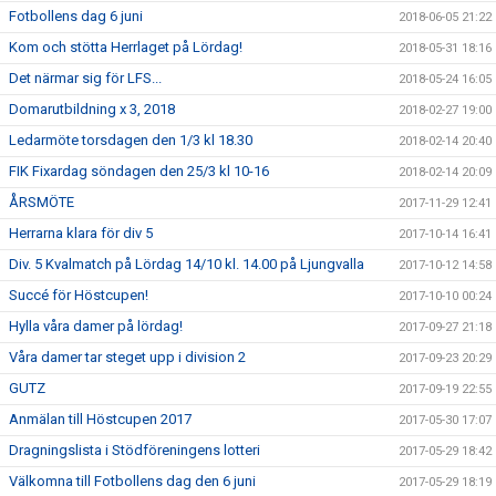
Fotbollens dag 6 juni
2018-06-05 21:22
Kom och stötta Herrlaget på Lördag!
2018-05-31 18:16
Det närmar sig för LFS...
2018-05-24 16:05
Domarutbildning x 3, 2018
2018-02-27 19:00
Ledarmöte torsdagen den 1/3 kl 18.30
2018-02-14 20:40
FIK Fixardag söndagen den 25/3 kl 10-16
2018-02-14 20:09
ÅRSMÖTE
2017-11-29 12:41
Herrarna klara för div 5
2017-10-14 16:41
Div. 5 Kvalmatch på Lördag 14/10 kl. 14.00 på Ljungvalla
2017-10-12 14:58
Succé för Höstcupen!
2017-10-10 00:24
Hylla våra damer på lördag!
2017-09-27 21:18
Våra damer tar steget upp i division 2
2017-09-23 20:29
GUTZ
2017-09-19 22:55
Anmälan till Höstcupen 2017
2017-05-30 17:07
Dragningslista i Stödföreningens lotteri
2017-05-29 18:42
Välkomna till Fotbollens dag den 6 juni
2017-05-29 18:19