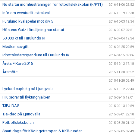
Nu startar inomhusträningen för fotbollslekskolan (F/P11)
2016-11-06 23:52
Info om eventuellt extrakval
2016-10-19 19:38
Furulund kvalspelar mot div 5
2016-10-03 19:34
Höstens Gutz försäljning har startat
2016-09-07 07:51
50 000 kr till Furulunds IK
2016-07-04 19:34
Medlemsavgift
2016-04-25 20:59
Idrottsledarstipendium till Furulunds IK
2016-04-15 09:06
Årets FIKare 2015
2015-12-12 17:18
Årsmöte
2015-11-30 06:52
2015-11-20 05:49
Lyckad cuphelg på Ljungvalla
2015-10-12 22:44
FIK bidrar till flyktinghjälpen
2015-09-15 19:01
TJEJ-DAG
2015-09-13 19:59
Tjej-dag på Ljungvalla
2015-09-01 22:10
Fotbollslekskolan
2015-08-20 21:12
Snart dags för Kävlingetrampen & KKB-rundan
2015-07-05 07:49