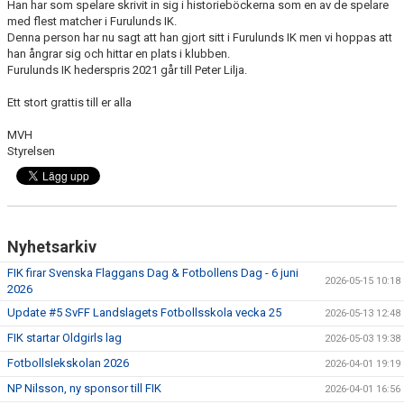
Han har som spelare skrivit in sig i historieböckerna som en av de spelare
med flest matcher i Furulunds IK.
Denna person har nu sagt att han gjort sitt i Furulunds IK men vi hoppas att
han ångrar sig och hittar en plats i klubben.
Furulunds IK hederspris 2021 går till Peter Lilja.
Ett stort grattis till er alla
MVH
Styrelsen
Nyhetsarkiv
FIK firar Svenska Flaggans Dag & Fotbollens Dag - 6 juni
2026-05-15 10:18
2026
Update #5 SvFF Landslagets Fotbollsskola vecka 25
2026-05-13 12:48
FIK startar Oldgirls lag
2026-05-03 19:38
Fotbollslekskolan 2026
2026-04-01 19:19
NP Nilsson, ny sponsor till FIK
2026-04-01 16:56