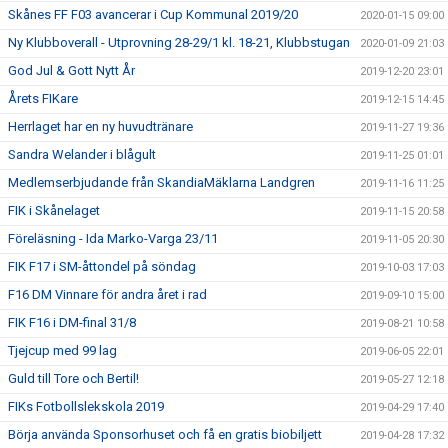
Skånes FF F03 avancerar i Cup Kommunal 2019/20
2020-01-15 09:00
Ny Klubboverall - Utprovning 28-29/1 kl. 18-21, Klubbstugan
2020-01-09 21:03
God Jul & Gott Nytt År
2019-12-20 23:01
Årets FIKare
2019-12-15 14:45
Herrlaget har en ny huvudtränare
2019-11-27 19:36
Sandra Welander i blågult
2019-11-25 01:01
Medlemserbjudande från SkandiaMäklarna Landgren
2019-11-16 11:25
FIK i Skånelaget
2019-11-15 20:58
Föreläsning - Ida Marko-Varga 23/11
2019-11-05 20:30
FIK F17 i SM-åttondel på söndag
2019-10-03 17:03
F16 DM Vinnare för andra året i rad
2019-09-10 15:00
FIK F16 i DM-final 31/8
2019-08-21 10:58
Tjejcup med 99 lag
2019-06-05 22:01
Guld till Tore och Bertil!
2019-05-27 12:18
FIKs Fotbollslekskola 2019
2019-04-29 17:40
Börja använda Sponsorhuset och få en gratis biobiljett
2019-04-28 17:32