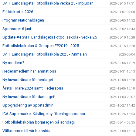
SvFF Landslagets Fotbollsskola vecka 25 - Inbjudan
2026-02-15 17:31
Fritidskortet 2026
2026-01-07 07:00
Program Nationaldagen
2025-06-05 14:32
Sponsorer 6 juni
2025-06-02 14:43
Update #4 SvFF Landslagets Fotbollsskola - vecka 25
2025-05-19 10:28
Fotbollslekskolan & Gruppen FP2019 - 2025
2025-04-15 12:28
SvFF Landslagets Fotbollsskola 2025 - Anmälan
2025-03-04
Ny medlem?
2025-02-06 17:19
Hedersmedlem har lämnat oss
2025-01-31 13:13
Ny huvudtränare för herrlaget
2024-12-08 16:20
Årets FIKare 2024 samt Hederspris
2024-12-06 10:10
Ny huvudtränare för damlaget!
2024-11-03 20:07
Uppgradering av Sportadmin
2024-10-27 14:42
ICA Supermarket Kävlinge ny föreningssponsor
2024-10-26 15:53
Fotbollslekskolan börjar igen på söndag!
2024-08-14 08:35
Välkommen till vår hemsida
2024-07-08 13:14