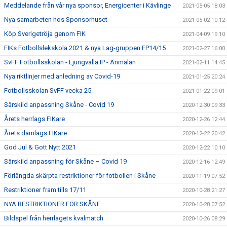
Meddelande från vår nya sponsor, Energicenter i Kävlinge
2021-05-05 18:03
Nya samarbeten hos Sponsorhuset
2021-05-02 10:12
Köp Sverigetröja genom FIK
2021-04-09 19:10
FIKs Fotbollslekskola 2021 & nya Lag-gruppen FP14/15
2021-02-27 16:00
SvFF Fotbollsskolan - Ljungvalla IP - Anmälan
2021-02-11 14:45
Nya riktlinjer med anledning av Covid-19
2021-01-25 20:24
Fotbollsskolan SvFF vecka 25
2021-01-22 09:01
Särskild anpassning Skåne - Covid 19
2020-12-30 09:33
Årets herrlags FIKare
2020-12-26 12:44
Årets damlags FIKare
2020-12-22 20:42
God Jul & Gott Nytt 2021
2020-12-22 10:10
Särskild anpassning för Skåne – Covid 19
2020-12-16 12:49
Förlängda skärpta restriktioner för fotbollen i Skåne
2020-11-19 07:52
Restriktioner fram tills 17/11
2020-10-28 21:27
NYA RESTRIKTIONER FÖR SKÅNE
2020-10-28 07:52
Bildspel från herrlagets kvalmatch
2020-10-26 08:29