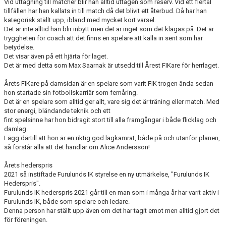
Vid uttagning till matcher blir han alltid uttagen som reserv. Vid ett flertal
tillfällen har han kallats in till match då det blivit ett återbud. Då har han
kategorisk ställt upp, ibland med mycket kort varsel.
Det är inte alltid han blir inbytt men det är inget som det klagas på. Det är
tryggheten för coach att det finns en spelare att kalla in sent som har
betydelse.
Det visar även på ett hjärta för laget.
Det är med detta som Max Saarnak är utsedd till Årest FIKare för herrlaget.
Årets FIKare på damsidan är en spelare som varit FIK trogen ända sedan
hon startade sin fotbollskarriär som femåring.
Det är en spelare som alltid ger allt, vare sig det är träning eller match. Med
stor energi, bländande teknik och ett
fint spelsinne har hon bidragit stort till alla framgångar i både flicklag och
damlag.
Lägg därtill att hon är en riktig god lagkamrat, både på och utanför planen,
så förstår alla att det handlar om Alice Andersson!
Årets hederspris
2021 så instiftade Furulunds IK styrelse en ny utmärkelse, "Furulunds IK
Hederspris".
Furulunds IK hederspris 2021 går till en man som i många år har varit aktiv i
Furulunds IK, både som spelare och ledare.
Denna person har ställt upp även om det har tagit emot men alltid gjort det
för föreningen.