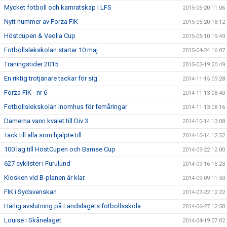
Mycket fotboll och kamratskap i LFS
2015-06-20 11:06
Nytt nummer av Forza FIK
2015-05-20 18:12
Höstcupen & Veolia Cup
2015-05-10 19:49
Fotbollslekskolan startar 10 maj
2015-04-24 16:07
Träningstider 2015
2015-03-19 20:49
En riktig trotjänare tackar för sig
2014-11-15 09:28
Forza FIK - nr 6
2014-11-13 08:40
Fotbollslekskolan inomhus för femåringar
2014-11-13 08:16
Damerna vann kvalet till Div 3
2014-10-14 13:08
Tack till alla som hjälpte till
2014-10-14 12:52
100 lag till HöstCupen och Bamse Cup
2014-09-22 12:00
627 cyklister i Furulund
2014-09-16 16:23
Kiosken vid B-planen är klar
2014-09-09 11:50
FIK i Sydsvenskan
2014-07-22 12:22
Härlig avslutning på Landslagets fotbollsskola
2014-06-27 12:50
Louise i Skånelaget
2014-04-19 07:02