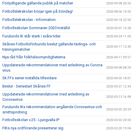
Förtydligande gällande publik på matcher
2020-09-08 20:55
Fotbollslekskolan börjar igen på Söndag!
2020-08-06 10:50
Fotbollslekskolan - Information
2020-06-18 22:50
Fotbollsskolan Sommaren 2020 Inställd
2020-05-07 14:28
Furulunds IK står stark i svåra tider.
2020-04-24 11:00
Skånes Fotbollsförbunds beslut gällande tävlings- och
2020-04-17 12:30
träningsmatcher
Nya råd från folkhälsomyndigheterna
2020-04-17 09:57
Uppdaterade rekommendationer med anledning av Corona
2020-04-08 08:29
virus.
Sk.FFs serier inställda tillsvidare
2020-04-05 18:01
Beslut - Seriestart Skånes FF
2020-03-27 12:34
Uppdaterade rekommendationer med anledning av
2020-03-13 16:48
Coronavirus
Furulunds IKs rekommendation angående Coronavirus och
2020-03-05 20:59
smittspridning
Fotbollsskolan v.25 - Ljungvalla IP
2020-03-02 20:00
FIKs nya ordförande presenterar sig
2020-02-20 19:04