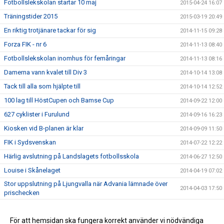
Fotbollslekskolan startar 10 maj
2015-04-24 16:07
Träningstider 2015
2015-03-19 20:49
En riktig trotjänare tackar för sig
2014-11-15 09:28
Forza FIK - nr 6
2014-11-13 08:40
Fotbollslekskolan inomhus för femåringar
2014-11-13 08:16
Damerna vann kvalet till Div 3
2014-10-14 13:08
Tack till alla som hjälpte till
2014-10-14 12:52
100 lag till HöstCupen och Bamse Cup
2014-09-22 12:00
627 cyklister i Furulund
2014-09-16 16:23
Kiosken vid B-planen är klar
2014-09-09 11:50
FIK i Sydsvenskan
2014-07-22 12:22
Härlig avslutning på Landslagets fotbollsskola
2014-06-27 12:50
Louise i Skånelaget
2014-04-19 07:02
Stor uppslutning på Ljungvalla när Advania lämnade över
2014-04-03 17:50
prischecken
Stötta FIK - bli medlem eller köp årskort
2014-03-22 07:30
Makalös slutspurt gav FIK förstaplatsen i Advanias tävling
För att hemsidan ska fungera korrekt använder vi nödvändiga
2014-03-03 20:30