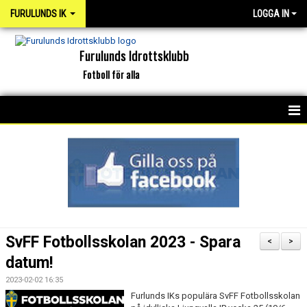
FURULUNDS IK
LOGGA IN
Furulunds Idrottsklubb
Fotboll för alla
HEM
KONTAKT
OM KLUBBEN
ORGANISATION
SvFF Fotbollsskolan 2023 - Spara
<
>
INTERKAPTEN
datum!
2023-02-02 16:35
NYHETSARKIV
Furlunds IKs populära SvFF Fotbollsskolan