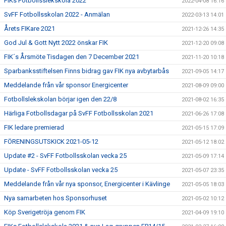
FIKs Fotbollsslekskola 2022
2022-04-08 16:16
SvFF Fotbollsskolan 2022 - Anmälan
2022-03-13 14:01
Årets FIKare 2021
2021-12-26 14:35
God Jul & Gott Nytt 2022 önskar FIK
2021-12-20 09:08
FIK´s Årsmöte Tisdagen den 7 December 2021
2021-11-20 10:18
Sparbanksstiftelsen Finns bidrag gav FIK nya avbytarbås
2021-09-05 14:17
Meddelande från vår sponsor Energicenter
2021-08-09 09:00
Fotbollslekskolan börjar igen den 22/8
2021-08-02 16:35
Härliga Fotbollsdagar på SvFF Fotbollsskolan 2021
2021-06-26 17:08
FIK ledare premierad
2021-05-15 17:09
FÖRENINGSUTSKICK 2021-05-12
2021-05-12 18:02
Update #2 - SvFF Fotbollsskolan vecka 25
2021-05-09 17:14
Update - SvFF Fotbollsskolan vecka 25
2021-05-07 23:35
Meddelande från vår nya sponsor, Energicenter i Kävlinge
2021-05-05 18:03
Nya samarbeten hos Sponsorhuset
2021-05-02 10:12
Köp Sverigetröja genom FIK
2021-04-09 19:10