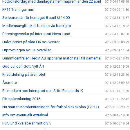
Fotbollslördag med damlagets hemmapremiär den 22 april
2017-04-14 08:18
FP11 Träningar mm
2017-04-09 11:30
Seriepremiär för herrlaget 8 april kl 14.00
2017-03-31 13:37
Medlemsavgift skall betalas via bankgiro
2017-03-15 18:22
Föreningsvecka på Intersport Nova Lund
2017-03-10 07:00
Halva priset på våra FIK souvenirer!
2017-03-08 08:29
Utprovningen av FIK overallen
2017-03-01 11:34
Gummicentralen Hedin AB sponsrar matchställ till damerna
2017-01-22 18:43
God Jul och Gott Nytt År!
2016-12-22 19:08
Prisutdelning på årsmötet
2016-12-15 23:10
Årsmöte
2016-12-06 09:52
Bli medlem hos Intersport och Stöd Furulunds IK
2016-11-14 11:50
FIKs julavslutning 2016
2016-11-13 22:42
Nu startar inomhusträningen för fotbollslekskolan (F/P11)
2016-11-06 23:52
Info om eventuellt extrakval
2016-10-19 19:38
Furulund kvalspelar mot div 5
2016-10-03 19:34