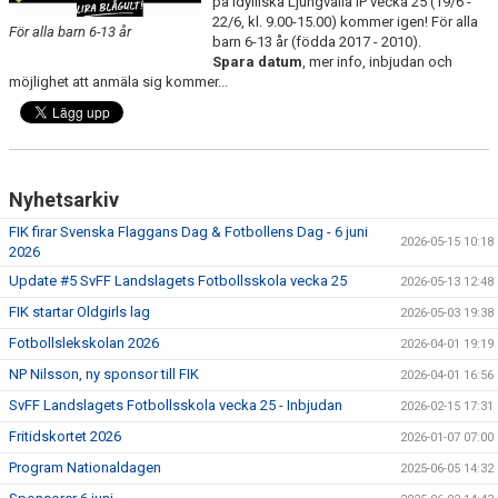
på idylliska Ljungvalla IP vecka 25 (19/6 -
BILDGALLERI
22/6, kl. 9.00-15.00) kommer igen! För alla
För alla barn 6-13 år
barn 6-13 år (födda 2017 - 2010).
Spara datum
, mer info, inbjudan och
FOTBOLL
möjlighet att anmäla sig kommer...
MEDLEM
LEDARE
Nyhetsarkiv
SPONSRING & ANNONSPLATSER
FIK firar Svenska Flaggans Dag & Fotbollens Dag - 6 juni
2026-05-15 10:18
2026
KALENDER
Update #5 SvFF Landslagets Fotbollsskola vecka 25
2026-05-13 12:48
DOKUMENT
FIK startar Oldgirls lag
2026-05-03 19:38
Fotbollslekskolan 2026
2026-04-01 19:19
FACEBOOK
NP Nilsson, ny sponsor till FIK
2026-04-01 16:56
SvFF Landslagets Fotbollsskola vecka 25 - Inbjudan
INSTAGRAM
2026-02-15 17:31
Fritidskortet 2026
2026-01-07 07:00
Program Nationaldagen
2025-06-05 14:32