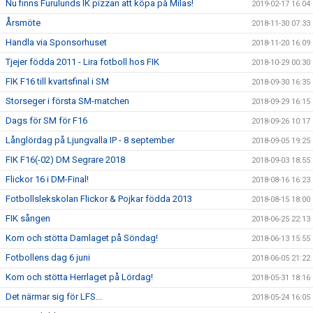
Nu finns Furulunds IK pizzan att köpa på Milas!
2019-02-17 16:04
Årsmöte
2018-11-30 07:33
Handla via Sponsorhuset
2018-11-20 16:09
Tjejer födda 2011 - Lira fotboll hos FIK
2018-10-29 00:30
FIK F16 till kvartsfinal i SM
2018-09-30 16:35
Storseger i första SM-matchen
2018-09-29 16:15
Dags för SM för F16
2018-09-26 10:17
Långlördag på Ljungvalla IP - 8 september
2018-09-05 19:25
FIK F16(-02) DM Segrare 2018
2018-09-03 18:55
Flickor 16 i DM-Final!
2018-08-16 16:23
Fotbollslekskolan Flickor & Pojkar födda 2013
2018-08-15 18:00
FIK sången
2018-06-25 22:13
Kom och stötta Damlaget på Söndag!
2018-06-13 15:55
Fotbollens dag 6 juni
2018-06-05 21:22
Kom och stötta Herrlaget på Lördag!
2018-05-31 18:16
Det närmar sig för LFS...
2018-05-24 16:05