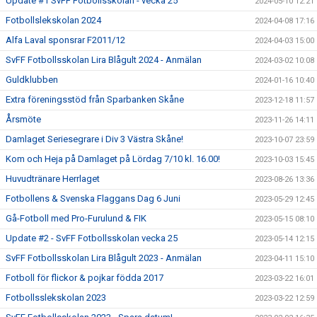
Update #1 SvFF Fotbollsskolan - vecka 25
2024-05-10 12:21
Fotbollslekskolan 2024
2024-04-08 17:16
Alfa Laval sponsrar F2011/12
2024-04-03 15:00
SvFF Fotbollsskolan Lira Blågult 2024 - Anmälan
2024-03-02 10:08
Guldklubben
2024-01-16 10:40
Extra föreningsstöd från Sparbanken Skåne
2023-12-18 11:57
Årsmöte
2023-11-26 14:11
Damlaget Seriesegrare i Div 3 Västra Skåne!
2023-10-07 23:59
Kom och Heja på Damlaget på Lördag 7/10 kl. 16.00!
2023-10-03 15:45
Huvudtränare Herrlaget
2023-08-26 13:36
Fotbollens & Svenska Flaggans Dag 6 Juni
2023-05-29 12:45
Gå-Fotboll med Pro-Furulund & FIK
2023-05-15 08:10
Update #2 - SvFF Fotbollsskolan vecka 25
2023-05-14 12:15
SvFF Fotbollsskolan Lira Blågult 2023 - Anmälan
2023-04-11 15:10
Fotboll för flickor & pojkar födda 2017
2023-03-22 16:01
Fotbollsslekskolan 2023
2023-03-22 12:59