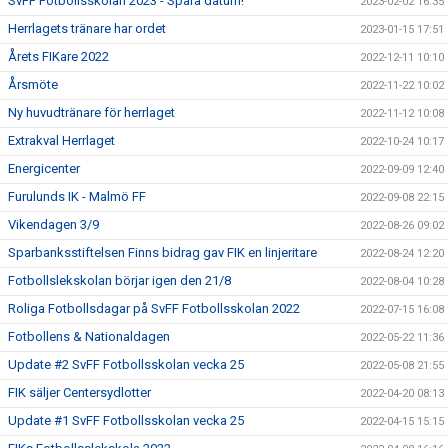
SvFF Fotbollsskolan 2023 - Spara datum!
2023-02-02 16:35
Herrlagets tränare har ordet
2023-01-15 17:51
Årets FIKare 2022
2022-12-11 10:10
Årsmöte
2022-11-22 10:02
Ny huvudtränare för herrlaget
2022-11-12 10:08
Extrakval Herrlaget
2022-10-24 10:17
Energicenter
2022-09-09 12:40
Furulunds IK - Malmö FF
2022-09-08 22:15
Vikendagen 3/9
2022-08-26 09:02
Sparbanksstiftelsen Finns bidrag gav FIK en linjeritare
2022-08-24 12:20
Fotbollslekskolan börjar igen den 21/8
2022-08-04 10:28
Roliga Fotbollsdagar på SvFF Fotbollsskolan 2022
2022-07-15 16:08
Fotbollens & Nationaldagen
2022-05-22 11:36
Update #2 SvFF Fotbollsskolan vecka 25
2022-05-08 21:55
FIK säljer Centersydlotter
2022-04-20 08:13
Update #1 SvFF Fotbollsskolan vecka 25
2022-04-15 15:15