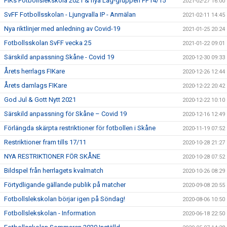
FIKs Fotbollslekskola 2021 & nya Lag-gruppen FP14/15
2021-02-27 16:00
SvFF Fotbollsskolan - Ljungvalla IP - Anmälan
2021-02-11 14:45
Nya riktlinjer med anledning av Covid-19
2021-01-25 20:24
Fotbollsskolan SvFF vecka 25
2021-01-22 09:01
Särskild anpassning Skåne - Covid 19
2020-12-30 09:33
Årets herrlags FIKare
2020-12-26 12:44
Årets damlags FIKare
2020-12-22 20:42
God Jul & Gott Nytt 2021
2020-12-22 10:10
Särskild anpassning för Skåne – Covid 19
2020-12-16 12:49
Förlängda skärpta restriktioner för fotbollen i Skåne
2020-11-19 07:52
Restriktioner fram tills 17/11
2020-10-28 21:27
NYA RESTRIKTIONER FÖR SKÅNE
2020-10-28 07:52
Bildspel från herrlagets kvalmatch
2020-10-26 08:29
Förtydligande gällande publik på matcher
2020-09-08 20:55
Fotbollslekskolan börjar igen på Söndag!
2020-08-06 10:50
Fotbollslekskolan - Information
2020-06-18 22:50