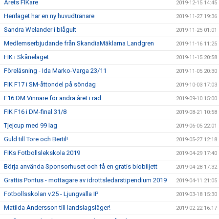
Årets FIKare
2019-12-15 14:45
Herrlaget har en ny huvudtränare
2019-11-27 19:36
Sandra Welander i blågult
2019-11-25 01:01
Medlemserbjudande från SkandiaMäklarna Landgren
2019-11-16 11:25
FIK i Skånelaget
2019-11-15 20:58
Föreläsning - Ida Marko-Varga 23/11
2019-11-05 20:30
FIK F17 i SM-åttondel på söndag
2019-10-03 17:03
F16 DM Vinnare för andra året i rad
2019-09-10 15:00
FIK F16 i DM-final 31/8
2019-08-21 10:58
Tjejcup med 99 lag
2019-06-05 22:01
Guld till Tore och Bertil!
2019-05-27 12:18
FIKs Fotbollslekskola 2019
2019-04-29 17:40
Börja använda Sponsorhuset och få en gratis biobiljett
2019-04-28 17:32
Grattis Pontus - mottagare av idrottsledarstipendium 2019
2019-04-11 21:05
Fotbollsskolan v.25 - Ljungvalla IP
2019-03-18 15:30
Matilda Andersson till landslagsläger!
2019-02-22 16:17