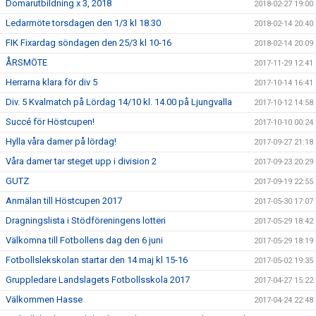
Domarutbildning x 3, 2018
2018-02-27 19:00
Ledarmöte torsdagen den 1/3 kl 18.30
2018-02-14 20:40
FIK Fixardag söndagen den 25/3 kl 10-16
2018-02-14 20:09
ÅRSMÖTE
2017-11-29 12:41
Herrarna klara för div 5
2017-10-14 16:41
Div. 5 Kvalmatch på Lördag 14/10 kl. 14.00 på Ljungvalla
2017-10-12 14:58
Succé för Höstcupen!
2017-10-10 00:24
Hylla våra damer på lördag!
2017-09-27 21:18
Våra damer tar steget upp i division 2
2017-09-23 20:29
GUTZ
2017-09-19 22:55
Anmälan till Höstcupen 2017
2017-05-30 17:07
Dragningslista i Stödföreningens lotteri
2017-05-29 18:42
Välkomna till Fotbollens dag den 6 juni
2017-05-29 18:19
Fotbollslekskolan startar den 14 maj kl 15-16
2017-05-02 19:35
Gruppledare Landslagets Fotbollsskola 2017
2017-04-27 15:22
Välkommen Hasse
2017-04-24 22:48