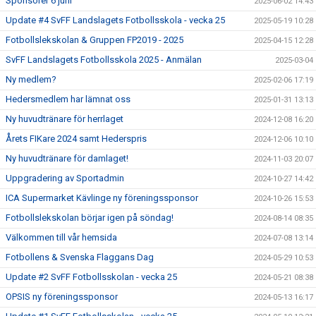
Sponsorer 6 juni
2025-06-02 14:43
Update #4 SvFF Landslagets Fotbollsskola - vecka 25
2025-05-19 10:28
Fotbollslekskolan & Gruppen FP2019 - 2025
2025-04-15 12:28
SvFF Landslagets Fotbollsskola 2025 - Anmälan
2025-03-04
Ny medlem?
2025-02-06 17:19
Hedersmedlem har lämnat oss
2025-01-31 13:13
Ny huvudtränare för herrlaget
2024-12-08 16:20
Årets FIKare 2024 samt Hederspris
2024-12-06 10:10
Ny huvudtränare för damlaget!
2024-11-03 20:07
Uppgradering av Sportadmin
2024-10-27 14:42
ICA Supermarket Kävlinge ny föreningssponsor
2024-10-26 15:53
Fotbollslekskolan börjar igen på söndag!
2024-08-14 08:35
Välkommen till vår hemsida
2024-07-08 13:14
Fotbollens & Svenska Flaggans Dag
2024-05-29 10:53
Update #2 SvFF Fotbollsskolan - vecka 25
2024-05-21 08:38
OPSIS ny föreningssponsor
2024-05-13 16:17