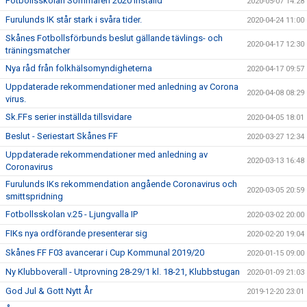
Fotbollsskolan Sommaren 2020 Inställd
2020-05-07 14:28
Furulunds IK står stark i svåra tider.
2020-04-24 11:00
Skånes Fotbollsförbunds beslut gällande tävlings- och
2020-04-17 12:30
träningsmatcher
Nya råd från folkhälsomyndigheterna
2020-04-17 09:57
Uppdaterade rekommendationer med anledning av Corona
2020-04-08 08:29
virus.
Sk.FFs serier inställda tillsvidare
2020-04-05 18:01
Beslut - Seriestart Skånes FF
2020-03-27 12:34
Uppdaterade rekommendationer med anledning av
2020-03-13 16:48
Coronavirus
Furulunds IKs rekommendation angående Coronavirus och
2020-03-05 20:59
smittspridning
Fotbollsskolan v.25 - Ljungvalla IP
2020-03-02 20:00
FIKs nya ordförande presenterar sig
2020-02-20 19:04
Skånes FF F03 avancerar i Cup Kommunal 2019/20
2020-01-15 09:00
Ny Klubboverall - Utprovning 28-29/1 kl. 18-21, Klubbstugan
2020-01-09 21:03
God Jul & Gott Nytt År
2019-12-20 23:01