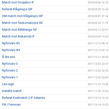
Match mot Dösjebro IF
2018-03-06 16:10
Referat Klågerups GIF
2018-03-03 16:45
DM match mot Klågerups GIF
2018-03-01 21:54
Match mot Teckomatorps SK
2018-02-23 11:18
Match mot Billeberga GIF
2018-02-15 22:07
Match mot Askeröds IF
2018-02-09 14:55
Nyförvärv #5
2017-12-15 08:14
Nyförvärv #4
2017-12-12 09:13
Å lite snö
2017-12-11 20:02
Nyförvärv 3
2017-12-03 22:07
Nyförvärv 2
2017-12-03 22:06
Nyförvärv 1
2017-12-03 22:04
Lite regn
2017-11-27 19:33
Inställd match
2017-11-25 14:45
Referat Kvalmatch 2 IF Salamis
2017-10-15 14:15
FIK i Femman
2017-10-14 15:55